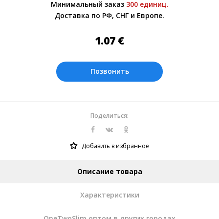
Минимальный заказ
300 единиц.
Более подробно при обсуждении заказа с
Доставка по РФ, СНГ и Европе.
менеджером.
Оплата производится в рублях. Цены на
1.07
€
сайте представлены по курсу ЦБ РФ на
06.08.2026. Текущий курс 10 руб.=
0.137508 €
Позвонить
Поделиться:
Добавить в избранное
Описание товара
Характеристики
OneTwoSlim оптом в других городах