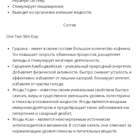
нервную систему;
Стимулирует пищеварение;
Выводит из организма излишки жидкости.
Состав
One Two Slim Day:
Гуарана – имеет в своем составе большое количество кофеина.
Он повышает скорость обменных процессов, расщепляет
липиды и стимулирует мозговую деятельность;
Гарциния Камбоджийская – уникальный природный энергетик.
Добавляет физической активности, быстро снимает усталость и
эффективно избавляет от лишних калорий, блокирует аппетит,
избавляя от чувства голода;
Ягоды Годжи – известны своим уникальным свойством быстро
сжигать жиры и существенно уменьшать уровень холестерина
и глюкозы в плазменной жидкости. Ягоды являются мощным
иммуномодулятором и предотвращает такие заболевания как
гипертония и сахарный диабет;
Ягоды Асаи – являются неисчерпаемым источником
антиоксидантов и витаминов. В составе капель они отвечают за
нормализацию уровня глюкозы и питательных веществ.