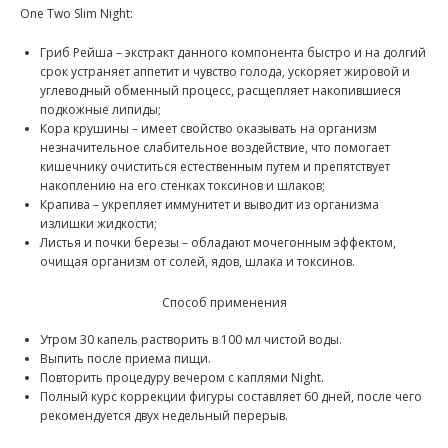
One Two Slim Night:
Гриб Рейша – экстракт данного компонента быстро и на долгий
срок устраняет аппетит и чувство голода, ускоряет жировой и
углеводный обменный процесс, расщепляет накопившиеся
подкожные липиды;
Кора крушины – имеет свойство оказывать на организм
незначительное слабительное воздействие, что помогает
кишечнику очиститься естественным путем и препятствует
накоплению на его стенках токсинов и шлаков;
Крапива – укрепляет иммунитет и выводит из организма
излишки жидкости;
Листья и почки березы – обладают мочегонным эффектом,
очищая организм от солей, ядов, шлака и токсинов.
Способ применения
Утром 30 капель растворить в 100 мл чистой воды.
Выпить после приема пищи.
Повторить процедуру вечером с каплями Night.
Полный курс коррекции фигуры составляет 60 дней, после чего
рекомендуется двух недельный перерыв.