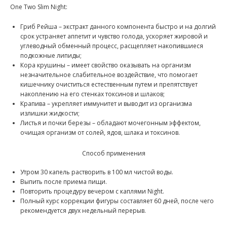
One Two Slim Night:
Гриб Рейша – экстракт данного компонента быстро и на долгий
срок устраняет аппетит и чувство голода, ускоряет жировой и
углеводный обменный процесс, расщепляет накопившиеся
подкожные липиды;
Кора крушины – имеет свойство оказывать на организм
незначительное слабительное воздействие, что помогает
кишечнику очиститься естественным путем и препятствует
накоплению на его стенках токсинов и шлаков;
Крапива – укрепляет иммунитет и выводит из организма
излишки жидкости;
Листья и почки березы – обладают мочегонным эффектом,
очищая организм от солей, ядов, шлака и токсинов.
Способ применения
Утром 30 капель растворить в 100 мл чистой воды.
Выпить после приема пищи.
Повторить процедуру вечером с каплями Night.
Полный курс коррекции фигуры составляет 60 дней, после чего
рекомендуется двух недельный перерыв.