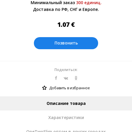
Минимальный заказ
300 единиц.
обсуждении заказа с менеджером.
Доставка по РФ, СНГ и Европе.
Оплата производится в рублях. Цены на
сайте представлены по курсу ЦБ РФ на
1.07
€
08.08.2026. Текущий курс 10 руб.=
0.137508 €
Позвонить
Поделиться:
Добавить в избранное
Описание товара
Характеристики
OneTwoSlim оптом в других городах