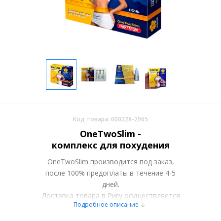
Код товара: 000228-2965
OneTwoSlim -
комплекс для похудения
OneTwoSlim производится под заказ,
после 100% предоплаты в течение 4-5
дней.
Доставка товара в Ригу осуществляется
Подробное описание
курьерскими службами или самовывозом
со склада в Москве. Более подробно при