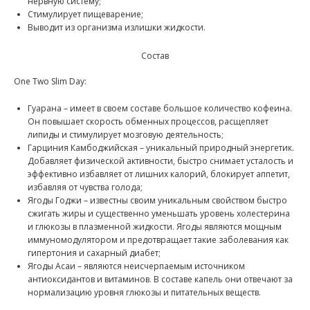
нервную систему;
Стимулирует пищеварение;
Выводит из организма излишки жидкости.
Состав
One Two Slim Day:
Гуарана – имеет в своем составе большое количество кофеина.
Он повышает скорость обменных процессов, расщепляет
липиды и стимулирует мозговую деятельность;
Гарциния Камбоджийская – уникальный природный энергетик.
Добавляет физической активности, быстро снимает усталость и
эффективно избавляет от лишних калорий, блокирует аппетит,
избавляя от чувства голода;
Ягоды Годжи – известны своим уникальным свойством быстро
сжигать жиры и существенно уменьшать уровень холестерина
и глюкозы в плазменной жидкости. Ягоды являются мощным
иммуномодулятором и предотвращает такие заболевания как
гипертония и сахарный диабет;
Ягоды Асаи – являются неисчерпаемым источником
антиоксидантов и витаминов. В составе капель они отвечают за
нормализацию уровня глюкозы и питательных веществ.