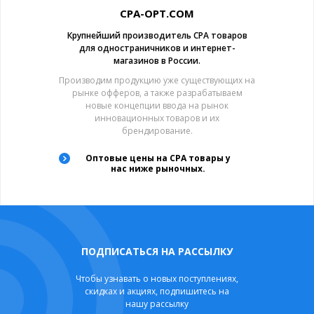
CPA-OPT.COM
Крупнейший производитель CPA товаров
для одностраничников и интернет-
магазинов в России.
Производим продукцию уже существующих на
рынке офферов, а также разрабатываем
новые концепции ввода на рынок
инновационных товаров и их
брендирование.
Оптовые цены на CPA товары у
нас ниже рыночных.
ПОДПИСАТЬСЯ НА РАССЫЛКУ
Чтобы узнавать о новых поступлениях,
скидках и акциях, подпишитесь на
нашу рассылку