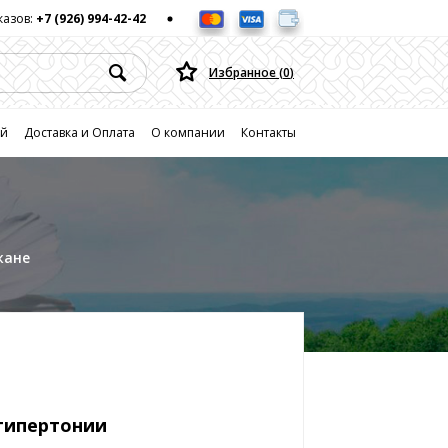
казов:
+7 (926) 994-42-42
Избранное (
0
)
ей
Доставка и Оплата
О компании
Контакты
жане
 гипертонии