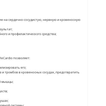
е на сердечно-сосудистую, нервную и кровеносную
зультат;
ного и профилактического средства;
eCardio позволяет:
билизировать его;
в и тромбов в кровеносных сосудах, предотвратить
й мышцы;
еств;
 ушах;
рвной системы;