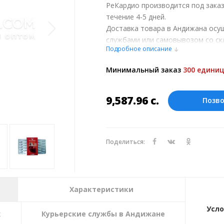
РеКардио производится под заказ
течение 4-5 дней.
Доставка товара в Андижана осу
службами или самовывозом со ск
Подробное описание
при обсуждении заказа с менедже
Оплата производится в рублях. Ц
Минимальный заказ
300 единиц
курсу ЦБ РФ на 07.08.2026. Текущий
9,587.96
с.
Позв
Поделиться:
Характеристики
Усло
х
Курьерские службы в Андижане