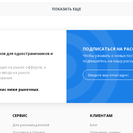
ПОКАЗАТЬ ЕЩЕ
ПОДПИСАТЬСЯ НА РА
ров для одностраничников и
Чтобы узнавать о новых пос
подпишитесь на нашу расс
щих на рынке офферов, а
 ввода на рынок
ование.
 нас ниже рыночных.
СЕРВИС
КЛИЕНТАМ
Для рекламодателей
Блог
Доставка и Оплата
Отправить заявку