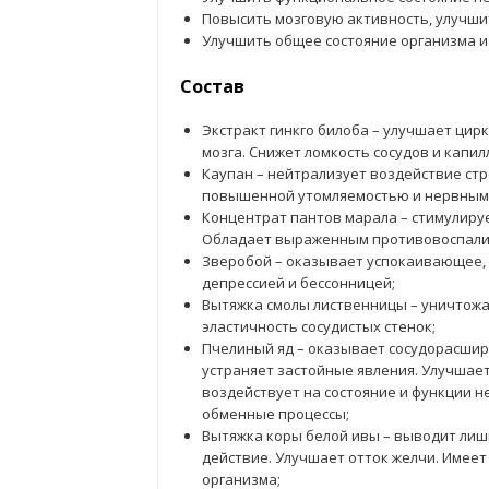
Повысить мозговую активность, улучши
Улучшить общее состояние организма и
Состав
Экстракт гинкго билоба – улучшает цир
мозга. Снижет ломкость сосудов и капи
Каупан – нейтрализует воздействие стр
повышенной утомляемостью и нервным
Концентрат пантов марала – стимулируе
Обладает выраженным противовоспали
Зверобой – оказывает успокаивающее,
депрессией и бессонницей;
Вытяжка смолы лиственницы – уничтож
эластичность сосудистых стенок;
Пчелиный яд – оказывает сосудорасшир
устраняет застойные явления. Улучшае
воздействует на состояние и функции н
обменные процессы;
Вытяжка коры белой ивы – выводит лиш
действие. Улучшает отток желчи. Имеет
организма;