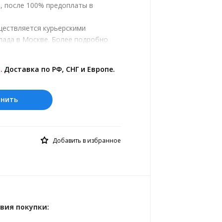
, после 100% предоплаты в
ществляется курьерскими
лада в Москве. Более подробно
ром.
ены на сайте представлены по
.
Доставка по РФ, СНГ и Европе.
 курс 10 руб.= 1295.67 с.
онить
Добавить в избранное
вия покупки: