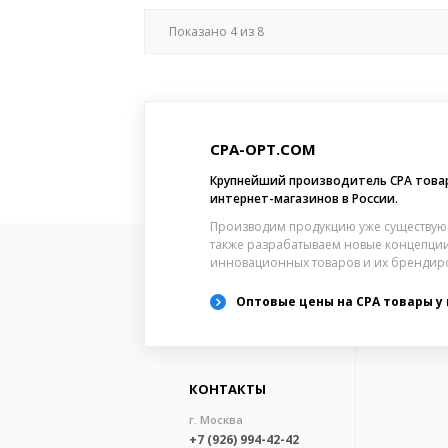
Показано
4
из
8
CPA-OPT.COM
Крупнейший производитель CPA това
интернет-магазинов в России.
Производим продукцию уже существую
также разрабатываем новые концепции
инновационных товаров и их брендир
Оптовые цены на CPA товары у
КОНТАКТЫ
г. Москва
+7 (926) 994-42-42