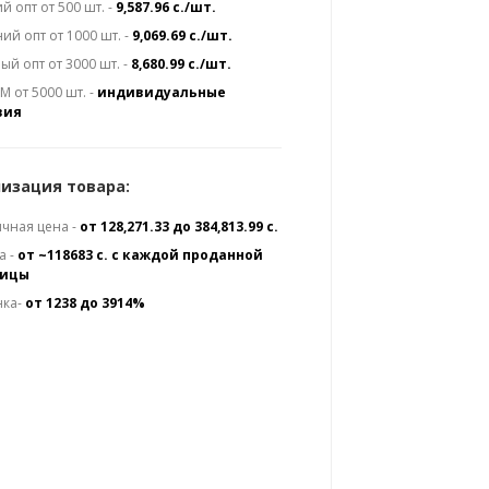
й опт от 500 шт. -
9,587.96 с./шт.
ий опт от 1000 шт. -
9,069.69 с./шт.
ый опт от 3000 шт. -
8,680.99 с./шт.
 от 5000 шт. -
индивидуальные
вия
изация товара:
чная цена -
от 128,271.33 до 384,813.99 с.
а -
от ~118683 с. с каждой проданной
ницы
нка-
от 1238 до 3914%