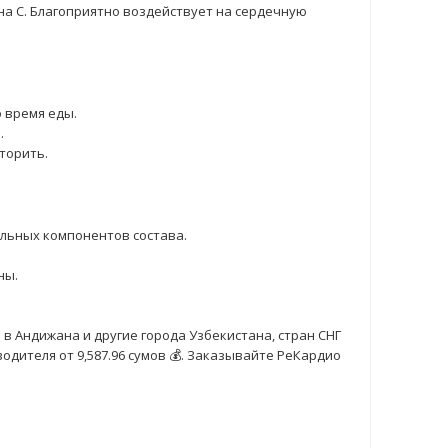
на С. Благоприятно воздействует на сердечную
о время еды.
.
торить.
льных компонентов состава.
ны.
в Андижана и другие города Узбекистана, стран СНГ
одителя от 9,587.96 сумов 💰. Заказывайте РеКардио