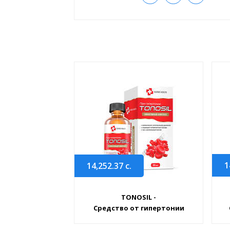
1
14,252.37
с.
TONOSIL -
Средство от гипертонии