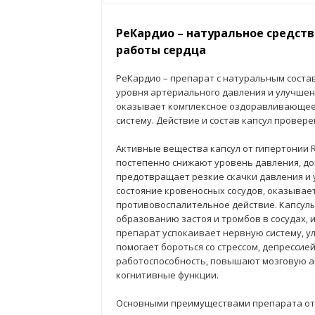
РеКардио – натуральное средств
работы сердца
РеКардио – препарат с натуральным соста
уровня артериального давления и улучшен
оказывает комплексное оздоравливающее 
систему. Действие и состав капсул провер
Активные вещества капсул от гипертонии R
постепенно снижают уровень давления, до
предотвращает резкие скачки давления и 
состояние кровеносных сосудов, оказывае
противовоспалительное действие. Капсул
образованию застоя и тромбов в сосудах, 
препарат успокаивает нервную систему, у
помогает бороться со стрессом, депрессие
работоспособность, повышают мозговую а
когнитивные функции.
Основными преимуществами препарата от 