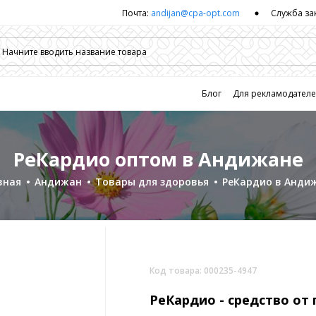
Почта:
andijan@cpa-opt.com
Служба за
Блог
Для рекламодател
РеКардио оптом в Андижане
вная
Андижан
Товары для здоровья
РеКардио в Анди
Код товара: 000235-4947
РеКардио -
средство от