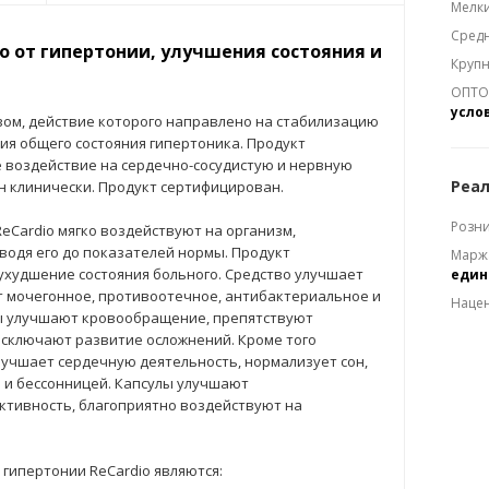
Мелки
Средн
о от гипертонии, улучшения состояния и
Крупн
ОПТОМ
усло
вом, действие которого направлено на стабилизацию
ия общего состояния гипертоника. Продукт
воздействие на сердечно-сосудистую и нервную
Реал
ен клинически. Продукт сертифицирован.
Розни
eCardio мягко воздействуют на организм,
водя его до показателей нормы. Продукт
Марж
ухудшение состояния больного. Средство улучшает
еди
т мочегонное, противоотечное, антибактериальное и
Наце
ы улучшают кровообращение, препятствуют
исключают развитие осложнений. Кроме того
лучшает сердечную деятельность, нормализует сон,
й и бессонницей. Капсулы улучшают
ктивность, благоприятно воздействуют на
гипертонии ReCardio являются: