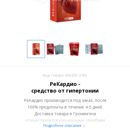
Код товара: 000235-3182
РеКардио -
средство от гипертонии
РеКардио производится под заказ, после
100% предоплаты в течение 4-5 дней.
Доставка товара в Гронингена
осуществляется курьерскими службами
Подробное описание
или самовывозом со склада в Москве.