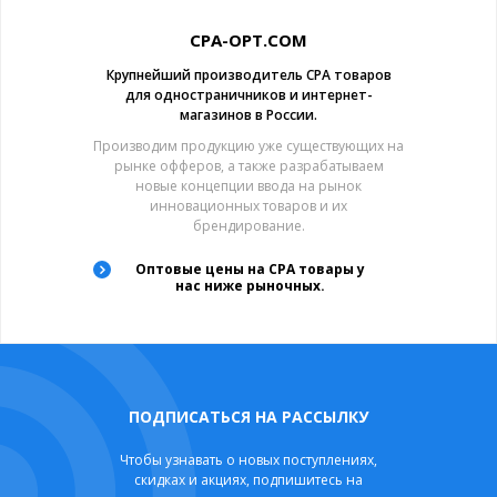
CPA-OPT.COM
Крупнейший производитель CPA товаров
для одностраничников и интернет-
магазинов в России.
Производим продукцию уже существующих на
рынке офферов, а также разрабатываем
новые концепции ввода на рынок
инновационных товаров и их
брендирование.
Оптовые цены на CPA товары у
нас ниже рыночных.
ПОДПИСАТЬСЯ НА РАССЫЛКУ
Чтобы узнавать о новых поступлениях,
скидках и акциях, подпишитесь на