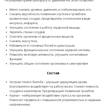
Регулярный прием препарата от давления ReCardio позволяет:
Мягко снизить уровень давления, и стабилизировать его;
Снизить вероятность появления сгустков и тромбов в
кровеносных сосудах, предотвратить осложнения в виде
инсульта, инфаркта;
Улучшить состояние и работу сердечной мышцы;
Укрепить стенки сосудов;
Очистить организм от вредоносных веществ;
Снизить массу тела;
Избавиться от головных болей и шума в ушах;
Улучшить функциональное состояние нервной системы;
Повысить мозговую активность, улучшить когнитивные
функции;
Улучшить общее состояние организма и самочувствие.
Состав
Экстракт гинкго билоба – улучшает циркуляцию крови.
Благоприятно воздействует на работу мозга. Снижет ломкость
сосудов и капилляров. Предотвращает появление тромбов;
Каупан – нейтрализует воздействие стресса на организм.
Помогает справиться с повышенной утомляемостью и нервным
напряжением;