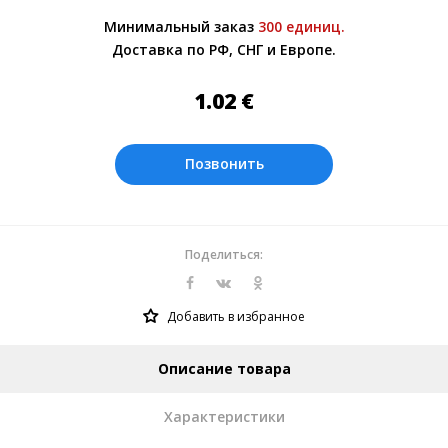
Более подробно при обсуждении заказа с
Минимальный заказ
300 единиц.
менеджером.
Доставка по РФ, СНГ и Европе.
Оплата производится в рублях. Цены на
сайте представлены по курсу ЦБ РФ на
1.02
€
09.08.2026. Текущий курс 10 руб.=
0.137508 €
Позвонить
Поделиться:
Добавить в избранное
Описание товара
Характеристики