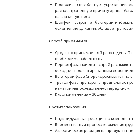
Прополис – способствует укреплению м
распространенную причину храпа. Устр
на слизистую носа;
Шалфей – устраняет бактерии, инфекции,
облегчению дыхания, обладает раноза
Способ применения
Средство принимается 3 раза в день. П
необходимо взболтнуть;
Первая фаза приема – спрей распыляетс
обладает пролонгированным действием
Во второй фазе Снорекс распыляют на о
Третья фаза препарата предполагает р
нажатий непосредственно перед сном.
Курс применения – 30 дней.
Противопоказания
Индивидуальная реакция на компоненты,
Беременность и процесс кормления груд
Аллергическая реакция на продукты пч