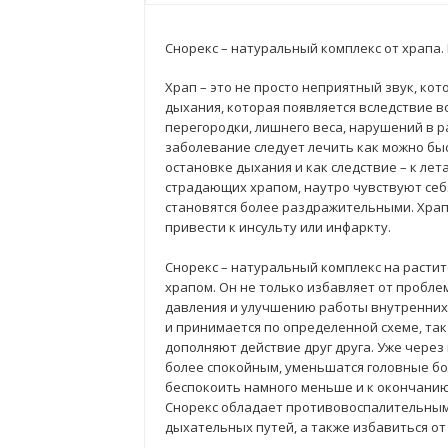
Снорекс – натуральный комплекс от храпа
Храп – это не просто неприятный звук, ко
дыхания, которая появляется вследствие 
перегородки, лишнего веса, нарушений в р
заболевание следует лечить как можно быс
остановке дыхания и как следствие – к лет
страдающих храпом, наутро чувствуют себя
становятся более раздражительными. Храп
привести к инсульту или инфаркту.
Снорекс – натуральный комплекс на растит
храпом. Он не только избавляет от пробле
давления и улучшению работы внутренних 
и принимается по определенной схеме, так
дополняют действие друг друга. Уже через
более спокойным, уменьшатся головные бол
беспокоить намного меньше и к окончанию
Снорекс обладает противовоспалительным
дыхательных путей, а также избавиться от