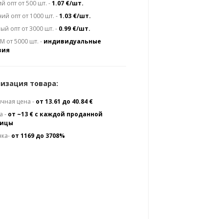
й опт от 500 шт. -
1.07 €/шт.
ий опт от 1000 шт. -
1.03 €/шт.
ый опт от 3000 шт. -
0.99 €/шт.
 от 5000 шт. -
индивидуальные
вия
изация товара:
чная цена -
от 13.61 до 40.84 €
а -
от ~13 € с каждой проданной
ницы
нка-
от 1169 до 3708%