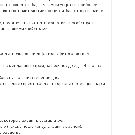
ышц верхнего неба, тем самым устраняя наиболее
аняет воспалительные процессы, благотворно влияет
 помогает снять отек носоглотки, способствует
живляющими свойствами.
еред использованием флакон с фитосредством
я на миндалины утром, за полчаса до еды. Эта фаза
.
бласть гортани в течение дня.
аспыление спрея на область гортани с помощью пары
 которые входят в состав спрея.
ью (только после консультации с врачом).
еловодства.