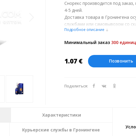
Снорекс производится под заказ,
4-5 дней.
Доставка товара в Гронингена о
службами или самовывозом со ск
Подробное описание
при обсуждении заказа с менедже
Оплата производится в рублях. Ц
Минимальный заказ
300 единиц
курсу ЦБ РФ на 08.08.2026. Текущи
1.07
€
Позвонить
Поделиться:
Характеристики
Усло
Курьерские службы в Гронингене