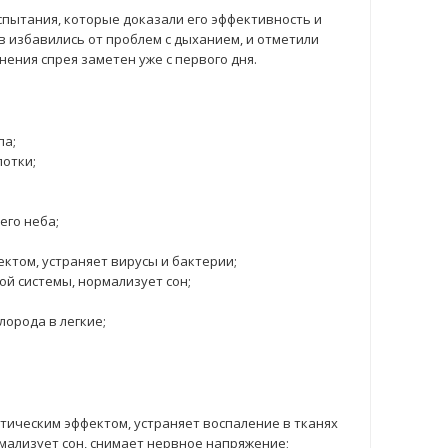
пытания, которые доказали его эффективность и
в избавились от проблем с дыханием, и отметили
ения спрея заметен уже с первого дня.
па;
лотки;
его неба;
том, устраняет вирусы и бактерии;
ой системы, нормализует сон;
орода в легкие;
.
тическим эффектом, устраняет воспаление в тканях
рмализует сон, снимает нервное напряжение;