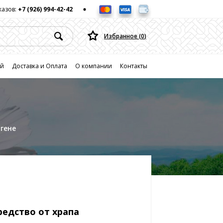
казов:
+7 (926) 994-42-42
Избранное (
0
)
ей
Доставка и Оплата
О компании
Контакты
нгене
редство от храпа