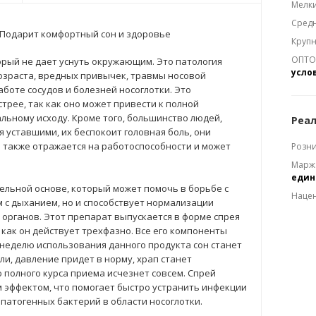
Мелки
Средн
. Подарит комфортный сон и здоровье
Крупн
ОПТОМ
торый не дает уснуть окружающим. Это патология
усло
возраста, вредных привычек, травмы носовой
аботе сосудов и болезней носоглотки. Это
трее, так как оно может привести к полной
альному исходу. Кроме того, большинство людей,
Реал
 уставшими, их беспокоит головная боль, они
 также отражается на работоспособности и может
Розни
Марж
еди
ельной основе, который может помочь в борьбе с
Наце
м с дыханием, но и способствует нормализации
органов. Этот препарат выпускается в форме спрея
 как он действует трехфазно. Все его компоненты
 неделю использования данного продукта сон станет
и, давление придет в норму, храп станет
 полного курса приема исчезнет совсем. Спрей
 эффектом, что помогает быстро устранить инфекции
 патогенных бактерий в области носоглотки.