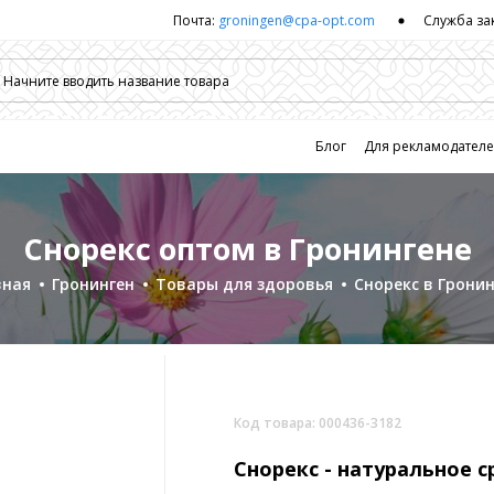
Почта:
groningen@cpa-opt.com
Служба за
Блог
Для рекламодател
Снорекс оптом в Гронингене
вная
Гронинген
Товары для здоровья
Снорекс в Грони
Код товара: 000436-3182
Снорекс -
натуральное с