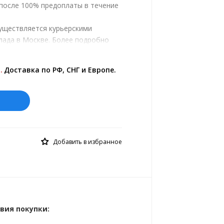
 после 100% предоплаты в течение
существляется курьерскими
лада в Москве. Более подробно
ром.
ены на сайте представлены по
.
Доставка по РФ, СНГ и Европе.
й курс 10 руб.= 0.137508 €
Добавить в избранное
вия покупки: