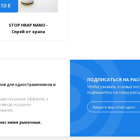
.10
€
STOP HRAP NANO -
Спрей от храпа
ПОДПИСАТЬСЯ НА РА
ров для одностраничников и
Чтобы узнавать о новых пос
подпишитесь на нашу расс
щих на рынке офферов, а
 ввода на рынок
ование.
 нас ниже рыночных.