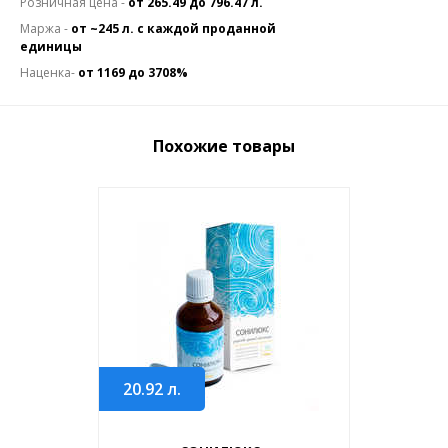
Розничная цена -
от 265.49 до 796.47 л.
Маржа -
от ~245 л. с каждой проданной
единицы
Наценка-
от 1169 до 3708%
Похожие товары
20.92
л.