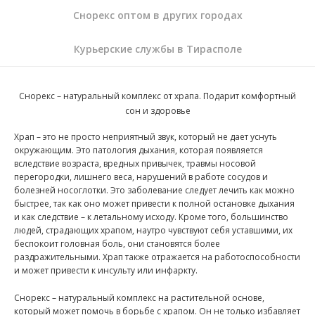
Снорекс оптом в других городах
Курьерские службы в Тирасполе
Снорекс – натуральный комплекс от храпа. Подарит комфортный
сон и здоровье
Храп – это не просто неприятный звук, который не дает уснуть
окружающим. Это патология дыхания, которая появляется
вследствие возраста, вредных привычек, травмы носовой
перегородки, лишнего веса, нарушений в работе сосудов и
болезней носоглотки. Это заболевание следует лечить как можно
быстрее, так как оно может привести к полной остановке дыхания
и как следствие – к летальному исходу. Кроме того, большинство
людей, страдающих храпом, наутро чувствуют себя уставшими, их
беспокоит головная боль, они становятся более
раздражительными. Храп также отражается на работоспособности
и может привести к инсульту или инфаркту.
Снорекс – натуральный комплекс на растительной основе,
который может помочь в борьбе с храпом. Он не только избавляет