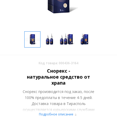
Код товара: 000436-3164
Снорекс -
натуральное средство от
храпа
Снорекс производится под заказ, после
100% предоплаты в течение 4-5 дней.
Доставка товара в Тирасполь
осуществляется курьерскими службами
Подробное описание
или самовывозом со склада в Москве.