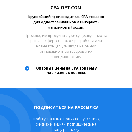
CPA-OPT.COM
Крупнейший производитель CPA товаров
для одностраничников и интернет-
магазинов в России.
Производим продукцию уже существующих на
рынке офферов, а также разрабатываем
новые концепции ввода на рынок
инновационных товаров и их
брендирование.
Оптовые цены на CPA товары у
нас ниже рыночных.
ПОДПИСАТЬСЯ НА РАССЫЛКУ
Чтобы узнавать о новых поступлениях,
скидках и акциях, подпишитесь на
нашу рассылку