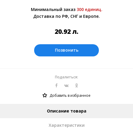
Более подробно при обсуждении заказа с
Минимальный заказ
300 единиц.
менеджером.
Доставка по РФ, СНГ и Европе.
Оплата производится в рублях. Цены на
сайте представлены по курсу ЦБ РФ на
20.92
л.
07.08.2026. Текущий курс 10 руб.= 2.68171
л.
Позвонить
Поделиться:
Добавить в избранное
Описание товара
Характеристики