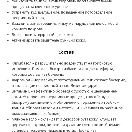
Уничтожить грибок, активизировать восстановительные
процессы на клеточном уровне;
Устранить зуд, шелушение, повышенное потоотделение
неприятный запах;
Заживить раны, трещины и другие нарушения целостности
кожного покрова;
Восстановить здоровый цвет кожи;
Активизировать защитные функции кожи.
Состав
Климбазол – разрушительно воздействует на грибковую
инфекцию. Помогает быстро избавиться от дискомфорта,
который доставляет болезнь;
Фарсенол – нормализует потоотделение. Уничтожает бактерии,
вызывающие неприятный запах. Дезинфицирует;
Витамин E – эффективно борется с сухостью и шелушением
кожи. Ускоряет регенеративные процесс, способствует
быстрому заживлению и обновлению пораженных грибком
тканей. Убирает мозоли и натоптыши. Оказывает выраженное
омолаживающее действие;
Мятное масло – охлаждает и дезодорирует кожу. Улучшает
циркуляцию крови, питание и дыхание клеток кожи. Снимает
усталость, устраняет тяжесть в ногах. Проявляет