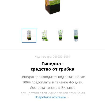
Код товара: 000230-3001
Тинедол -
средство от грибка
Тинедол производится под заказ, после
100% предоплаты в течение 4-5 дней.
Доставка товара в Вильнюс
осуществляется курьерскими службами
Подробное описание
или самовывозом со склада в Москве.
Более подробно при обсуждении заказа с