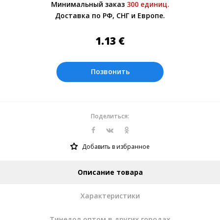
Минимальный заказ
300 единиц.
менеджером.
Доставка по РФ, СНГ и Европе.
Оплата производится в рублях. Цены на
сайте представлены по курсу ЦБ РФ на
1.13
€
07.08.2026. Текущий курс 10 руб.=
0.137508 €
Позвонить
Поделиться:
Добавить в избранное
Описание товара
Характеристики
Тинедол оптом в других городах