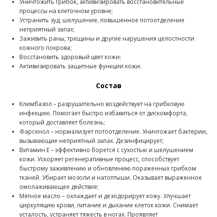
Уничтожить грибок, активизировать восстановительные
процессы на клеточном уровне;
Устранить зуд, шелушение, повышенное потоотделение
неприятный запах;
Заживить раны, трещины и другие нарушения целостности
кожного покрова;
Восстановить здоровый цвет кожи;
Активизировать защитные функции кожи.
Состав
Климбазол – разрушительно воздействует на грибковую
инфекцию. Помогает быстро избавиться от дискомфорта,
который доставляет болезнь;
Фарсенол – нормализует потоотделение. Уничтожает бактерии,
вызывающие неприятный запах. Дезинфицирует;
Витамин E – эффективно борется с сухостью и шелушением
кожи. Ускоряет регенеративные процесс, способствует
быстрому заживлению и обновлению пораженных грибком
тканей. Убирает мозоли и натоптыши. Оказывает выраженное
омолаживающее действие;
Мятное масло – охлаждает и дезодорирует кожу. Улучшает
циркуляцию крови, питание и дыхание клеток кожи. Снимает
усталость, устраняет тяжесть в ногах. Проявляет