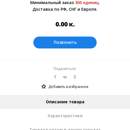
Минимальный заказ
300 единиц.
менеджером.
Доставка по РФ, СНГ и Европе.
Оплата производится в рублях. Цены на
сайте представлены по курсу ЦБ РФ на
0.00
к.
07.08.2026. Текущий курс 10 руб.= 0 к.
Позвонить
Поделиться:
Добавить в избранное
Описание товара
Характеристики
Тинедол оптом в других городах