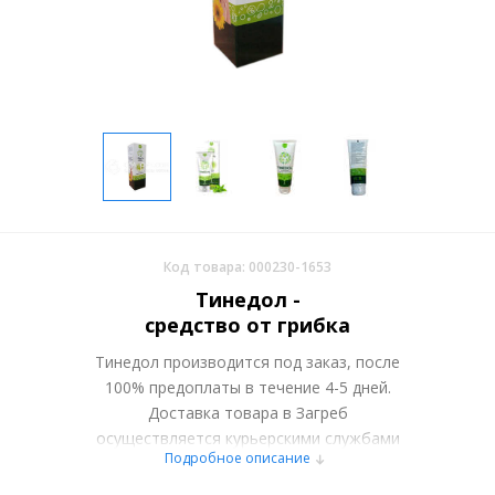
Код товара: 000230-1653
Тинедол -
средство от грибка
Тинедол производится под заказ, после
100% предоплаты в течение 4-5 дней.
Доставка товара в Загреб
осуществляется курьерскими службами
Подробное описание
или самовывозом со склада в Москве.
Более подробно при обсуждении заказа с