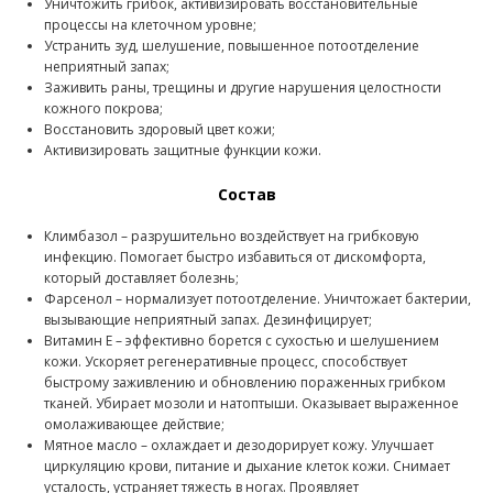
Уничтожить грибок, активизировать восстановительные
процессы на клеточном уровне;
Устранить зуд, шелушение, повышенное потоотделение
неприятный запах;
Заживить раны, трещины и другие нарушения целостности
кожного покрова;
Восстановить здоровый цвет кожи;
Активизировать защитные функции кожи.
Состав
Климбазол – разрушительно воздействует на грибковую
инфекцию. Помогает быстро избавиться от дискомфорта,
который доставляет болезнь;
Фарсенол – нормализует потоотделение. Уничтожает бактерии,
вызывающие неприятный запах. Дезинфицирует;
Витамин E – эффективно борется с сухостью и шелушением
кожи. Ускоряет регенеративные процесс, способствует
быстрому заживлению и обновлению пораженных грибком
тканей. Убирает мозоли и натоптыши. Оказывает выраженное
омолаживающее действие;
Мятное масло – охлаждает и дезодорирует кожу. Улучшает
циркуляцию крови, питание и дыхание клеток кожи. Снимает
усталость, устраняет тяжесть в ногах. Проявляет