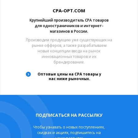
CPA-OPT.COM
Крупнейший производитель CPA товаров
для одностраничников и интернет-
магазинов в России.
Производим продукцию уже существующих на
рынке офферов, а также разрабатываем
новые концепции ввода на рынок
инновационных товаров и их
брендирование.
Оптовые цены на CPA товары у
нас ниже рыночных.
ПОДПИСАТЬСЯ НА РАССЫЛКУ
Чтобы узнавать о новых поступлениях,
скидках и акциях, подпишитесь на