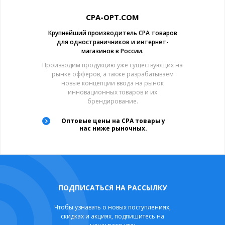
CPA-OPT.COM
Крупнейший производитель CPA товаров
для одностраничников и интернет-
магазинов в России.
Производим продукцию уже существующих на
рынке офферов, а также разрабатываем
новые концепции ввода на рынок
инновационных товаров и их
брендирование.
Оптовые цены на CPA товары у
нас ниже рыночных.
ПОДПИСАТЬСЯ НА РАССЫЛКУ
Чтобы узнавать о новых поступлениях,
скидках и акциях, подпишитесь на