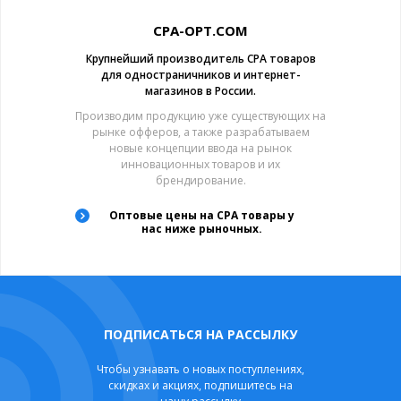
CPA-OPT.COM
Крупнейший производитель CPA товаров
для одностраничников и интернет-
магазинов в России.
Производим продукцию уже существующих на
рынке офферов, а также разрабатываем
новые концепции ввода на рынок
инновационных товаров и их
брендирование.
Оптовые цены на CPA товары у
нас ниже рыночных.
ПОДПИСАТЬСЯ НА РАССЫЛКУ
Чтобы узнавать о новых поступлениях,
скидках и акциях, подпишитесь на