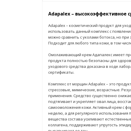
Adapalex – высокоэффективное 
Adapalex – косметический продукт для ухо
использовать данный комплекс с появлени
можно сравнить с уколами ботокса, но при
Подходит для любого типа кожи, в том числ
Омолаживающий крем Адапалекс имеет пр
продукта полностью безопасны для здоров
уходового средства доказана в ходе лабо
сертификаты.
Комплекс от морщин Adapalex – это продук
стрессовые, мимические, возрастные. Резу
применения. Средство существенно снижает
подтягивает и укрепляет овал лица, восст
самоомоложения кожи. Активный крем с фо
неделю, а для регулярного использования
вещества состава усиливают естественные
коллагена, поддерживают упругость эпиде
выравнивает ее тон.