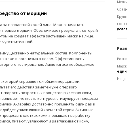
Мелки
Средн
средство от морщин
Крупн
ОПТОМ
да за возрастной кожей лица. Можно начинать
усло
я первых морщин. Обеспечивает результат, который
 этом не создает эффекта застывшей маски на лице.
е чувствительной.
Реал
еимущественно натуральный состав. Компоненты
ья кожи и организма в целом. Эффективность
Розни
раторного тестирования. Имеются все необходимые
Марж
еди
Наце
т, который справляет с любыми морщинами:
льтат его действия заметен уже с первого
 скорость возрастных процессов в клетках кожи,
анавливает четкость контуров, стимулирует процессы
рмулой A-Dapalex достаточно применять один раз в
 подойдет увлажняющий крем этой серии. Активные
 процессы в клетках кожи, повышают выработку
рмиса, питают, увлажняют и разглаживают кожу,