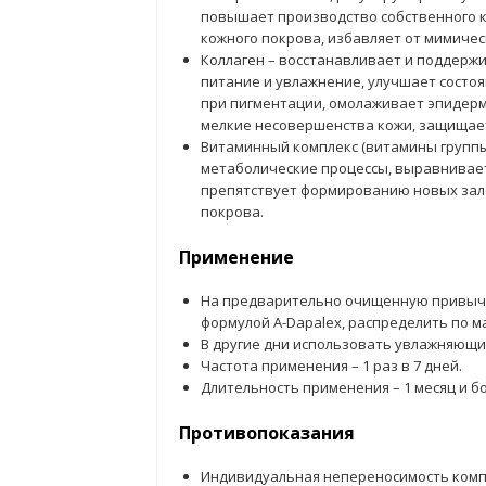
повышает производство собственного ко
кожного покрова, избавляет от мимичес
Коллаген – восстанавливает и поддержи
питание и увлажнение, улучшает состо
при пигментации, омолаживает эпидерми
мелкие несовершенства кожи, защищает
Витаминный комплекс (витамины группы В,
метаболические процессы, выравнивает
препятствует формированию новых зал
покрова.
Применение
На предварительно очищенную привычн
формулой A-Dapalex, распределить по м
В другие дни использовать увлажняющий
Частота применения – 1 раз в 7 дней.
Длительность применения – 1 месяц и б
Противопоказания
Индивидуальная непереносимость комп