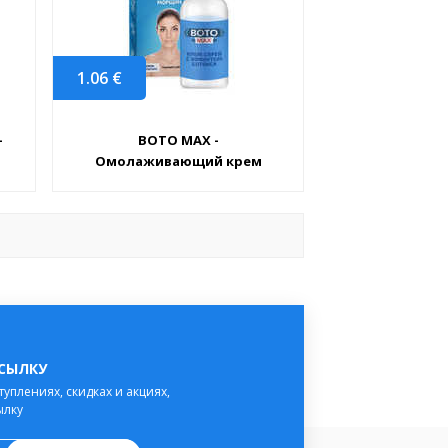
1.06
€
-
BOTO MAX -
Омолаживающий крем
ССЫЛКУ
туплениях, скидках и акциях,
ылку