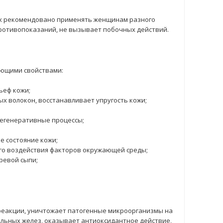
x рекомендовано применять женщинам разного
противопоказаний, не вызывает побочных действий.
ующими свойствами:
ьеф кожи;
 волокон, восстанавливает упругость кожи;
регенеративные процессы;
е состояние кожи;
го воздействия факторов окружающей среды;
ревой сыпи;
реакции, уничтожает патогенные микроорганизмы на
альных желез, оказывает антиоксидантное действие,