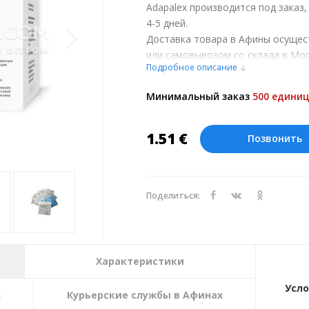
Adapalex производится под заказ
4-5 дней.
Доставка товара в Афины осущес
или самовывозом со склада в Мос
Подробное описание
обсуждении заказа с менеджером
Оплата производится в рублях. Ц
Минимальный заказ
500 единиц
курсу ЦБ РФ на 07.08.2026. Текущи
1.51
€
Позвонить
Поделиться:
Характеристики
Усло
х
Курьерские службы в Афинах