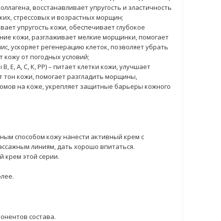
ллагена, восстанавливает упругость и эластичность
ких, стрессовых и возрастных морщин;
вает упругость кожи, обеспечивает глубокое
яние кожи, разглаживает мелкие морщинки, помогает
с, ускоряет регенерацию клеток, позволяет убрать
 кожу от погодных условий;
 Е, А, С, К, РР) – питает клетки кожи, улучшает
 тон кожи, помогает разгладить морщины,
омов на коже, укрепляет защитные барьеры кожного
ым способом кожу нанести активный крем с
ассажным линиям, дать хорошо впитаться.
 крем этой серии.
олее.
онентов состава.