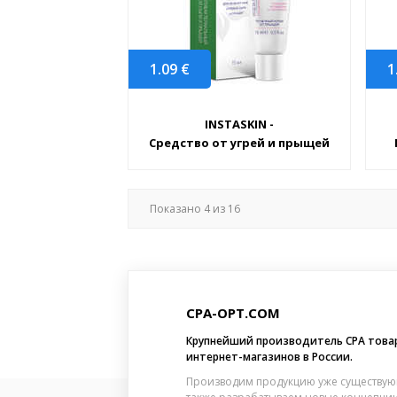
1.09
€
1
INSTASKIN -
Средство от угрей и прыщей
Показано
4
из
16
CPA-OPT.COM
Крупнейший производитель CPA това
интернет-магазинов в России.
Производим продукцию уже существую