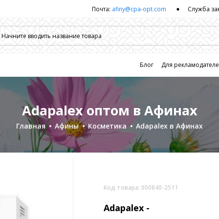
Почта:
afiny@cpa-opt.com
Служба за
Блог
Для рекламодател
Adapalex оптом в Афинах
Главная
Афины
Косметика
Adapalex в Афинах
Код товара: 000840-2511
Adapalex -