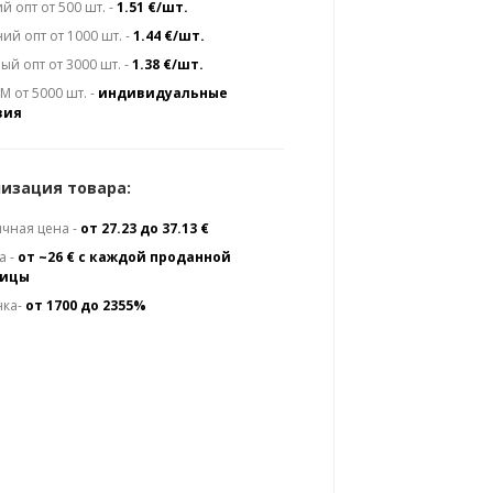
й опт от 500 шт. -
1.51 €/шт.
ий опт от 1000 шт. -
1.44 €/шт.
ый опт от 3000 шт. -
1.38 €/шт.
 от 5000 шт. -
индивидуальные
вия
изация товара:
чная цена -
от 27.23 до 37.13 €
а -
от ~26 € с каждой проданной
ницы
нка-
от 1700 до 2355%