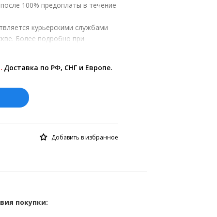
, после 100% предоплаты в течение
твляется курьерскими службами
кве. Более подробно при
.
ены на сайте представлены по
.
Доставка по РФ, СНГ и Европе.
й курс 10 руб.= 0.137508 €
Добавить в избранное
вия покупки: