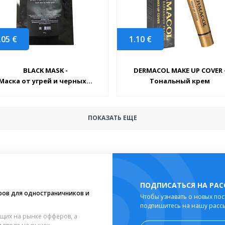
.05
€
1.10
€
BLACK MASK -
DERMACOL MAKE UP COVER 
Маска от угрей и черных...
Тональный крем
ПОКАЗАТЬ ЕЩЕ
ПОДПИСАТЬСЯ НА РА
ров для одностраничников и
Чтобы узнавать о новых пос
подпишитесь на нашу расс
щих на рынке офферов, а