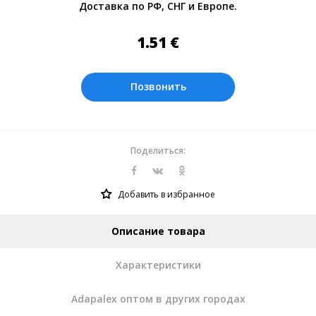
Доставка по РФ, СНГ и Европе.
Оплата производится в рублях. Цены на
сайте представлены по курсу ЦБ РФ на
1.51
€
07.08.2026. Текущий курс 10 руб.=
0.137508 €
Позвонить
Поделиться:
Добавить в избранное
Описание товара
Характеристики
Adapalex оптом в других городах