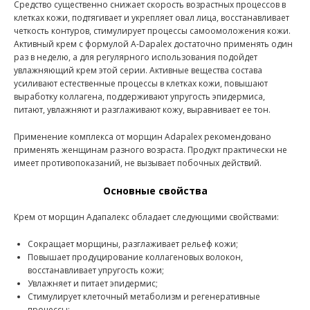
Средство существенно снижает скорость возрастных процессов в
клетках кожи, подтягивает и укрепляет овал лица, восстанавливает
четкость контуров, стимулирует процессы самоомоложения кожи.
Активный крем с формулой A-Dapalex достаточно применять один
раз в неделю, а для регулярного использования подойдет
увлажняющий крем этой серии. Активные вещества состава
усиливают естественные процессы в клетках кожи, повышают
выработку коллагена, поддерживают упругость эпидермиса,
питают, увлажняют и разглаживают кожу, выравнивает ее тон.
Применение комплекса от морщин Adapalex рекомендовано
применять женщинам разного возраста. Продукт практически не
имеет противопоказаний, не вызывает побочных действий.
Основные свойства
Крем от морщин Адапалекс обладает следующими свойствами:
Сокращает морщины, разглаживает рельеф кожи;
Повышает продуцирование коллагеновых волокон,
восстанавливает упругость кожи;
Увлажняет и питает эпидермис;
Стимулирует клеточный метаболизм и регенеративные
процессы;