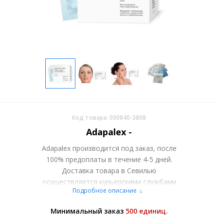
Код товара: 000840-3808
Adapalex -
Adapalex производится под заказ, после
100% предоплаты в течение 4-5 дней.
Доставка товара в Севилью
осуществляется курьерскими службами
Подробное описание
или самовывозом со склада в Москве.
Более подробно при обсуждении заказа с
Минимальный заказ
500 единиц.
менеджером.