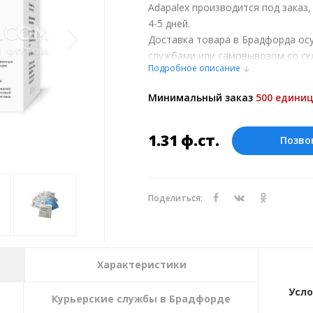
Adapalex производится под заказ
4-5 дней.
Доставка товара в Брадфорда ос
службами или самовывозом со ск
Подробное описание
при обсуждении заказа с менедже
Оплата производится в рублях. Ц
Минимальный заказ
500 единиц
курсу ЦБ РФ на 07.08.2026. Текущий
1.31
ф.ст.
Позво
Поделиться:
Характеристики
Усло
Курьерские службы в Брадфорде