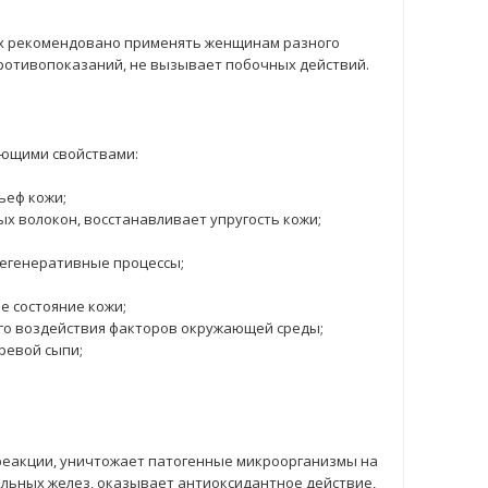
x рекомендовано применять женщинам разного
противопоказаний, не вызывает побочных действий.
ующими свойствами:
ьеф кожи;
 волокон, восстанавливает упругость кожи;
регенеративные процессы;
е состояние кожи;
го воздействия факторов окружающей среды;
ревой сыпи;
реакции, уничтожает патогенные микроорганизмы на
альных желез, оказывает антиоксидантное действие,