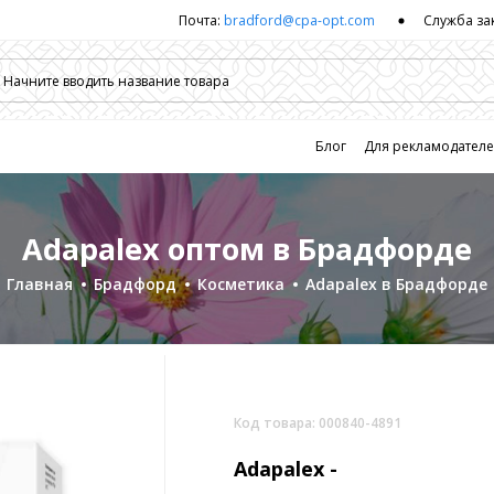
Почта:
bradford@cpa-opt.com
Служба за
Блог
Для рекламодател
Adapalex оптом в Брадфорде
Главная
Брадфорд
Косметика
Adapalex в Брадфорде
Код товара: 000840-4891
Adapalex -