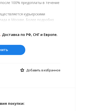
, после 100% предоплаты в течение
уществляется курьерскими
лада в Москве. Более подробно
ром.
ены на сайте представлены по
.
Доставка по РФ, СНГ и Европе.
 курс 10 руб.= 0.118691 ф.ст.
нить
Добавить в избранное
вия покупки: