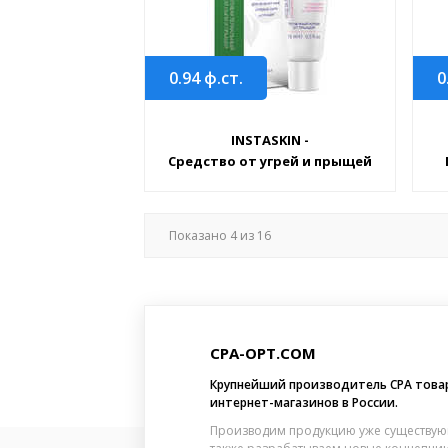
0.94
ф.ст.
0
INSTASKIN -
Средство от угрей и прыщей
Показано
4
из
16
CPA-OPT.COM
Крупнейший производитель CPA това
интернет-магазинов в России.
Производим продукцию уже существую