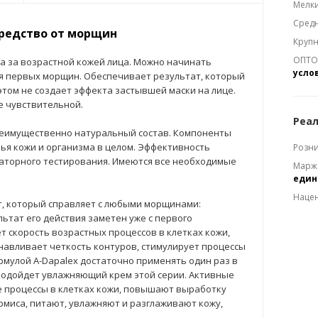
Мелки
Средн
средство от морщин
Крупн
ОПТОМ
да за возрастной кожей лица. Можно начинать
усло
я первых морщин. Обеспечивает результат, который
 этом не создает эффекта застывшей маски на лице.
е чувствительной.
Реал
еимущественно натуральный состав. Компоненты
ья кожи и организма в целом. Эффективность
Розни
раторного тестирования. Имеются все необходимые
Марж
еди
Наце
т, который справляет с любыми морщинами:
льтат его действия заметен уже с первого
 скорость возрастных процессов в клетках кожи,
анавливает четкость контуров, стимулирует процессы
рмулой A-Dapalex достаточно применять один раз в
 подойдет увлажняющий крем этой серии. Активные
 процессы в клетках кожи, повышают выработку
рмиса, питают, увлажняют и разглаживают кожу,