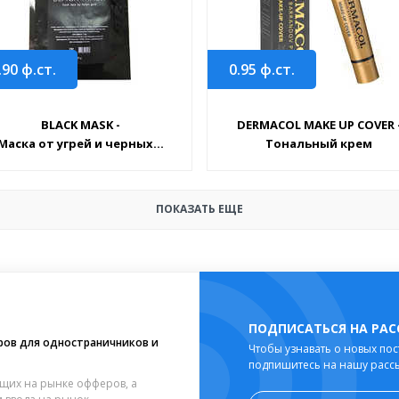
.90
ф.ст.
0.95
ф.ст.
BLACK MASK -
DERMACOL MAKE UP COVER 
Маска от угрей и черных...
Тональный крем
ПОКАЗАТЬ ЕЩЕ
ПОДПИСАТЬСЯ НА РА
ров для одностраничников и
Чтобы узнавать о новых пос
подпишитесь на нашу расс
щих на рынке офферов, а