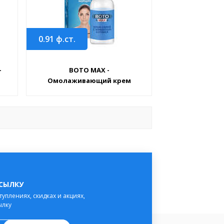
0.91
ф.ст.
-
BOTO MAX -
Омолаживающий крем
ССЫЛКУ
туплениях, скидках и акциях,
ылку