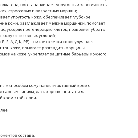
ллагена, восстанавливает упругость и эластичность
ких, стрессовых и возрастных морщин;
вает упругость кожи, обеспечивает глубокое
яние кожи, разглаживает мелкие морщинки, помогает
с, ускоряет регенерацию клеток, позволяет убрать
 кожу от погодных условий;
 Е, А, С, К, РР) – питает клетки кожи, улучшает
 тон кожи, помогает разгладить морщины,
омов на коже, укрепляет защитные барьеры кожного
ым способом кожу нанести активный крем с
ассажным линиям, дать хорошо впитаться.
 крем этой серии.
олее.
онентов состава.