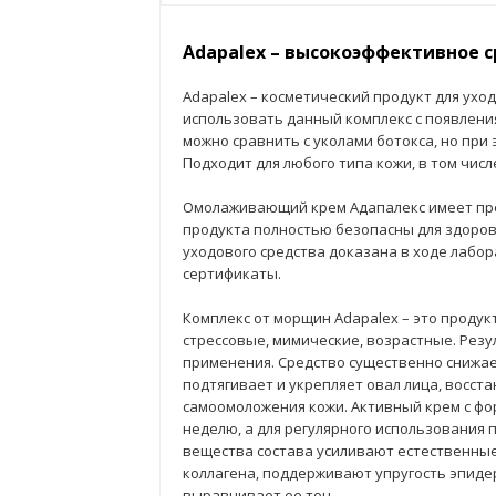
Adapalex – высокоэффективное 
Adapalex – косметический продукт для ухо
использовать данный комплекс с появлени
можно сравнить с уколами ботокса, но при
Подходит для любого типа кожи, в том числ
Омолаживающий крем Адапалекс имеет пр
продукта полностью безопасны для здоров
уходового средства доказана в ходе лабо
сертификаты.
Комплекс от морщин Adapalex – это продук
стрессовые, мимические, возрастные. Резу
применения. Средство существенно снижает
подтягивает и укрепляет овал лица, восст
самоомоложения кожи. Активный крем с фо
неделю, а для регулярного использования
вещества состава усиливают естественные
коллагена, поддерживают упругость эпиде
выравнивает ее тон.