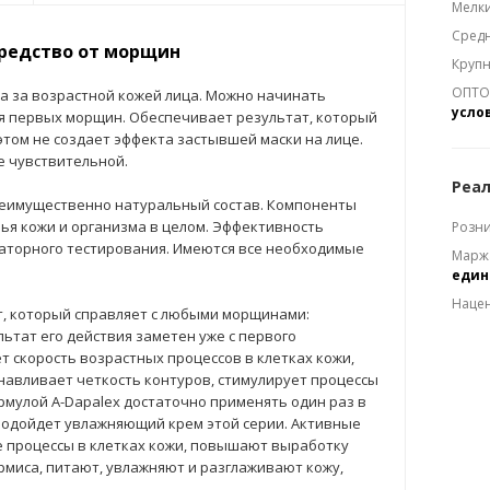
Мелки
Средн
средство от морщин
Крупн
ОПТОМ
да за возрастной кожей лица. Можно начинать
усло
я первых морщин. Обеспечивает результат, который
 этом не создает эффекта застывшей маски на лице.
е чувствительной.
Реал
еимущественно натуральный состав. Компоненты
ья кожи и организма в целом. Эффективность
Розни
раторного тестирования. Имеются все необходимые
Марж
еди
Наце
т, который справляет с любыми морщинами:
льтат его действия заметен уже с первого
 скорость возрастных процессов в клетках кожи,
анавливает четкость контуров, стимулирует процессы
рмулой A-Dapalex достаточно применять один раз в
 подойдет увлажняющий крем этой серии. Активные
 процессы в клетках кожи, повышают выработку
рмиса, питают, увлажняют и разглаживают кожу,