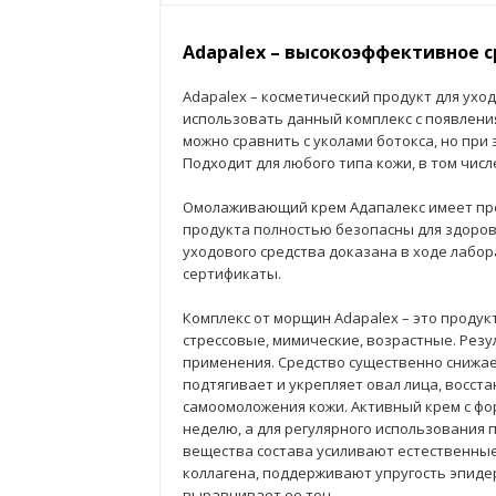
Adapalex – высокоэффективное 
Adapalex – косметический продукт для ухо
использовать данный комплекс с появлени
можно сравнить с уколами ботокса, но при
Подходит для любого типа кожи, в том числ
Омолаживающий крем Адапалекс имеет пр
продукта полностью безопасны для здоров
уходового средства доказана в ходе лабо
сертификаты.
Комплекс от морщин Adapalex – это продук
стрессовые, мимические, возрастные. Резу
применения. Средство существенно снижает
подтягивает и укрепляет овал лица, восст
самоомоложения кожи. Активный крем с фо
неделю, а для регулярного использования
вещества состава усиливают естественные
коллагена, поддерживают упругость эпиде
выравнивает ее тон.