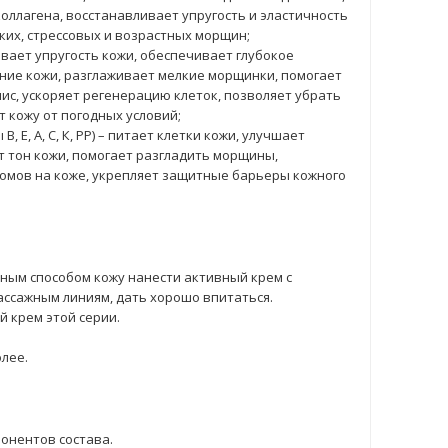
ллагена, восстанавливает упругость и эластичность
ких, стрессовых и возрастных морщин;
вает упругость кожи, обеспечивает глубокое
яние кожи, разглаживает мелкие морщинки, помогает
с, ускоряет регенерацию клеток, позволяет убрать
 кожу от погодных условий;
 Е, А, С, К, РР) – питает клетки кожи, улучшает
 тон кожи, помогает разгладить морщины,
омов на коже, укрепляет защитные барьеры кожного
ым способом кожу нанести активный крем с
ассажным линиям, дать хорошо впитаться.
 крем этой серии.
олее.
онентов состава.