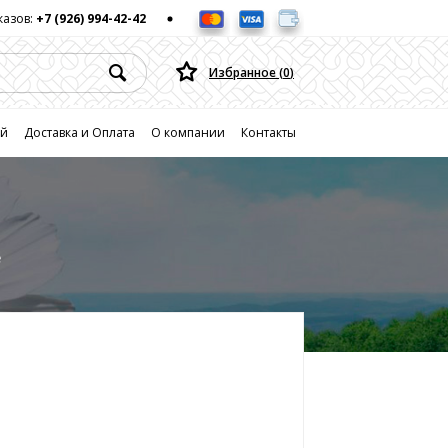
казов:
+7 (926) 994-42-42
Избранное (
0
)
ей
Доставка и Оплата
О компании
Контакты
е