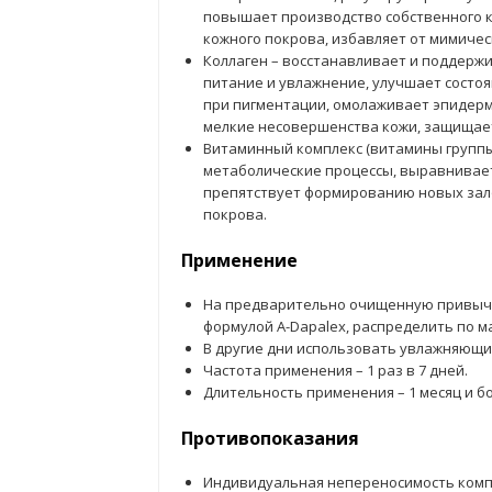
повышает производство собственного ко
кожного покрова, избавляет от мимичес
Коллаген – восстанавливает и поддержи
питание и увлажнение, улучшает состо
при пигментации, омолаживает эпидерми
мелкие несовершенства кожи, защищает
Витаминный комплекс (витамины группы В,
метаболические процессы, выравнивает
препятствует формированию новых зал
покрова.
Применение
На предварительно очищенную привычн
формулой A-Dapalex, распределить по м
В другие дни использовать увлажняющий
Частота применения – 1 раз в 7 дней.
Длительность применения – 1 месяц и б
Противопоказания
Индивидуальная непереносимость комп