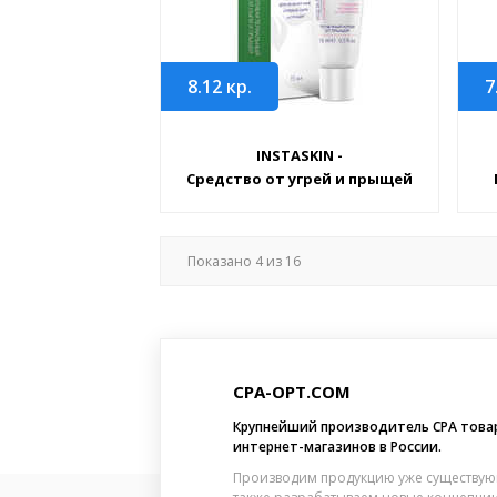
8.12
кр.
7
INSTASKIN -
Средство от угрей и прыщей
Показано
4
из
16
CPA-OPT.COM
Крупнейший производитель CPA това
интернет-магазинов в России.
Производим продукцию уже существую