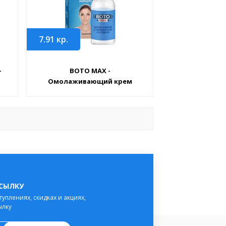
7.91
кр.
-
BOTO MAX -
Омолаживающий крем
ССЫЛКУ
туплениях, скидках и акциях,
ылку