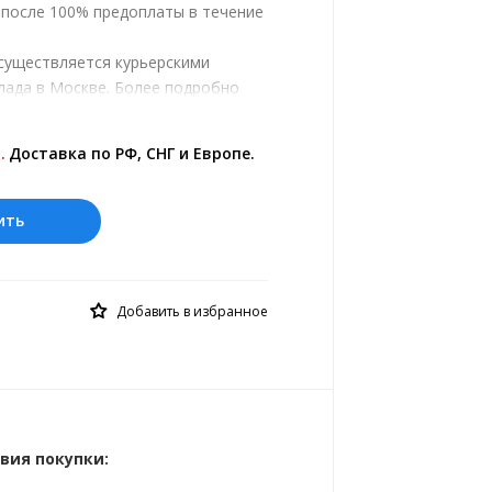
, после 100% предоплаты в течение
существляется курьерскими
лада в Москве. Более подробно
ром.
ены на сайте представлены по
.
Доставка по РФ, СНГ и Европе.
 курс 10 руб.= 1.0273 кр.
ить
Добавить в избранное
вия покупки: