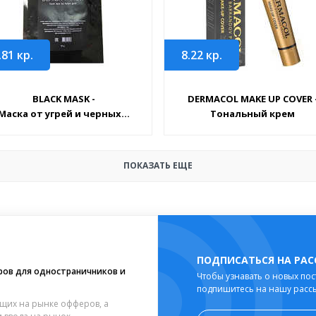
.81
кр.
8.22
кр.
BLACK MASK -
DERMACOL MAKE UP COVER 
Маска от угрей и черных...
Тональный крем
ПОКАЗАТЬ ЕЩЕ
ПОДПИСАТЬСЯ НА РА
ров для одностраничников и
Чтобы узнавать о новых пос
подпишитесь на нашу расс
щих на рынке офферов, а