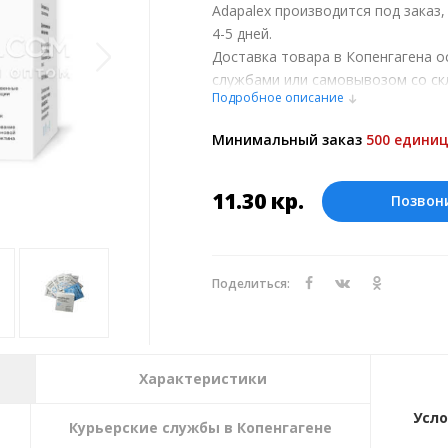
Adapalex производится под заказ
4-5 дней.
Доставка товара в Копенгагена о
службами или самовывозом со ск
Подробное описание
при обсуждении заказа с менедже
Оплата производится в рублях. Ц
Минимальный заказ
500 единиц
курсу ЦБ РФ на 07.08.2026. Текущий
11.30
кр.
Позвон
Поделиться:
Характеристики
Усло
Курьерские службы в Копенгагене