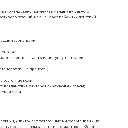
x рекомендовано применять женщинам разного
противопоказаний, не вызывает побочных действий.
ующими свойствами:
ьеф кожи;
 волокон, восстанавливает упругость кожи;
регенеративные процессы;
е состояние кожи;
го воздействия факторов окружающей среды;
ревой сыпи;
реакции, уничтожает патогенные микроорганизмы на
альных желез, оказывает антиоксидантное действие,