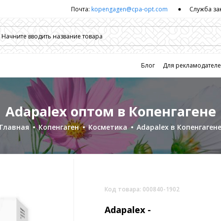
Почта:
kopengagen@cpa-opt.com
Служба за
Блог
Для рекламодател
Adapalex оптом в Копенгагене
Главная
Копенгаген
Косметика
Adapalex в Копенгаген
Код товара: 000840-1902
Adapalex -