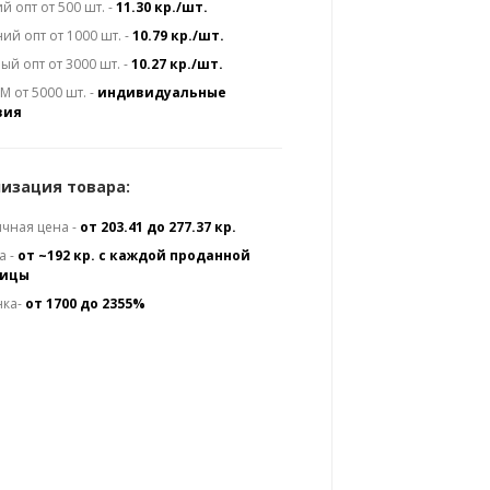
й опт от 500 шт. -
11.30 кр./шт.
ий опт от 1000 шт. -
10.79 кр./шт.
ый опт от 3000 шт. -
10.27 кр./шт.
 от 5000 шт. -
индивидуальные
вия
изация товара:
чная цена -
от 203.41 до 277.37 кр.
а -
от ~192 кр. с каждой проданной
ницы
нка-
от 1700 до 2355%