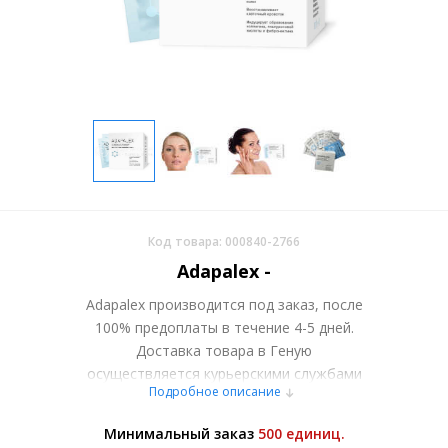
Код товара: 000840-2766
Adapalex -
Adapalex производится под заказ, после
100% предоплаты в течение 4-5 дней.
Доставка товара в Геную
осуществляется курьерскими службами
Подробное описание
или самовывозом со склада в Москве.
Более подробно при обсуждении заказа с
Минимальный заказ
500 единиц.
менеджером.