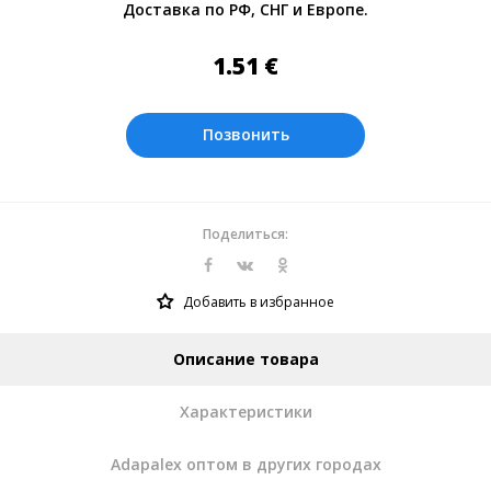
Доставка по РФ, СНГ и Европе.
Оплата производится в рублях. Цены на
сайте представлены по курсу ЦБ РФ на
1.51
€
08.08.2026. Текущий курс 10 руб.=
0.137508 €
Позвонить
Поделиться:
Добавить в избранное
Описание товара
Характеристики
Adapalex оптом в других городах