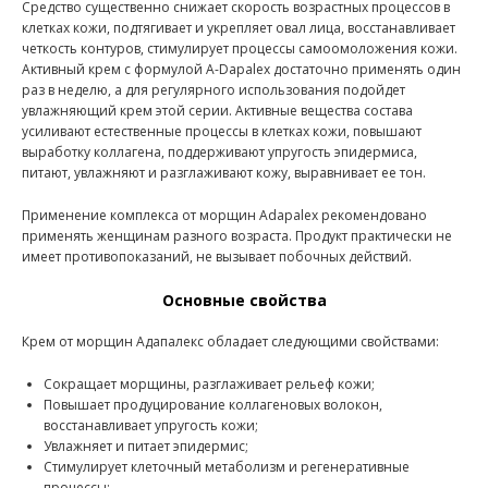
Средство существенно снижает скорость возрастных процессов в
клетках кожи, подтягивает и укрепляет овал лица, восстанавливает
четкость контуров, стимулирует процессы самоомоложения кожи.
Активный крем с формулой A-Dapalex достаточно применять один
раз в неделю, а для регулярного использования подойдет
увлажняющий крем этой серии. Активные вещества состава
усиливают естественные процессы в клетках кожи, повышают
выработку коллагена, поддерживают упругость эпидермиса,
питают, увлажняют и разглаживают кожу, выравнивает ее тон.
Применение комплекса от морщин Adapalex рекомендовано
применять женщинам разного возраста. Продукт практически не
имеет противопоказаний, не вызывает побочных действий.
Основные свойства
Крем от морщин Адапалекс обладает следующими свойствами:
Сокращает морщины, разглаживает рельеф кожи;
Повышает продуцирование коллагеновых волокон,
восстанавливает упругость кожи;
Увлажняет и питает эпидермис;
Стимулирует клеточный метаболизм и регенеративные
процессы;