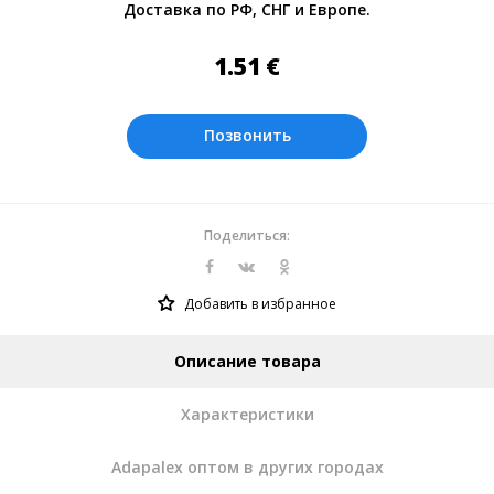
Доставка по РФ, СНГ и Европе.
Оплата производится в рублях. Цены на
сайте представлены по курсу ЦБ РФ на
1.51
€
07.08.2026. Текущий курс 10 руб.=
0.137508 €
Позвонить
Поделиться:
Добавить в избранное
Описание товара
Характеристики
Adapalex оптом в других городах