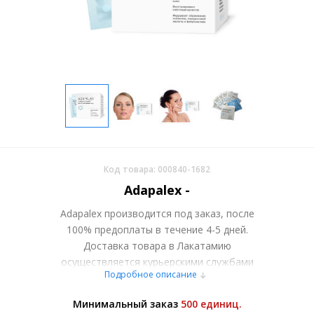
Код товара: 000840-1682
Adapalex -
Adapalex производится под заказ, после
100% предоплаты в течение 4-5 дней.
Доставка товара в Лакатамию
осуществляется курьерскими службами
Подробное описание
или самовывозом со склада в Москве.
Более подробно при обсуждении заказа с
Минимальный заказ
500 единиц.
менеджером.