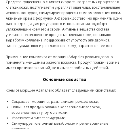
Средство существенно снижает скорость возрастных процессов в
клетках кожи, подтягивает и укрепляет овал лица, восстанавливает
четкость контуров, стимулирует процессы самоомоложения кожи.
Активный крем с формулой A-Dapalex достаточно применять один
раз в неделю, а для регулярного использования подойдет
увлажняющий крем этой серии. Активные вещества состава
усиливают естественные процессы в клетках кожи, повышают
выработку коллагена, поддерживают упругость эпидермиса,
питают, увлажняют и разглаживают кожу, выравнивает ее тон.
Применение комплекса от морщин Adapalex рекомендовано
применять женщинам разного возраста. Продукт практически не
имеет противопоказаний, не вызывает побочных действий.
Основные свойства
Крем от морщин Адапалекс обладает следующими свойствами:
Сокращает морщины, разглаживает рельеф кожи;
Повышает продуцирование коллагеновых волокон,
восстанавливает упругость кожи;
Увлажняет и питает эпидермис;
Стимулирует клеточный метаболизм и регенеративные
процессы;