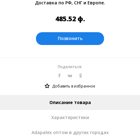
Доставка по РФ, СНГ и Европе.
Оплата производится в рублях. Цены на
сайте представлены по курсу ЦБ РФ на
485.52
ф.
09.08.2026. Текущий курс 10 руб.= 44.1386
ф.
Позвонить
Поделиться:
Добавить в избранное
Описание товара
Характеристики
Adapalex оптом в других городах