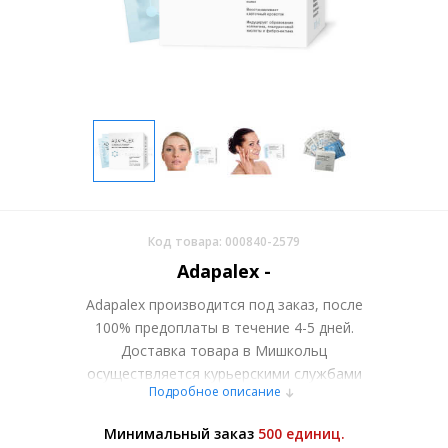
Код товара: 000840-2579
Adapalex -
Adapalex производится под заказ, после
100% предоплаты в течение 4-5 дней.
Доставка товара в Мишкольц
осуществляется курьерскими службами
Подробное описание
или самовывозом со склада в Москве.
Более подробно при обсуждении заказа с
Минимальный заказ
500 единиц.
менеджером.