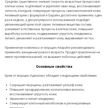
Средство существенно снижает скорость возрастных процессов в
клетках кожи, подтягивает и укрепляет овал лица, восстанавливает
четкость контуров, стимулирует процессы самоомоложения кожи.
Активный крем с формулой A-Dapalex достаточно применять один
раз в неделю, а для регулярного использования подойдет
увлажняющий крем этой серии. Активные вещества состава
усиливают естественные процессы в клетках кожи, повышают
выработку коллагена, поддерживают упругость эпидермиса,
питают, увлажняют и разглаживают кожу, выравнивает ее тон.
Применение комплекса от морщин Adapalex рекомендовано
применять женщинам разного возраста. Продукт практически не
имеет противопоказаний, не вызывает побочных действий.
Основные свойства
Крем от морщин Адапалекс обладает следующими свойствами:
Сокращает морщины, разглаживает рельеф кожи;
Повышает продуцирование коллагеновых волокон,
восстанавливает упругость кожи;
Увлажняет и питает эпидермис;
Стимулирует клеточный метаболизм и регенеративные
процессы;