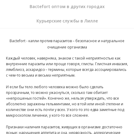
Bactefort оптом в других городах
Курьерские службы в Лилле
Bactefort - капли против паразитов
– безопасное и натуральное
очищение организма
Каждый человек, наверняка, знаком с такой неприятностью как
внутренние паразиты или проще говоря, глисты. Глистная инвазия,
лямблиоз, аскаридоз – термины, которые всегда ассоциировались
с чем-то весьма и весьма неприятным.
И если бы тело любого человека можно было сделать
прозрачным, то можно ужаснуться, сколько там обитает
«непрошеных гостей». Конечно же, нельзя утверждать, что все
абсолютно заражены гельминтами, но в той или иной степени и
количестве они есть почти у всех. У кого-то это едва заметные под
микроскопом личинки, у кого-то все сложнее.
Признаки наличия паразитов, живущих в организме достаточно
ясные: нарушения аппетита и сна, нервозность, аллергические