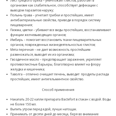
Лист грецкого ореха – уничтожает глистов, работает в
организме как слабительное, способствует дефекации с
выводом паразитов наружу;
Полынь-трава – угнетает грибки и простейших, имеет
антибактериальные свойства, приводи в порядок систему
пищеварения;
Пижма, цветки – убивают все виды простейших, восстанавливают
функции желчевыводящих органов;
Имбирь – помогает восстановить ткани пищеварительных
органов, поврежденных жизнедеятельностью глистов;
Мята перечная – не дает возможность простейшим
размножаться, выводит их из организма;
Гвоздичное масло – предотвращает заражение, укрепляет
противоглистные барьеры, благотворно влияет на флору
желудка и кишечника;
Таволга – отлично очищает печень, выводит продукты распада
простейших, имеет антигельминтное свойство.
Способ применения
Накапать 20-22 капли препарата Bactefort в стакан с водой. Воды
не более 150 мл.
Выпить утром перед едой, лучше натощак.
Принимать от десяти дней до месяца, беря во внимание