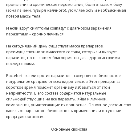
проявления и хроническое недомогание, боли в правом боку
(зона печени, пузыря желчного), утомляемость и необъяснимая
потеря массы тела.
И если вдруг симптомы совпадут с диагнозом заражения
паразитами – срочно лечиться!
На сегодняшний день существует масса препаратов,
преимущественно химического состава, которые и выводят
паразитов, но не совсем благоприятны для здоровья своими
последствиями.
Bactefort - капли против паразитов – совершенно безопасное
натуральное средство от всех видов глистов. Этот препарат за
короткое время поможет организму избавиться от этой
неприятности. В его составе содержатся натуральные
сильнодействующие на все паразиты, яйца и личинки,
компоненты, уничтожающие их полностью. Основное достоинство
капель от паразитов – безопасность применения и отсутствие
вреда для организма.
Основные свойства