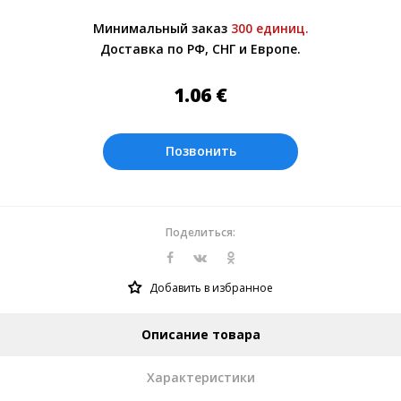
Более подробно при обсуждении заказа с
Минимальный заказ
300 единиц.
менеджером.
Доставка по РФ, СНГ и Европе.
Оплата производится в рублях. Цены на
сайте представлены по курсу ЦБ РФ на
1.06
€
06.08.2026. Текущий курс 10 руб.=
0.137508 €
Позвонить
Поделиться:
Добавить в избранное
Описание товара
Характеристики