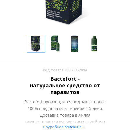
Код товара: 000234-2094
Bactefort -
натуральное средство от
паразитов
Bactefort производится под заказ, после
100% предоплаты в течение 4-5 дней.
Доставка товара в Лилля
осуществляется курьерскими службами
Подробное описание
или самовывозом со склада в Москве.