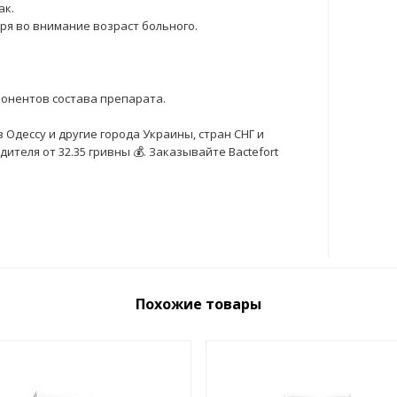
ак.
еря во внимание возраст больного.
онентов состава препарата.
в Одессу и другие города Украины, стран СНГ и
теля от 32.35 гривны 💰. Заказывайте Bactefort
Похожие товары