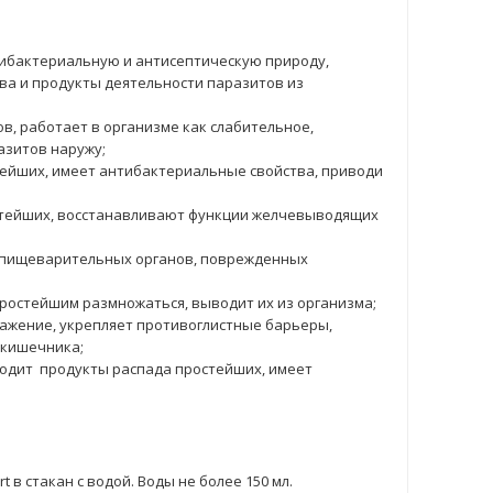
нтибактериальную и антисептическую природу,
ва и продукты деятельности паразитов из
ов, работает в организме как слабительное,
азитов наружу;
тейших, имеет антибактериальные свойства, приводи
остейших, восстанавливают функции желчевыводящих
и пищеварительных органов, поврежденных
простейшим размножаться, выводит их из организма;
ажение, укрепляет противоглистные барьеры,
 кишечника;
водит продукты распада простейших, имеет
t в стакан с водой. Воды не более 150 мл.