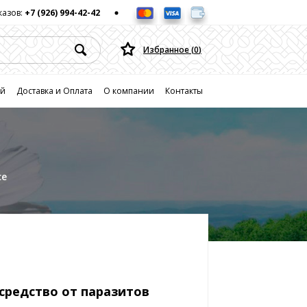
казов:
+7 (926) 994-42-42
Избранное (
0
)
ей
Доставка и Оплата
О компании
Контакты
се
средство от паразитов