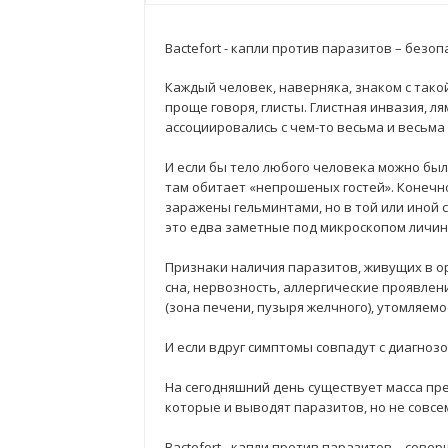
Bactefort - капли против паразитов
– безоп
Каждый человек, наверняка, знаком с так
проще говоря, глисты. Глистная инвазия, л
ассоциировались с чем-то весьма и весьма
И если бы тело любого человека можно был
там обитает «непрошеных гостей». Конечно
заражены гельминтами, но в той или иной ст
это едва заметные под микроскопом личинки
Признаки наличия паразитов, живущих в о
сна, нервозность, аллергические проявлен
(зона печени, пузыря желчного), утомляем
И если вдруг симптомы совпадут с диагноз
На сегодняшний день существует масса пр
которые и выводят паразитов, но не совсе
Bactefort - капли против паразитов – сов