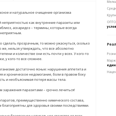
Мелки
Средн
асное и натуральное очищение организма
Крупн
ОПТОМ
ой неприятностью как внутренние паразиты или
усло
ямблиоз, аскаридоз – термины, которые всегда
 неприятным.
о сделать прозрачным, то можно ужаснуться, сколько
Реал
 же, нельзя утверждать, что все абсолютно
епени и количестве они есть почти у всех. У кого-то
Розни
, у кого-то все сложнее.
Марж
еди
рганизме достаточно ясные: нарушения аппетита и
Наце
ия и хроническое недомогание, боли в правом боку
ость и необъяснимая потеря массы тела.
ом заражения паразитами – срочно лечиться!
епаратов, преимущественно химического состава,
м благоприятны для здоровья своими последствиями.
ершенно безопасное натуральное средство от всех