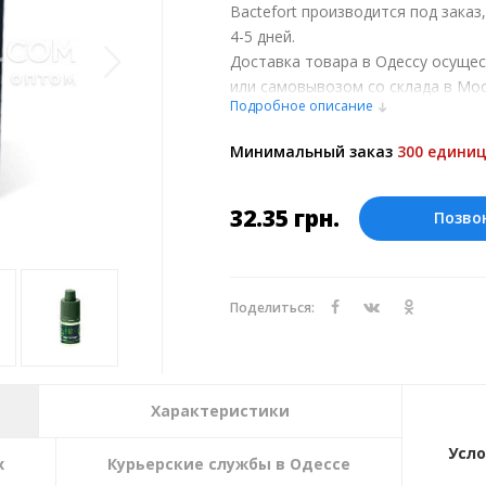
Bactefort производится под заказ
4-5 дней.
Доставка товара в Одессу осуще
или самовывозом со склада в Мос
Подробное описание
обсуждении заказа с менеджером
Оплата производится в рублях. Ц
Минимальный заказ
300 единиц
курсу ЦБ РФ на 09.08.2026. Текущий
32.35
грн.
Позво
Поделиться:
Характеристики
Усло
х
Курьерские службы в Одессе