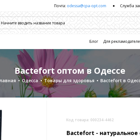
Почта:
odessa@cpa-opt.com
Служба за
Блог
Для рекламодател
Bactefort оптом в Одессе
лавная
Одесса
Товары для здоровья
Bactefort в Одес
Код товара: 000234-4462
Bactefort -
натуральное 