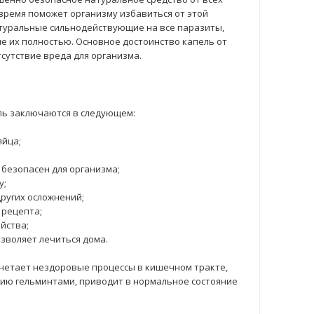
 время поможет организму избавиться от этой
натуральные сильнодействующие на все паразиты,
е их полностью. Основное достоинство капель от
сутствие вреда для организма.
ль заключаются в следующем:
яйца;
 безопасен для организма;
у;
ругих осложнений;
 рецепта;
йства;
зволяет лечиться дома.
гнетает нездоровые процессы в кишечном тракте,
ию гельминтами, приводит в нормальное состояние