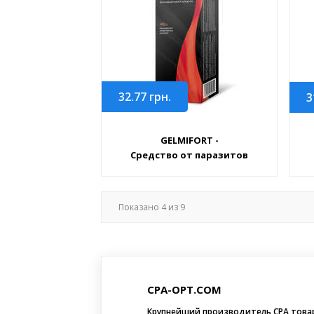
32.77
грн.
3
GELMIFORT -
Средство от паразитов
Показано
4
из
9
CPA-OPT.COM
Крупнейший производитель CPA това