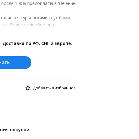
, после 100% предоплаты в течение
ствляется курьерскими службами
кве. Более подробно при
.
ены на сайте представлены по
.
Доставка по РФ, СНГ и Европе.
 курс 10 руб.= 4.20154 грн.
нить
Добавить в избранное
вия покупки: