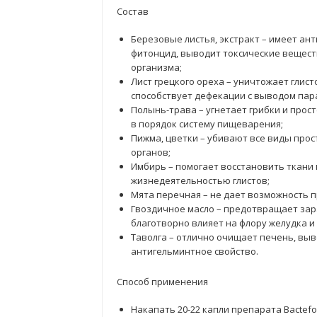
Состав
Березовые листья, экстракт – имеет а
фитонцид, выводит токсические вещест
организма;
Лист грецкого ореха – уничтожает глист
способствует дефекации с выводом пар
Полынь-трава – угнетает грибки и прос
в порядок систему пищеварения;
Пижма, цветки – убивают все виды пр
органов;
Имбирь – помогает восстановить ткан
жизнедеятельностью глистов;
Мята перечная – не дает возможность 
Гвоздичное масло – предотвращает зар
благотворно влияет на флору желудка и
Таволга – отлично очищает печень, вы
антигельминтное свойство.
Способ применения
Накапать 20-22 капли препарата Bactefor