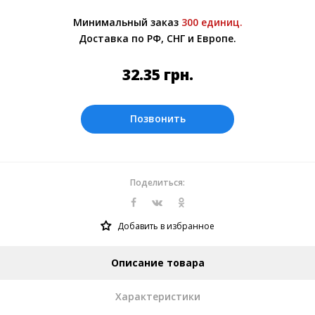
обсуждении заказа с менеджером.
Минимальный заказ
300 единиц.
Оплата производится в рублях. Цены на
Доставка по РФ, СНГ и Европе.
сайте представлены по курсу ЦБ РФ на
10.08.2026. Текущий курс 10 руб.= 4.20154
32.35
грн.
грн.
Позвонить
Поделиться:
Добавить в избранное
Описание товара
Характеристики