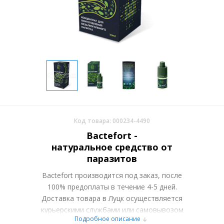
Код товара: 000234-4490
Bactefort -
натуральное средство от
паразитов
Bactefort производится под заказ, после
100% предоплаты в течение 4-5 дней.
Доставка товара в Луцк осуществляется
курьерскими службами или самовывозом
Подробное описание
со склада в Москве. Более подробно при