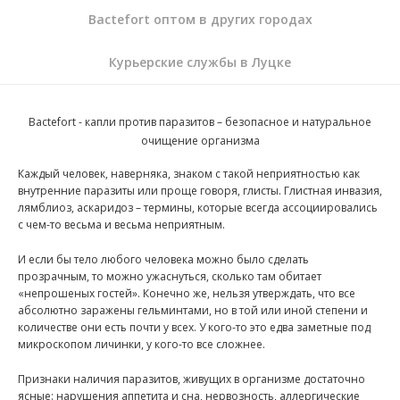
Bactefort оптом в других городах
Курьерские службы в Луцке
Bactefort - капли против паразитов
– безопасное и натуральное
очищение организма
Каждый человек, наверняка, знаком с такой неприятностью как
внутренние паразиты или проще говоря, глисты. Глистная инвазия,
лямблиоз, аскаридоз – термины, которые всегда ассоциировались
с чем-то весьма и весьма неприятным.
И если бы тело любого человека можно было сделать
прозрачным, то можно ужаснуться, сколько там обитает
«непрошеных гостей». Конечно же, нельзя утверждать, что все
абсолютно заражены гельминтами, но в той или иной степени и
количестве они есть почти у всех. У кого-то это едва заметные под
микроскопом личинки, у кого-то все сложнее.
Признаки наличия паразитов, живущих в организме достаточно
ясные: нарушения аппетита и сна, нервозность, аллергические