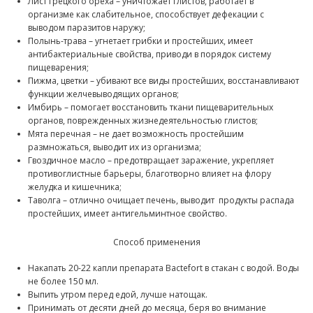
Лист грецкого ореха – уничтожает глистов, работает в
организме как слабительное, способствует дефекации с
выводом паразитов наружу;
Полынь-трава – угнетает грибки и простейших, имеет
антибактериальные свойства, приводи в порядок систему
пищеварения;
Пижма, цветки – убивают все виды простейших, восстанавливают
функции желчевыводящих органов;
Имбирь – помогает восстановить ткани пищеварительных
органов, поврежденных жизнедеятельностью глистов;
Мята перечная – не дает возможность простейшим
размножаться, выводит их из организма;
Гвоздичное масло – предотвращает заражение, укрепляет
противоглистные барьеры, благотворно влияет на флору
желудка и кишечника;
Таволга – отлично очищает печень, выводит продукты распада
простейших, имеет антигельминтное свойство.
Способ применения
Накапать 20-22 капли препарата Bactefort в стакан с водой. Воды
не более 150 мл.
Выпить утром перед едой, лучше натощак.
Принимать от десяти дней до месяца, беря во внимание