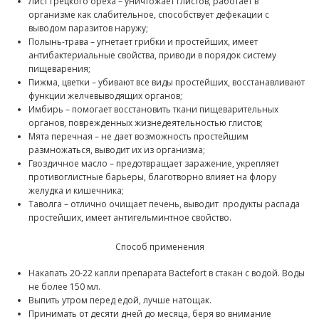
Лист грецкого ореха – уничтожает глистов, работает в
организме как слабительное, способствует дефекации с
выводом паразитов наружу;
Полынь-трава – угнетает грибки и простейших, имеет
антибактериальные свойства, приводи в порядок систему
пищеварения;
Пижма, цветки – убивают все виды простейших, восстанавливают
функции желчевыводящих органов;
Имбирь – помогает восстановить ткани пищеварительных
органов, поврежденных жизнедеятельностью глистов;
Мята перечная – не дает возможность простейшим
размножаться, выводит их из организма;
Гвоздичное масло – предотвращает заражение, укрепляет
противоглистные барьеры, благотворно влияет на флору
желудка и кишечника;
Таволга – отлично очищает печень, выводит продукты распада
простейших, имеет антигельминтное свойство.
Способ применения
Накапать 20-22 капли препарата Bactefort в стакан с водой. Воды
не более 150 мл.
Выпить утром перед едой, лучше натощак.
Принимать от десяти дней до месяца, беря во внимание