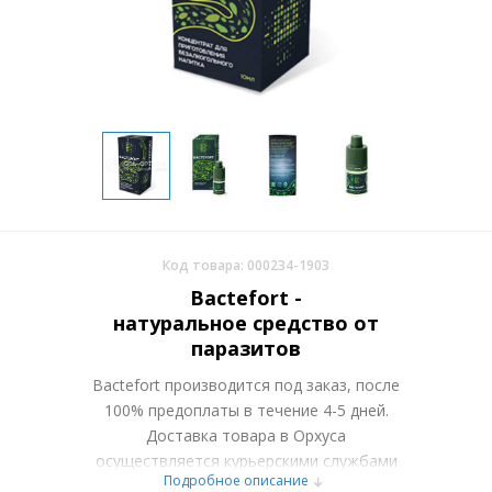
Код товара: 000234-1903
Bactefort -
натуральное средство от
паразитов
Bactefort производится под заказ, после
100% предоплаты в течение 4-5 дней.
Доставка товара в Орхуса
осуществляется курьерскими службами
Подробное описание
или самовывозом со склада в Москве.