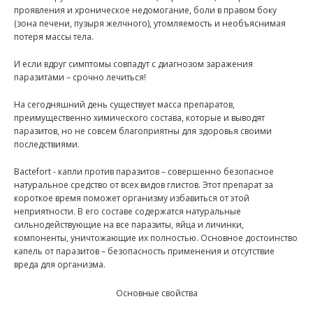
проявления и хроническое недомогание, боли в правом боку
(зона печени, пузыря желчного), утомляемость и необъяснимая
потеря массы тела.
И если вдруг симптомы совпадут с диагнозом заражения
паразитами – срочно лечиться!
На сегодняшний день существует масса препаратов,
преимущественно химического состава, которые и выводят
паразитов, но не совсем благоприятны для здоровья своими
последствиями.
Bactefort - капли против паразитов – совершенно безопасное
натуральное средство от всех видов глистов. Этот препарат за
короткое время поможет организму избавиться от этой
неприятности. В его составе содержатся натуральные
сильнодействующие на все паразиты, яйца и личинки,
компоненты, уничтожающие их полностью. Основное достоинство
капель от паразитов – безопасность применения и отсутствие
вреда для организма.
Основные свойства