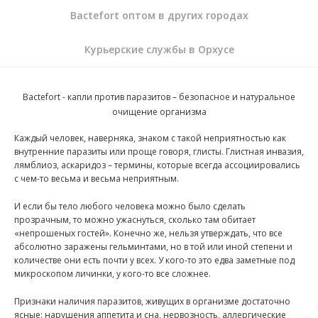
Bactefort оптом в других городах
Курьерские службы в Орхусе
Bactefort - капли против паразитов
– безопасное и натуральное
очищение организма
Каждый человек, наверняка, знаком с такой неприятностью как
внутренние паразиты или проще говоря, глисты. Глистная инвазия,
лямблиоз, аскаридоз – термины, которые всегда ассоциировались
с чем-то весьма и весьма неприятным.
И если бы тело любого человека можно было сделать
прозрачным, то можно ужаснуться, сколько там обитает
«непрошеных гостей». Конечно же, нельзя утверждать, что все
абсолютно заражены гельминтами, но в той или иной степени и
количестве они есть почти у всех. У кого-то это едва заметные под
микроскопом личинки, у кого-то все сложнее.
Признаки наличия паразитов, живущих в организме достаточно
ясные: нарушения аппетита и сна, нервозность, аллергические