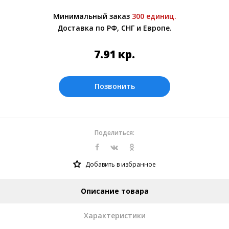
Более подробно при обсуждении заказа с
Минимальный заказ
300 единиц.
менеджером.
Доставка по РФ, СНГ и Европе.
Оплата производится в рублях. Цены на
сайте представлены по курсу ЦБ РФ на
7.91
кр.
08.08.2026. Текущий курс 10 руб.= 1.0273
кр.
Позвонить
Поделиться:
Добавить в избранное
Описание товара
Характеристики