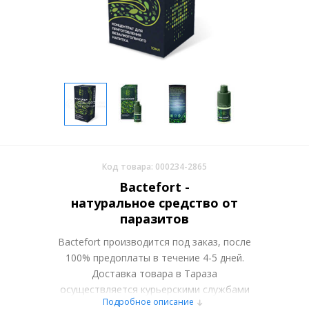
Код товара: 000234-2865
Bactefort -
натуральное средство от
паразитов
Bactefort производится под заказ, после
100% предоплаты в течение 4-5 дней.
Доставка товара в Тараза
осуществляется курьерскими службами
Подробное описание
или самовывозом со склада в Москве.