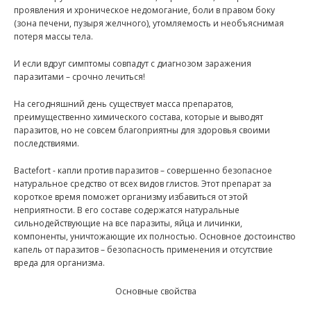
проявления и хроническое недомогание, боли в правом боку
(зона печени, пузыря желчного), утомляемость и необъяснимая
потеря массы тела.
И если вдруг симптомы совпадут с диагнозом заражения
паразитами – срочно лечиться!
На сегодняшний день существует масса препаратов,
преимущественно химического состава, которые и выводят
паразитов, но не совсем благоприятны для здоровья своими
последствиями.
Bactefort - капли против паразитов – совершенно безопасное
натуральное средство от всех видов глистов. Этот препарат за
короткое время поможет организму избавиться от этой
неприятности. В его составе содержатся натуральные
сильнодействующие на все паразиты, яйца и личинки,
компоненты, уничтожающие их полностью. Основное достоинство
капель от паразитов – безопасность применения и отсутствие
вреда для организма.
Основные свойства