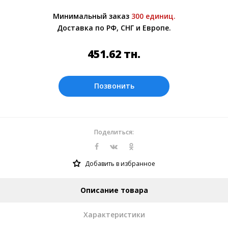
Более подробно при обсуждении заказа с
Минимальный заказ
300 единиц.
менеджером.
Доставка по РФ, СНГ и Европе.
Оплата производится в рублях. Цены на
сайте представлены по курсу ЦБ РФ на
451.62
тн.
07.08.2026. Текущий курс 10 руб.= 58.6517
тн.
Позвонить
Поделиться:
Добавить в избранное
Описание товара
Характеристики