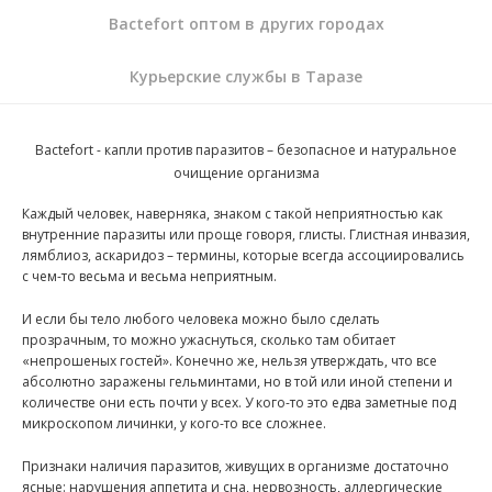
Bactefort оптом в других городах
Курьерские службы в Таразе
Bactefort - капли против паразитов
– безопасное и натуральное
очищение организма
Каждый человек, наверняка, знаком с такой неприятностью как
внутренние паразиты или проще говоря, глисты. Глистная инвазия,
лямблиоз, аскаридоз – термины, которые всегда ассоциировались
с чем-то весьма и весьма неприятным.
И если бы тело любого человека можно было сделать
прозрачным, то можно ужаснуться, сколько там обитает
«непрошеных гостей». Конечно же, нельзя утверждать, что все
абсолютно заражены гельминтами, но в той или иной степени и
количестве они есть почти у всех. У кого-то это едва заметные под
микроскопом личинки, у кого-то все сложнее.
Признаки наличия паразитов, живущих в организме достаточно
ясные: нарушения аппетита и сна, нервозность, аллергические