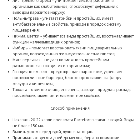
Лист грецкого ореха – уничтожает глистов, работает в
организме как слабительное, способствует дефекации с
выводом паразитов наружу;
Полынь-трава – угнетает грибки и простейших, имеет
антибактериальные свойства, приводи в порядок систему
пищеварения;
Пижма, цветки – убивают все виды простейших, восстанавливают
функции желчевыводящих органов;
Имбирь – помогает восстановить ткани пищеварительных
органов, поврежденных жизнедеятельностью глистов;
Мята перечная – не дает возможность простейшим
размножаться, выводит их из организма;
Гвоздичное масло – предотвращает заражение, укрепляет
противоглистные барьеры, благотворно влияет на флору
желудка и кишечника;
Таволга – отлично очищает печень, выводит продукты распада
простейших, имеет антигельминтное свойство.
Способ применения
Накапать 20-22 капли препарата Bactefort в стакан с водой. Воды
не более 150 мл.
Выпить утром перед едой, лучше натощак.
Принимать от десяти дней до месяца, беря во внимание