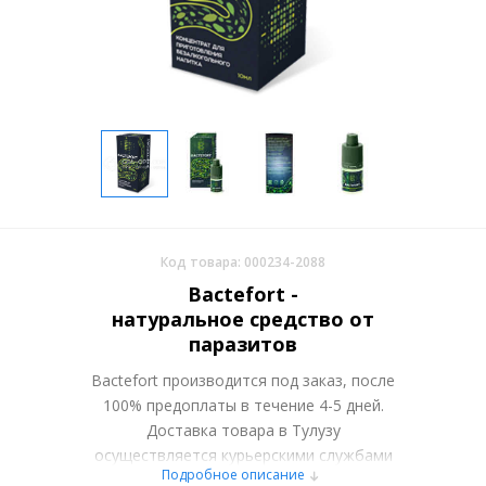
Код товара: 000234-2088
Bactefort -
натуральное средство от
паразитов
Bactefort производится под заказ, после
100% предоплаты в течение 4-5 дней.
Доставка товара в Тулузу
осуществляется курьерскими службами
Подробное описание
или самовывозом со склада в Москве.