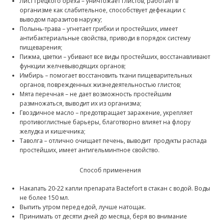
Лист грецкого ореха – уничтожает глистов, работает в
организме как слабительное, способствует дефекации с
выводом паразитов наружу;
Полынь-трава – угнетает грибки и простейших, имеет
антибактериальные свойства, приводи в порядок систему
пищеварения;
Пижма, цветки – убивают все виды простейших, восстанавливают
функции желчевыводящих органов;
Имбирь – помогает восстановить ткани пищеварительных
органов, поврежденных жизнедеятельностью глистов;
Мята перечная – не дает возможность простейшим
размножаться, выводит их из организма;
Гвоздичное масло – предотвращает заражение, укрепляет
противоглистные барьеры, благотворно влияет на флору
желудка и кишечника;
Таволга – отлично очищает печень, выводит продукты распада
простейших, имеет антигельминтное свойство.
Способ применения
Накапать 20-22 капли препарата Bactefort в стакан с водой. Воды
не более 150 мл.
Выпить утром перед едой, лучше натощак.
Принимать от десяти дней до месяца, беря во внимание