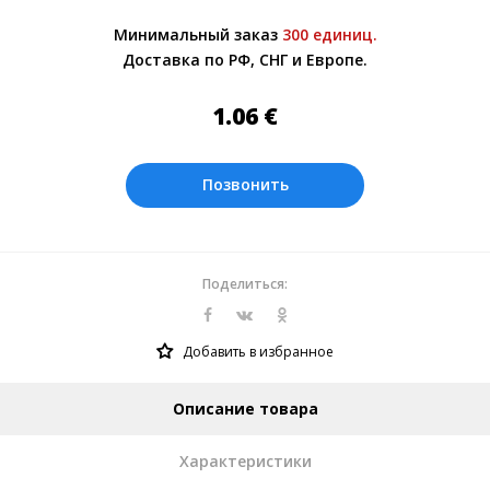
Более подробно при обсуждении заказа с
Минимальный заказ
300 единиц.
менеджером.
Доставка по РФ, СНГ и Европе.
Оплата производится в рублях. Цены на
сайте представлены по курсу ЦБ РФ на
1.06
€
06.08.2026. Текущий курс 10 руб.=
0.137508 €
Позвонить
Поделиться:
Добавить в избранное
Описание товара
Характеристики