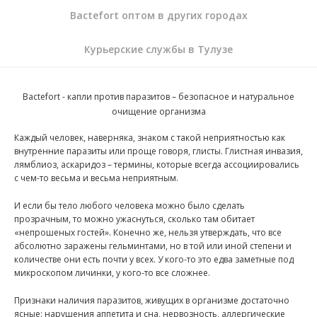
Bactefort оптом в других городах
Курьерские службы в Тулузе
Bactefort - капли против паразитов
– безопасное и натуральное
очищение организма
Каждый человек, наверняка, знаком с такой неприятностью как
внутренние паразиты или проще говоря, глисты. Глистная инвазия,
лямблиоз, аскаридоз – термины, которые всегда ассоциировались
с чем-то весьма и весьма неприятным.
И если бы тело любого человека можно было сделать
прозрачным, то можно ужаснуться, сколько там обитает
«непрошеных гостей». Конечно же, нельзя утверждать, что все
абсолютно заражены гельминтами, но в той или иной степени и
количестве они есть почти у всех. У кого-то это едва заметные под
микроскопом личинки, у кого-то все сложнее.
Признаки наличия паразитов, живущих в организме достаточно
ясные: нарушения аппетита и сна, нервозность, аллергические