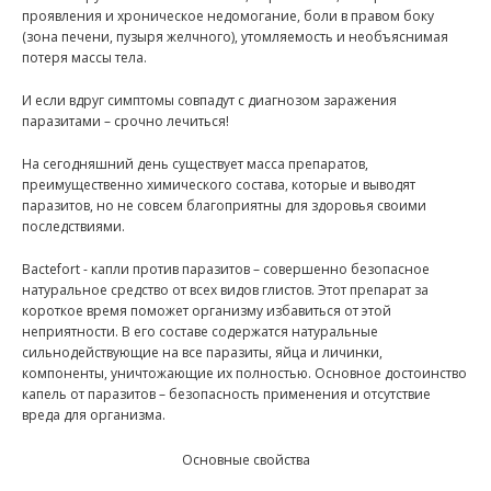
проявления и хроническое недомогание, боли в правом боку
(зона печени, пузыря желчного), утомляемость и необъяснимая
потеря массы тела.
И если вдруг симптомы совпадут с диагнозом заражения
паразитами – срочно лечиться!
На сегодняшний день существует масса препаратов,
преимущественно химического состава, которые и выводят
паразитов, но не совсем благоприятны для здоровья своими
последствиями.
Bactefort - капли против паразитов – совершенно безопасное
натуральное средство от всех видов глистов. Этот препарат за
короткое время поможет организму избавиться от этой
неприятности. В его составе содержатся натуральные
сильнодействующие на все паразиты, яйца и личинки,
компоненты, уничтожающие их полностью. Основное достоинство
капель от паразитов – безопасность применения и отсутствие
вреда для организма.
Основные свойства