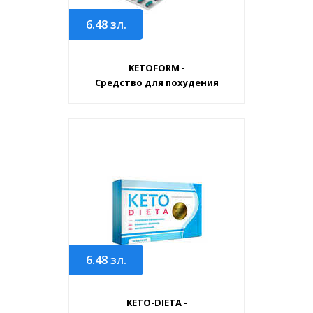
6.48
зл.
KETOFORM -
Средство для похудения
6.48
зл.
KETO-DIETA -