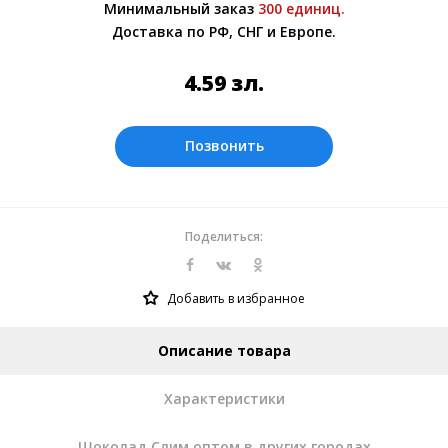
Минимальный заказ
300 единиц.
Более подробно при обсуждении заказа с
Доставка по РФ, СНГ и Европе.
менеджером.
Оплата производится в рублях. Цены на
4.59
зл.
сайте представлены по курсу ЦБ РФ на
06.08.2026. Текущий курс 10 руб.=
0.588984 зл.
Позвонить
Поделиться:
Добавить в избранное
Описание товара
Характеристики
Шоколад Слим оптом в других городах