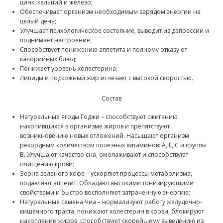
цинк, кальций и железо;
Обеспечивает организм необходимым зарядом энергии на
целый день;
Улучшает психологическое состояние, выводит из депрессии и
поднимает настроение;
Способствует понижению аппетита и полному отказу от
калорийных блюд;
Понижает уровень холестерина;
Липиды и подкожный жир исчезает с высокой скоростью.
Состав
Натуральные ягоды Годжи – способствуют сжиганию
накопившихся в организме жиров и препятствуют
возникновению новых отложений. Насыщают организм
рекордным количеством полезных витаминов: A, E, C и группы
B. Улучшают качество сна, омолаживают и способствуют
очищению крови;
Зерна зеленого кофе – ускоряют процессы метаболизма,
подавляют аппетит. Обладают высокими тонизирующими
свойствами и быстро восполняют затраченную энергию;
Натуральные семена Чиа – нормализуют работу желудочно-
кишечного тракта, понижают холестерин в крови, блокируют
накопление жиров, способствуют скорейшему выведению из