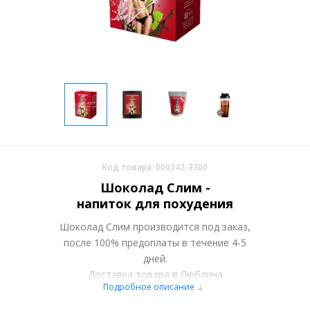
Код товара: 000242-3300
Шоколад Слим -
напиток для похудения
Шоколад Слим производится под заказ,
после 100% предоплаты в течение 4-5
дней.
Доставка товара в Люблина
Подробное описание
осуществляется курьерскими службами
или самовывозом со склада в Москве.