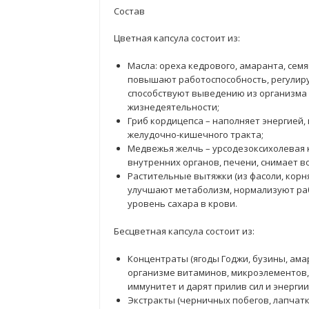
Состав
Цветная капсула состоит из:
Масла: ореха кедрового, амаранта, сем
повышают работоспособность, регулиру
способствуют выведению из организма 
жизнедеятельности;
Гриб кордицепса – наполняет энергией
желудочно-кишечного тракта;
Медвежья желчь – урсодезоксихолевая 
внутренних органов, печени, снимает в
Растительные вытяжки (из фасоли, корня
улучшают метаболизм, нормализуют ра
уровень сахара в крови.
Бесцветная капсула состоит из:
Концентраты (ягоды Годжи, бузины, амар
организме витаминов, микроэлементов,
иммунитет и дарят прилив сил и энергии
Экстракты (черничных побегов, лапчатк