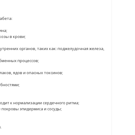
абета:
ина;
озы в крови;
тренних органов, таких как: поджелудочная железа,
бменных процессов;
аков, ядов и опасных токсинов;
бностями;
водит к нормализации сердечного ритма;
 покровы эпидермиса и сосуды;
.