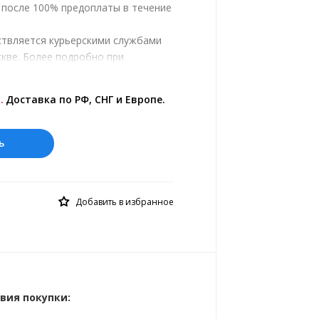
, после 100% предоплаты в течение
ствляется курьерскими службами
кве. Более подробно при
.
ены на сайте представлены по
.
Доставка по РФ, СНГ и Европе.
 курс 10 руб.= 10.7825 с.
ь
Добавить в избранное
вия покупки: