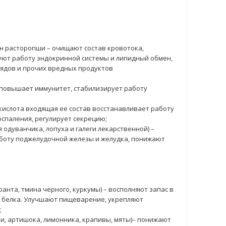
ян расторопши – очищают состав кровотока,
ют работу эндокринной системы и липидный обмен,
ядов и прочих вредных продуктов
, повышает иммунитет, стабилизирует работу
кислота входящая ее состав восстанавливает работу
оспаления, регулирует секрецию;
 одуванчика, лопуха и галеги лекарственной) –
боту поджелудочной железы и желудка, понижают
анта, тмина черного, куркумы) – восполняют запас в
 белка. Улучшают пищеварение, укрепляют
;
и, артишока, лимонника, крапивы, мяты)– понижают