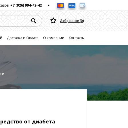
казов:
+7 (926) 994-42-42
Избранное (
0
)
ей
Доставка и Оплата
О компании
Контакты
ке
средство от диабета