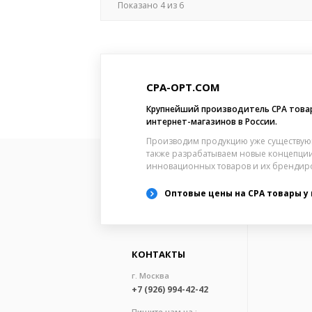
Показано
4
из
6
CPA-OPT.COM
Крупнейший производитель CPA това
интернет-магазинов в России.
Производим продукцию уже существую
также разрабатываем новые концепции
инновационных товаров и их брендир
Оптовые цены на CPA товары у
КОНТАКТЫ
г. Москва
+7 (926) 994-42-42
Пишите нам на :