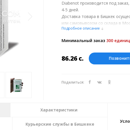
Diabenot производится под заказ
4-5 дней.
Доставка товара в Бишкек осуще
или самовывозом со склада в Мос
Подробное описание
обсуждении заказа с менеджером
Оплата производится в рублях. Ц
Минимальный заказ
300 единиц
курсу ЦБ РФ на 07.08.2026. Текущий
86.26
с.
Позвонит
Поделиться:
Характеристики
Усло
Курьерские службы в Бишкеке