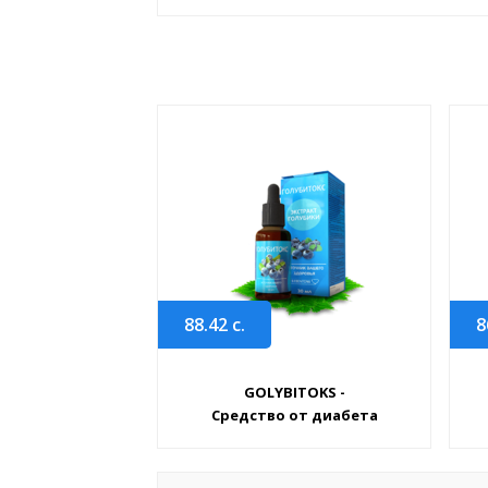
88.42
с.
8
GOLYBITOKS -
Средство от диабета