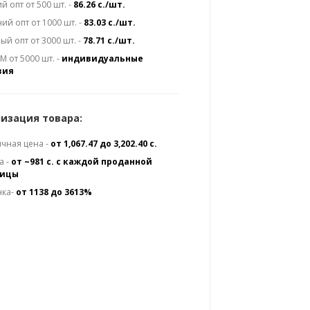
й опт от 500 шт. -
86.26 с./шт.
ий опт от 1000 шт. -
83.03 с./шт.
ый опт от 3000 шт. -
78.71 с./шт.
 от 5000 шт. -
индивидуальные
вия
изация товара:
чная цена -
от 1,067.47 до 3,202.40 с.
а -
от ~981 с. с каждой проданной
ницы
нка-
от 1138 до 3613%