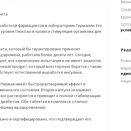
Мелки
Средн
бета
Крупн
ОПТОМ
работкой фармацевтов в лабораториях Германии. Его
усло
уровня глюкозы в крови и стимуляция организма для
та, который бы гарантировано приносил
Реал
 времени, работали более десяти лет. Сегодня,
ел, все клинические испытания и не имеет аналогов
Розни
енный продукт, который всесторонне борется с таким
Марж
бствует естественной выработке инсулина.
еди
Наце
к. Первая имеет быстрорастворимый эффект и
ического состояния. Вторая капсула оказывает
нно растворяется и приводит к полной стабилизации
 диабетом. Обе таблетки в комплексе отлично
рейшему выздоровлению.
вано и сертифицировано, что подтверждает его