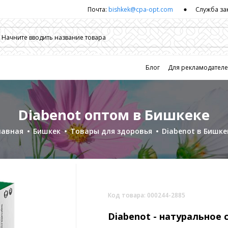
Почта:
bishkek@cpa-opt.com
Служба за
Блог
Для рекламодател
Diabenot оптом в Бишкеке
лавная
Бишкек
Товары для здоровья
Diabenot в Бишке
Код товара: 000244-2885
Diabenot -
натуральное 