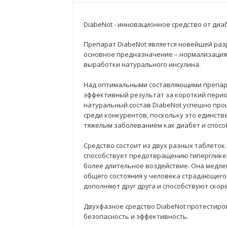
DiabeNot - инновационное средство от диа
Препарат DiabeNot является новейшей раз
основное предназначение – нормализация 
выработки натурального инсулина.
Над оптимальными составляющими препара
эффективный результат за короткий период
натуральный состав DiabeNot успешно прош
среди конкурентов, поскольку это единств
тяжелым заболеванием как диабет и спосо
Средство состоит из двух разных таблето
способствует предотвращению гипергликем
более длительное воздействие. Она медле
общего состояния у человека страдающего
дополняют друг друга и способствуют ско
Двухфазное средство DiabeNot протестиро
безопасность и эффективность.