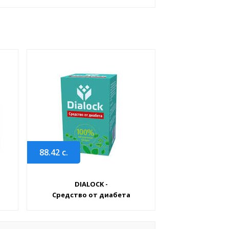
88.42
с.
DIALOCK -
Средство от диабета