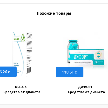
Похожие товары
6.26
с.
118.61
с.
DIALUX -
ДИФОРТ -
Средство от диабета
Средство от диабета