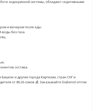
работе эндокринной системы, обладают седативными
тром и вечером после еды.
 воды без газа.
сяц.
ью.
онентов состава.
 Бишкек и другие города Киргизии, стран СНГ и
ителя от 86.26 сомов 💰. Заказывайте Diabenot оптом