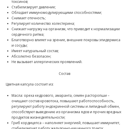
токсинов;
Стабилизирует давление;
Обладает иммуномодулирующими способностями;
Снимает отечность;
Регулирует количество холестерина;
Снижает нагрузку на организм, что приводит к нормализации
сердечного ритма;
Благотворно влияет на зрение, внешние покровы эпидермиса
и сосуды;
Имеет натуральный состав;
Абсолютно безопасен;
Не вызывает аллергических проявлений.
Состав
Цветная капсула состоит из:
Масла: ореха кедрового, амаранта, семян расторопши –
очищают состав кровотока, повышают работоспособность,
регулируют работу эндокринной системы и липидный обмен,
способствуют выведению из организма ядов и прочих вредных
продуктов жизнедеятельности;
Гриб кордицепса – наполняет энергией, повышает иммунитет,
стабилизирует работу желудочно-кишечного тракта;