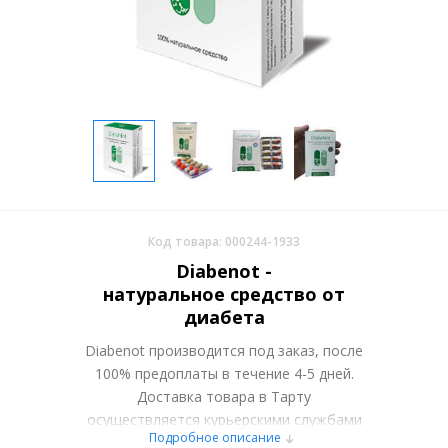
Код товара: 000244-1933
Diabenot -
натуральное средство от
диабета
Diabenot производится под заказ, после
100% предоплаты в течение 4-5 дней.
Доставка товара в Тарту
осуществляется курьерскими службами
Подробное описание
или самовывозом со склада в Москве.