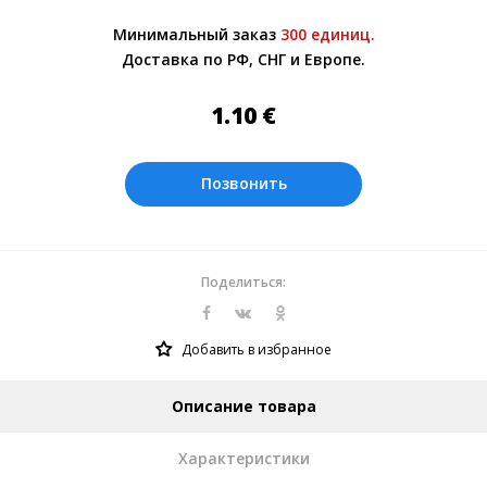
Более подробно при обсуждении заказа с
Минимальный заказ
300 единиц.
менеджером.
Доставка по РФ, СНГ и Европе.
Оплата производится в рублях. Цены на
сайте представлены по курсу ЦБ РФ на
1.10
€
08.08.2026. Текущий курс 10 руб.=
0.137508 €
Позвонить
Поделиться:
Добавить в избранное
Описание товара
Характеристики