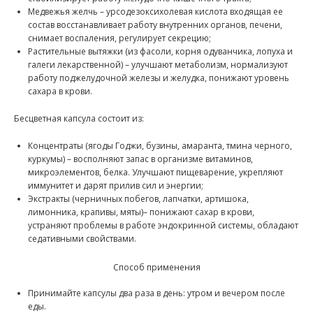
Медвежья желчь – урсодезоксихолевая кислота входящая ее
состав восстанавливает работу внутренних органов, печени,
снимает воспаления, регулирует секрецию;
Растительные вытяжки (из фасоли, корня одуванчика, лопуха и
галеги лекарственной) – улучшают метаболизм, нормализуют
работу поджелудочной железы и желудка, понижают уровень
сахара в крови.
Бесцветная капсула состоит из:
Концентраты (ягоды Годжи, бузины, амаранта, тмина черного,
куркумы) – восполняют запас в организме витаминов,
микроэлементов, белка. Улучшают пищеварение, укрепляют
иммунитет и дарят прилив сил и энергии;
Экстракты (черничных побегов, лапчатки, артишока,
лимонника, крапивы, мяты)– понижают сахар в крови,
устраняют проблемы в работе эндокринной системы, обладают
седативными свойствами.
Способ применения
Принимайте капсулы два раза в день: утром и вечером после
еды.