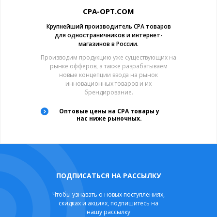
CPA-OPT.COM
Крупнейший производитель CPA товаров
для одностраничников и интернет-
магазинов в России.
Производим продукцию уже существующих на
рынке офферов, а также разрабатываем
новые концепции ввода на рынок
инновационных товаров и их
брендирование.
Оптовые цены на CPA товары у
нас ниже рыночных.
ПОДПИСАТЬСЯ НА РАССЫЛКУ
Чтобы узнавать о новых поступлениях,
скидках и акциях, подпишитесь на
нашу рассылку