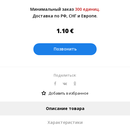
Более подробно при обсуждении заказа с
Минимальный заказ
300 единиц.
менеджером.
Доставка по РФ, СНГ и Европе.
Оплата производится в рублях. Цены на
сайте представлены по курсу ЦБ РФ на
1.10
€
07.08.2026. Текущий курс 10 руб.=
0.137508 €
Позвонить
Поделиться:
Добавить в избранное
Описание товара
Характеристики