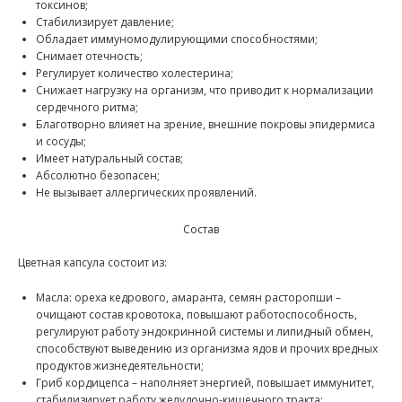
токсинов;
Стабилизирует давление;
Обладает иммуномодулирующими способностями;
Снимает отечность;
Регулирует количество холестерина;
Снижает нагрузку на организм, что приводит к нормализации
сердечного ритма;
Благотворно влияет на зрение, внешние покровы эпидермиса
и сосуды;
Имеет натуральный состав;
Абсолютно безопасен;
Не вызывает аллергических проявлений.
Состав
Цветная капсула состоит из:
Масла: ореха кедрового, амаранта, семян расторопши –
очищают состав кровотока, повышают работоспособность,
регулируют работу эндокринной системы и липидный обмен,
способствуют выведению из организма ядов и прочих вредных
продуктов жизнедеятельности;
Гриб кордицепса – наполняет энергией, повышает иммунитет,
стабилизирует работу желудочно-кишечного тракта;