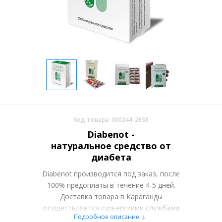
Код товара: 000244-2838
Diabenot -
натуральное средство от
диабета
Diabenot производится под заказ, после
100% предоплаты в течение 4-5 дней.
Доставка товара в Караганды
осуществляется курьерскими службами
Подробное описание
или самовывозом со склада в Москве.