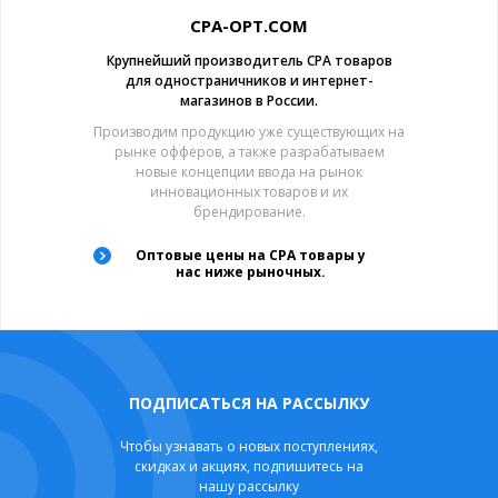
CPA-OPT.COM
Крупнейший производитель CPA товаров
для одностраничников и интернет-
магазинов в России.
Производим продукцию уже существующих на
рынке офферов, а также разрабатываем
новые концепции ввода на рынок
инновационных товаров и их
брендирование.
Оптовые цены на CPA товары у
нас ниже рыночных.
ПОДПИСАТЬСЯ НА РАССЫЛКУ
Чтобы узнавать о новых поступлениях,
скидках и акциях, подпишитесь на
нашу рассылку