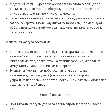
Медвежья желчь – урсодезоксихолевая кислота входящая ее
состав восстанавливает работу внутренних органов, печени,
снимает воспаления, регулирует секрецию;
Растительные вытяжки (из фасоли, корня одуванчика, лопуха и
галеги лекарственной) – улучшают метаболизм, нормализуют
работу поджелудочной железы и желудка, понижают уровень
сахара в крови.
Бесцветная капсула состоит из:
Концентраты (ягоды Годжи, бузины, амаранта, тмина черного,
куркумы) – восполняют запас в организме витаминов,
микроэлементов, белка. Улучшают пищеварение, укрепляют
иммунитет и дарят прилив сил и энергии;
Экстракты (черничных побегов, лапчатки, артишока,
лимонника, крапивы, мяты)– понижают сахар в крови,
устраняют проблемы в работе эндокринной системы, обладают
седативными свойствами.
Способ применения
Принимайте капсулы два раза в день: утром и вечером после
еды.