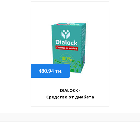
480.94
тн.
DIALOCK -
Средство от диабета