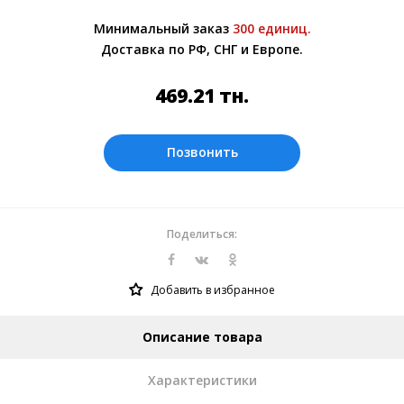
Более подробно при обсуждении заказа с
Минимальный заказ
300 единиц.
менеджером.
Доставка по РФ, СНГ и Европе.
Оплата производится в рублях. Цены на
сайте представлены по курсу ЦБ РФ на
469.21
тн.
06.08.2026. Текущий курс 10 руб.= 58.6517
тн.
Позвонить
Поделиться:
Добавить в избранное
Описание товара
Характеристики