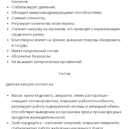
токсинов;
Стабилизирует давление;
Обладает иммуномодулирующими способностями;
Снимает отечность;
Регулирует количество холестерина;
Снижает нагрузку на организм, что приводит к нормализации
сердечного ритма;
Благотворно влияет на зрение, внешние покровы эпидермиса
и сосуды;
Имеет натуральный состав;
Абсолютно безопасен;
Не вызывает аллергических проявлений.
Состав
Цветная капсула состоит из:
Масла: ореха кедрового, амаранта, семян расторопши –
очищают состав кровотока, повышают работоспособность,
регулируют работу эндокринной системы и липидный обмен,
способствуют выведению из организма ядов и прочих вредных
продуктов жизнедеятельности;
Гриб кордицепса – наполняет энергией, повышает иммунитет,
стабилизирует работу желудочно-кишечного тракта;