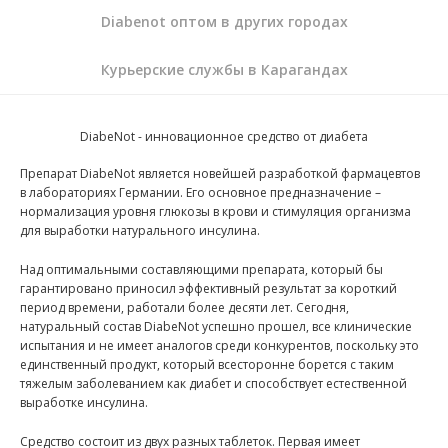
Diabenot оптом в других городах
Курьерские службы в Карагандах
DiabeNot - инновационное средство от диабета
Препарат DiabeNot является новейшей разработкой фармацевтов
в лабораториях Германии. Его основное предназначение –
нормализация уровня глюкозы в крови и стимуляция организма
для выработки натурального инсулина.
Над оптимальными составляющими препарата, который бы
гарантировано приносил эффективный результат за короткий
период времени, работали более десяти лет. Сегодня,
натуральный состав DiabeNot успешно прошел, все клинические
испытания и не имеет аналогов среди конкурентов, поскольку это
единственный продукт, который всесторонне борется с таким
тяжелым заболеванием как диабет и способствует естественной
выработке инсулина.
Средство состоит из двух разных таблеток. Первая имеет