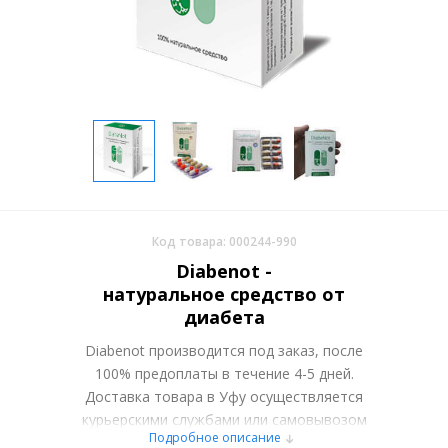
Код товара: 000244-990
Diabenot -
натуральное средство от
диабета
Diabenot производится под заказ, после
100% предоплаты в течение 4-5 дней.
Доставка товара в Уфу осуществляется
курьерскими службами или самовывозом
Подробное описание
со склада в Москве. Более подробно при