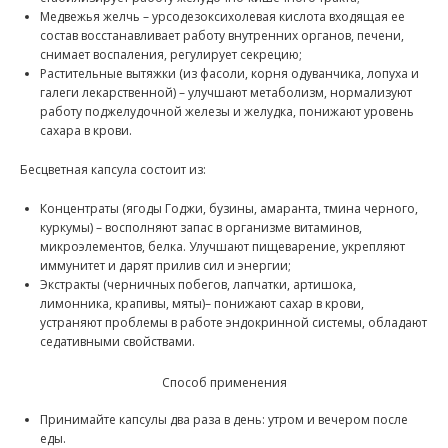
Медвежья желчь – урсодезоксихолевая кислота входящая ее
состав восстанавливает работу внутренних органов, печени,
снимает воспаления, регулирует секрецию;
Растительные вытяжки (из фасоли, корня одуванчика, лопуха и
галеги лекарственной) – улучшают метаболизм, нормализуют
работу поджелудочной железы и желудка, понижают уровень
сахара в крови.
Бесцветная капсула состоит из:
Концентраты (ягоды Годжи, бузины, амаранта, тмина черного,
куркумы) – восполняют запас в организме витаминов,
микроэлементов, белка. Улучшают пищеварение, укрепляют
иммунитет и дарят прилив сил и энергии;
Экстракты (черничных побегов, лапчатки, артишока,
лимонника, крапивы, мяты)– понижают сахар в крови,
устраняют проблемы в работе эндокринной системы, обладают
седативными свойствами.
Способ применения
Принимайте капсулы два раза в день: утром и вечером после
еды.