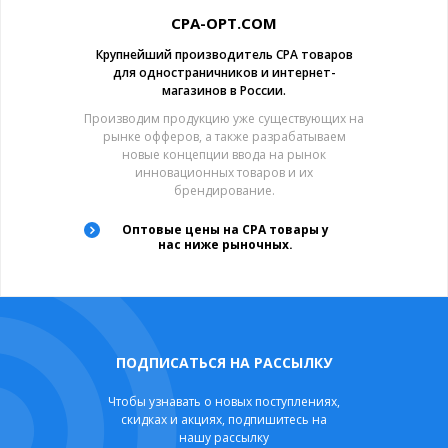
CPA-OPT.COM
Крупнейший производитель CPA товаров
для одностраничников и интернет-
магазинов в России.
Производим продукцию уже существующих на
рынке офферов, а также разрабатываем
новые концепции ввода на рынок
инновационных товаров и их
брендирование.
Оптовые цены на CPA товары у
нас ниже рыночных.
ПОДПИСАТЬСЯ НА РАССЫЛКУ
Чтобы узнавать о новых поступлениях,
скидках и акциях, подпишитесь на
нашу рассылку