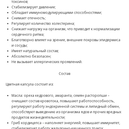
токсинов;
Стабилизирует давление;
Обладает иммуномодулирующими способностями;
Снимает отечность;
Регулирует количество холестерина;
Снижает нагрузку на организм, что приводит к нормализации
сердечного ритма;
Благотворно влияет на зрение, внешние покровы эпидермиса
и сосуды;
Имеет натуральный состав;
Абсолютно безопасен;
Не вызывает аллергических проявлений.
Состав
Цветная капсула состоит из:
Масла: ореха кедрового, амаранта, семян расторопши –
очищают состав кровотока, повышают работоспособность,
регулируют работу эндокринной системы и липидный обмен,
способствуют выведению из организма ядов и прочих вредных
продуктов жизнедеятельности;
Гриб кордицепса – наполняет энергией, повышает иммунитет,
стабилизирует работу желудочно-кишечного тракта;