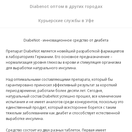
Diabenot оптом в других городах
Курьерские службы в Уфе
DiabeNot - инновационное средство от диабета
Препарат DiabeNot является новейшей разработкой фармацевтов
в лабораториях Германии. Его основное предназначение –
нормализация уровня глюкозы в крови и стимуляция организма
для выработки натурального инсулина.
Над оптимальными составляющими препарата, который бы
гарантировано приносил эффективный результат за короткий
период времени, работали более десяти лет. Сегодня,
натуральный состав DiabeNot успешно прошел, все клинические
испытания и не имеет аналогов среди конкурентов, поскольку это
единственный продукт, который всесторонне борется с таким
тяжелым заболеванием как диабет и способствует естественной
выработке инсулина.
Средство состоит из двух разных таблеток. Первая имеет