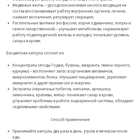
Медвежья желчь – урсодезоксихолевая кислота входящая ее
состав восстанавливает работу внутренних органов, печени,
снимает воспаления, регулирует секрецию;
Растительные вытяжки (из фасоли, корня одуванчика, лопуха и
галеги лекарственной) – улучшают метаболизм, нормализуют
работу поджелудочной железы и желудка, понижают уровень
сахара в крови.
Бесцветная капсула состоит из:
Концентраты (ягоды Годжи, бузины, амаранта, тмина черного,
куркумы) – восполняют запас в организме витаминов,
микроэлементов, белка. Улучшают пищеварение, укрепляют
иммунитет и дарят прилив сил и энергии;
Экстракты (черничных побегов, лапчатки, артишока,
лимонника, крапивы, мяты)– понижают сахар в крови,
устраняют проблемы в работе эндокринной системы, обладают
седативными свойствами.
Способ применения
Принимайте капсулы два раза в день: утром и вечером после
еды.