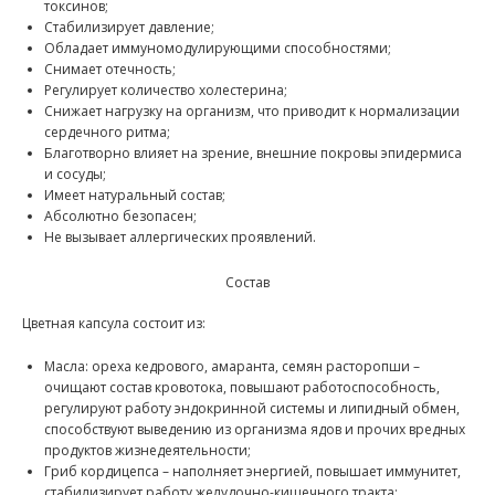
токсинов;
Стабилизирует давление;
Обладает иммуномодулирующими способностями;
Снимает отечность;
Регулирует количество холестерина;
Снижает нагрузку на организм, что приводит к нормализации
сердечного ритма;
Благотворно влияет на зрение, внешние покровы эпидермиса
и сосуды;
Имеет натуральный состав;
Абсолютно безопасен;
Не вызывает аллергических проявлений.
Состав
Цветная капсула состоит из:
Масла: ореха кедрового, амаранта, семян расторопши –
очищают состав кровотока, повышают работоспособность,
регулируют работу эндокринной системы и липидный обмен,
способствуют выведению из организма ядов и прочих вредных
продуктов жизнедеятельности;
Гриб кордицепса – наполняет энергией, повышает иммунитет,
стабилизирует работу желудочно-кишечного тракта;