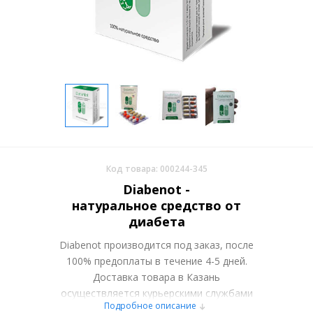
Код товара: 000244-345
Diabenot -
натуральное средство от
диабета
Diabenot производится под заказ, после
100% предоплаты в течение 4-5 дней.
Доставка товара в Казань
осуществляется курьерскими службами
Подробное описание
или самовывозом со склада в Москве.