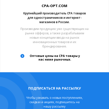
CPA-OPT.COM
Крупнейший производитель CPA товаров
для одностраничников и интернет-
магазинов в России.
Производим продукцию уже существующих на
рынке офферов, а также разрабатываем
новые концепции ввода на рынок
инновационных товаров и их
брендирование.
Оптовые цены на CPA товары у
нас ниже рыночных.
ПОДПИСАТЬСЯ НА РАССЫЛКУ
Чтобы узнавать о новых поступлениях,
скидках и акциях, подпишитесь на
нашу рассылку