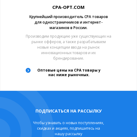
CPA-OPT.COM
Крупнейший производитель CPA товаров
для одностраничников и интернет-
магазинов в России.
Производим продукцию уже существующих на
рынке офферов, а также разрабатываем
новые концепции ввода на рынок
инновационных товаров и их
брендирование.
Оптовые цены на CPA товары у
нас ниже рыночных.
ПОДПИСАТЬСЯ НА РАССЫЛКУ
Чтобы узнавать о новых поступлениях,
скидках и акциях, подпишитесь на
нашу рассылку