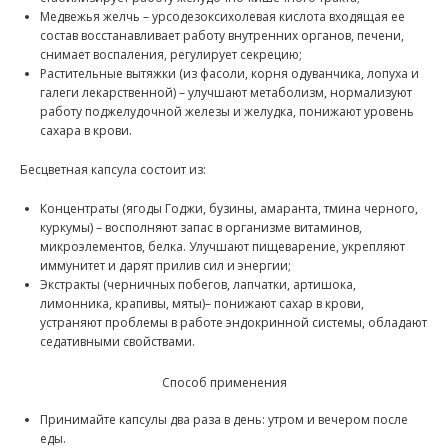
Медвежья желчь – урсодезоксихолевая кислота входящая ее
состав восстанавливает работу внутренних органов, печени,
снимает воспаления, регулирует секрецию;
Растительные вытяжки (из фасоли, корня одуванчика, лопуха и
галеги лекарственной) – улучшают метаболизм, нормализуют
работу поджелудочной железы и желудка, понижают уровень
сахара в крови.
Бесцветная капсула состоит из:
Концентраты (ягоды Годжи, бузины, амаранта, тмина черного,
куркумы) – восполняют запас в организме витаминов,
микроэлементов, белка. Улучшают пищеварение, укрепляют
иммунитет и дарят прилив сил и энергии;
Экстракты (черничных побегов, лапчатки, артишока,
лимонника, крапивы, мяты)– понижают сахар в крови,
устраняют проблемы в работе эндокринной системы, обладают
седативными свойствами.
Способ применения
Принимайте капсулы два раза в день: утром и вечером после
еды.