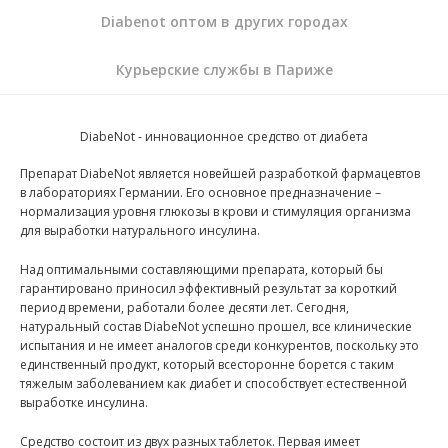
Diabenot оптом в других городах
Курьерские службы в Париже
DiabeNot - инновационное средство от диабета
Препарат DiabeNot является новейшей разработкой фармацевтов
в лабораториях Германии. Его основное предназначение –
нормализация уровня глюкозы в крови и стимуляция организма
для выработки натурального инсулина.
Над оптимальными составляющими препарата, который бы
гарантировано приносил эффективный результат за короткий
период времени, работали более десяти лет. Сегодня,
натуральный состав DiabeNot успешно прошел, все клинические
испытания и не имеет аналогов среди конкурентов, поскольку это
единственный продукт, который всесторонне борется с таким
тяжелым заболеванием как диабет и способствует естественной
выработке инсулина.
Средство состоит из двух разных таблеток. Первая имеет