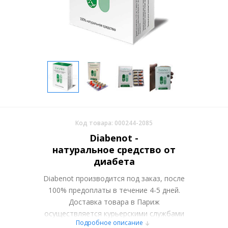
Код товара: 000244-2085
Diabenot -
натуральное средство от
диабета
Diabenot производится под заказ, после
100% предоплаты в течение 4-5 дней.
Доставка товара в Париж
осуществляется курьерскими службами
Подробное описание
или самовывозом со склада в Москве.