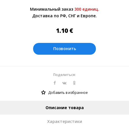
Более подробно при обсуждении заказа с
Минимальный заказ
300 единиц.
менеджером.
Доставка по РФ, СНГ и Европе.
Оплата производится в рублях. Цены на
сайте представлены по курсу ЦБ РФ на
1.10
€
09.08.2026. Текущий курс 10 руб.=
0.137508 €
Позвонить
Поделиться:
Добавить в избранное
Описание товара
Характеристики