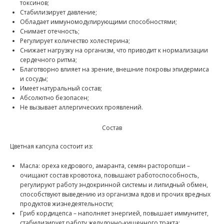
токсинов;
Стабилизирует давление;
Обладает иммуномодулирующими способностями;
Снимает отечность;
Регулирует количество холестерина;
Снижает нагрузку на организм, что приводит к нормализации
сердечного ритма;
Благотворно влияет на зрение, внешние покровы эпидермиса
и сосуды;
Имеет натуральный состав;
Абсолютно безопасен;
Не вызывает аллергических проявлений.
Состав
Цветная капсула состоит из:
Масла: ореха кедрового, амаранта, семян расторопши –
очищают состав кровотока, повышают работоспособность,
регулируют работу эндокринной системы и липидный обмен,
способствуют выведению из организма ядов и прочих вредных
продуктов жизнедеятельности;
Гриб кордицепса – наполняет энергией, повышает иммунитет,
стабилизирует работу желудочно-кишечного тракта;