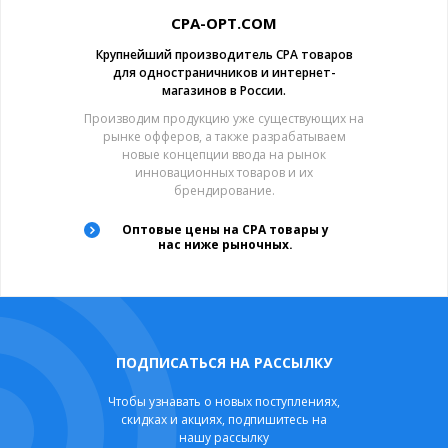
CPA-OPT.COM
Крупнейший производитель CPA товаров
для одностраничников и интернет-
магазинов в России.
Производим продукцию уже существующих на
рынке офферов, а также разрабатываем
новые концепции ввода на рынок
инновационных товаров и их
брендирование.
Оптовые цены на CPA товары у
нас ниже рыночных.
ПОДПИСАТЬСЯ НА РАССЫЛКУ
Чтобы узнавать о новых поступлениях,
скидках и акциях, подпишитесь на
нашу рассылку