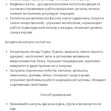
Медвежья желчь – урсодезоксихолевая кислота входящая ее
состав восстанавливает работу внутренних органов, печени,
снимает воспаления, регулирует секрецию;
Растительные вытяжки (из фасоли, корня одуванчика, лопуха и
галеги лекарственной) – улучшают метаболизм, нормализуют
работу поджелудочной железы и желудка, понижают уровень
сахара в крови.
Бесцветная капсула состоит из:
Концентраты (ягоды Годжи, бузины, амаранта, тмина черного,
куркумы) – восполняют запас в организме витаминов,
микроэлементов, белка. Улучшают пищеварение, укрепляют
иммунитет и дарят прилив сил и энергии;
Экстракты (черничных побегов, лапчатки, артишока,
лимонника, крапивы, мяты)– понижают сахар в крови,
устраняют проблемы в работе эндокринной системы, обладают
седативными свойствами.
Способ применения
Принимайте капсулы два раза в день: утром и вечером после
еды.