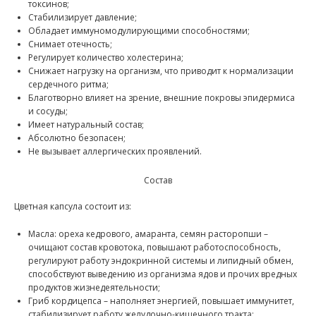
токсинов;
Стабилизирует давление;
Обладает иммуномодулирующими способностями;
Снимает отечность;
Регулирует количество холестерина;
Снижает нагрузку на организм, что приводит к нормализации
сердечного ритма;
Благотворно влияет на зрение, внешние покровы эпидермиса
и сосуды;
Имеет натуральный состав;
Абсолютно безопасен;
Не вызывает аллергических проявлений.
Состав
Цветная капсула состоит из:
Масла: ореха кедрового, амаранта, семян расторопши –
очищают состав кровотока, повышают работоспособность,
регулируют работу эндокринной системы и липидный обмен,
способствуют выведению из организма ядов и прочих вредных
продуктов жизнедеятельности;
Гриб кордицепса – наполняет энергией, повышает иммунитет,
стабилизирует работу желудочно-кишечного тракта;