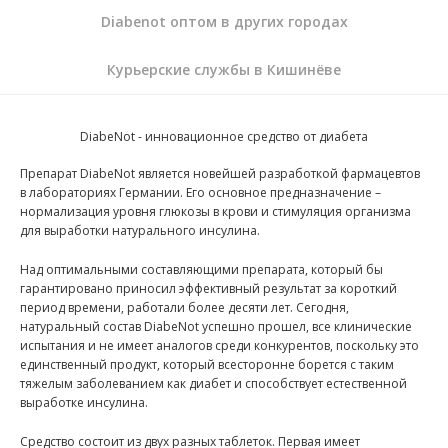
Diabenot оптом в других городах
Курьерские службы в Кишинёве
DiabeNot - инновационное средство от диабета
Препарат DiabeNot является новейшей разработкой фармацевтов
в лабораториях Германии. Его основное предназначение –
нормализация уровня глюкозы в крови и стимуляция организма
для выработки натурального инсулина.
Над оптимальными составляющими препарата, который бы
гарантировано приносил эффективный результат за короткий
период времени, работали более десяти лет. Сегодня,
натуральный состав DiabeNot успешно прошел, все клинические
испытания и не имеет аналогов среди конкурентов, поскольку это
единственный продукт, который всесторонне борется с таким
тяжелым заболеванием как диабет и способствует естественной
выработке инсулина.
Средство состоит из двух разных таблеток. Первая имеет