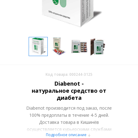
Код товара: 000244-3125
Diabenot -
натуральное средство от
диабета
Diabenot производится под заказ, после
100% предоплаты в течение 4-5 дней.
Доставка товара в Кишинёв
осуществляется курьерскими службами
Подробное описание
или самовывозом со склада в Москве.