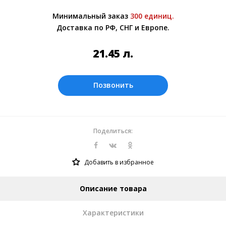
Более подробно при обсуждении заказа с
Минимальный заказ
300 единиц.
менеджером.
Доставка по РФ, СНГ и Европе.
Оплата производится в рублях. Цены на
сайте представлены по курсу ЦБ РФ на
21.45
л.
07.08.2026. Текущий курс 10 руб.= 2.68171
л.
Позвонить
Поделиться:
Добавить в избранное
Описание товара
Характеристики