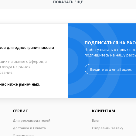
ПОКАЗАТЬ ЕЩЕ
ПОДПИСАТЬСЯ НА РА
ров для одностраничников и
Чтобы узнавать о новых пос
подпишитесь на нашу расс
щих на рынке офферов, а
 ввода на рынок
ование.
 нас ниже рыночных.
СЕРВИС
КЛИЕНТАМ
Для рекламодателей
Блог
Доставка и Оплата
Отправить заявку
О компании