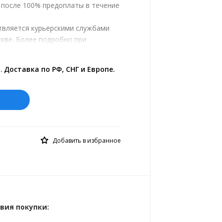
, после 100% предоплаты в течение
твляется курьерскими службами
кве. Более подробно при
.
ены на сайте представлены по
.
Доставка по РФ, СНГ и Европе.
й курс 10 руб.= 0.137508 €
Добавить в избранное
вия покупки: