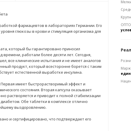
Мелки
Средн
бета
Крупн
ОПТОМ
работкой фармацевтов в лабораториях Германии. Его
усло
уровня глюкозы в крови и стимуляция организма для
та, который бы гарантировано приносил
Реал
 времени, работали более десяти лет. Сегодня,
ел, все клинические испытания и не имеет аналогов
Розни
енный продукт, который всесторонне борется с таким
Марж
бствует естественной выработке инсулина.
еди
Наце
к. Первая имеет быстрорастворимый эффект и
ического состояния. Вторая капсула оказывает
нно растворяется и приводит к полной стабилизации
 диабетом. Обе таблетки в комплексе отлично
рейшему выздоровлению.
вано и сертифицировано, что подтверждает его