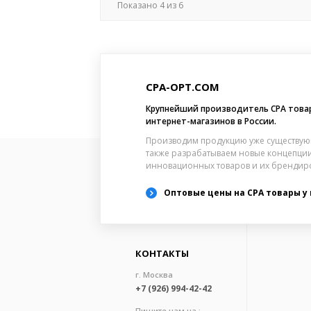
Показано
4
из
6
CPA-OPT.COM
Крупнейший производитель CPA това
интернет-магазинов в России.
Производим продукцию уже существую
также разрабатываем новые концепции
инновационных товаров и их брендир
Оптовые цены на CPA товары у
КОНТАКТЫ
г. Москва
+7 (926) 994-42-42
Пишите нам на :