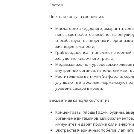
Состав
Цветная капсула состоит из:
Масла: ореха кедрового, амаранта, сем
повышают работоспособность, регулиру
способствуют выведению из организма 
жизнедеятельности;
Гриб кордицепса – наполняет энергией
желудочно-кишечного тракта;
Медвежья желчь – урсодезоксихолевая 
внутренних органов, печени, снимает в
Растительные вытяжки (из фасоли, корня
улучшают метаболизм, нормализуют ра
уровень сахара в крови.
Бесцветная капсула состоит из:
Концентраты (ягоды Годжи, бузины, амар
организме витаминов, микроэлементов,
иммунитет и дарят прилив сил и энергии
Экстракты (черничных побегов, лапчатк