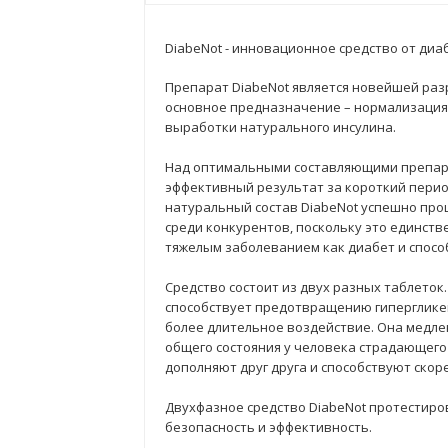
DiabeNot - инновационное средство от диа
Препарат DiabeNot является новейшей раз
основное предназначение – нормализация 
выработки натурального инсулина.
Над оптимальными составляющими препара
эффективный результат за короткий период
натуральный состав DiabeNot успешно прош
среди конкурентов, поскольку это единств
тяжелым заболеванием как диабет и спосо
Средство состоит из двух разных таблето
способствует предотвращению гипергликем
более длительное воздействие. Она медле
общего состояния у человека страдающего
дополняют друг друга и способствуют ско
Двухфазное средство DiabeNot протестиро
безопасность и эффективность.