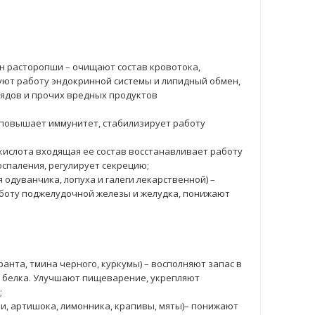
ян расторопши – очищают состав кровотока,
ют работу эндокринной системы и липидный обмен,
ядов и прочих вредных продуктов
, повышает иммунитет, стабилизирует работу
кислота входящая ее состав восстанавливает работу
оспаления, регулирует секрецию;
 одуванчика, лопуха и галеги лекарственной) –
боту поджелудочной железы и желудка, понижают
анта, тмина черного, куркумы) – восполняют запас в
 белка. Улучшают пищеварение, укрепляют
;
и, артишока, лимонника, крапивы, мяты)– понижают