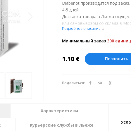
Diabenot производится под заказ
4-5 дней.
Доставка товара в Льежа осущес
или самовывозом со склада в Мос
Подробное описание
обсуждении заказа с менеджером
Оплата производится в рублях. Ц
Минимальный заказ
300 единиц
курсу ЦБ РФ на 06.08.2026. Текущи
1.10
€
Позвонить
Поделиться:
Характеристики
Усло
х
Курьерские службы в Льеже