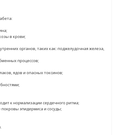
абета:
ина;
озы в крови;
тренних органов, таких как: поджелудочная железа,
бменных процессов;
аков, ядов и опасных токсинов;
бностями;
водит к нормализации сердечного ритма;
 покровы эпидермиса и сосуды;
.