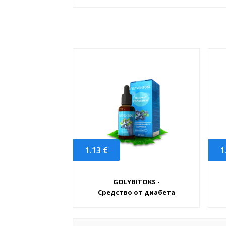
1.13
€
1
GOLYBITOKS -
Средство от диабета