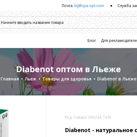
Почта:
lej@cpa-opt.com
Служба за
Блог
Для рекламодател
Diabenot оптом в Льеже
Главная
Льеж
Товары для здоровья
Diabenot в Льеже
Код товара: 000244-1476
Diabenot -
натуральное 