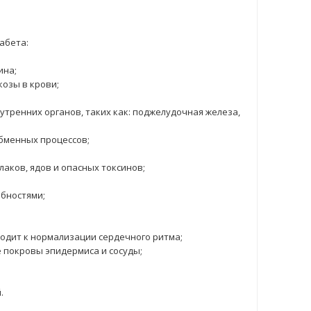
абета:
ина;
озы в крови;
тренних органов, таких как: поджелудочная железа,
бменных процессов;
аков, ядов и опасных токсинов;
бностями;
водит к нормализации сердечного ритма;
 покровы эпидермиса и сосуды;
.