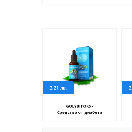
2.21
лв.
2
GOLYBITOKS -
Средство от диабета