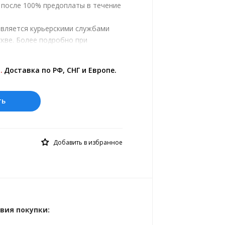
, после 100% предоплаты в течение
твляется курьерскими службами
кве. Более подробно при
.
ены на сайте представлены по
.
Доставка по РФ, СНГ и Европе.
 курс 10 руб.= 0.269175 лв.
ть
Добавить в избранное
вия покупки: