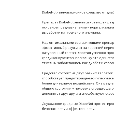
DiabeNot - инновационное средство от диа
Препарат DiabeNot является новейшей раз
основное предназначение – нормализация 
выработки натурального инсулина.
Над оптимальными составляющими препара
эффективный результат за короткий период
натуральный состав DiabeNot успешно прош
среди конкурентов, поскольку это единств
тяжелым заболеванием как диабет и спосо
Средство состоит из двух разных таблето
способствует предотвращению гипергликем
более длительное воздействие. Она медле
общего состояния у человека страдающего
дополняют друг друга и способствуют ско
Двухфазное средство DiabeNot протестиро
безопасность и эффективность.