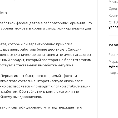
Мелки
Средн
бета
Крупн
ОПТОМ
работкой фармацевтов в лабораториях Германии. Его
усло
уровня глюкозы в крови и стимуляция организма для
та, который бы гарантировано приносил
Реал
 времени, работали более десяти лет. Сегодня,
ел, все клинические испытания и не имеет аналогов
Розни
енный продукт, который всесторонне борется с таким
Марж
бствует естественной выработке инсулина.
еди
Наце
к. Первая имеет быстрорастворимый эффект и
ического состояния. Вторая капсула оказывает
нно растворяется и приводит к полной стабилизации
 диабетом. Обе таблетки в комплексе отлично
рейшему выздоровлению.
вано и сертифицировано, что подтверждает его