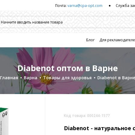
Почта:
varna@cpa-opt.com
Служба за
Блог
Для рекламодател
Diabenot оптом в Варне
Главная
Варна
Товары для здоровья
Diabenot в Варн
Код товара: 000244-1577
Diabenot -
натуральное 