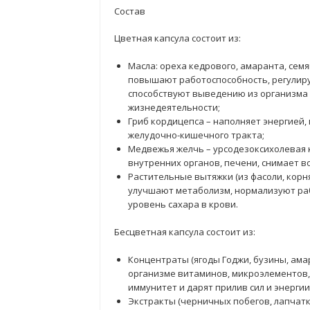
Состав
Цветная капсула состоит из:
Масла: ореха кедрового, амаранта, сем
повышают работоспособность, регулиру
способствуют выведению из организма 
жизнедеятельности;
Гриб кордицепса – наполняет энергией
желудочно-кишечного тракта;
Медвежья желчь – урсодезоксихолевая 
внутренних органов, печени, снимает в
Растительные вытяжки (из фасоли, корня
улучшают метаболизм, нормализуют ра
уровень сахара в крови.
Бесцветная капсула состоит из:
Концентраты (ягоды Годжи, бузины, амар
организме витаминов, микроэлементов,
иммунитет и дарят прилив сил и энергии
Экстракты (черничных побегов, лапчатк