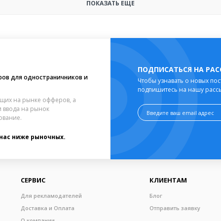
ПОКАЗАТЬ ЕЩЕ
ПОДПИСАТЬСЯ НА РА
ров для одностраничников и
Чтобы узнавать о новых пос
подпишитесь на нашу расс
щих на рынке офферов, а
 ввода на рынок
ование.
 нас ниже рыночных.
СЕРВИС
КЛИЕНТАМ
Для рекламодателей
Блог
Доставка и Оплата
Отправить заявку
О компании