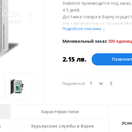
Diabenot производится под заказ
4-5 дней.
Доставка товара в Варну осущес
или самовывозом со склада в Мос
Подробное описание
обсуждении заказа с менеджером
Оплата производится в рублях. Ц
Минимальный заказ
300 единиц
курсу ЦБ РФ на 06.08.2026. Текущий
2.15
лв.
Позвони
Поделиться:
Характеристики
Усло
х
Курьерские службы в Варне