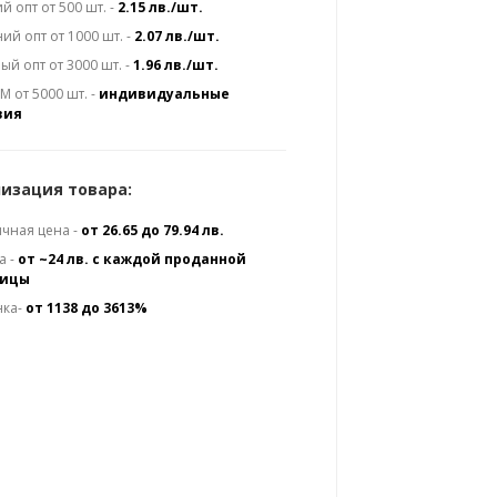
й опт от 500 шт. -
2.15 лв./шт.
ий опт от 1000 шт. -
2.07 лв./шт.
ый опт от 3000 шт. -
1.96 лв./шт.
 от 5000 шт. -
индивидуальные
вия
изация товара:
чная цена -
от 26.65 до 79.94 лв.
а -
от ~24 лв. с каждой проданной
ницы
нка-
от 1138 до 3613%