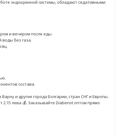
работе эндокринной системы, обладают седативными
тром и вечером после еды.
 воды без газа.
сяц.
ью.
онентов состава.
 Варну и другие города Болгарии, стран СНГ и Европы.
 2.15 лева 💰. Заказывайте Diabenot оптом прямо