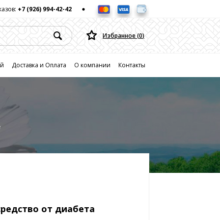
казов:
+7 (926) 994-42-42
Избранное (
0
)
ей
Доставка и Оплата
О компании
Контакты
е
средство от диабета