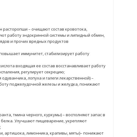
ян расторопши – очищают состав кровотока,
ют работу эндокринной системы и липидный обмен,
ядов и прочих вредных продуктов
, повышает иммунитет, стабилизирует работу
кислота входящая ее состав восстанавливает работу
оспаления, регулирует секрецию;
 одуванчика, лопуха и галеги лекарственной) –
боту поджелудочной железы и желудка, понижают
анта, тмина черного, куркумы) – восполняют запас в
 белка. Улучшают пищеварение, укрепляют
;
и, артишока, лимонника, крапивы, мяты)– понижают