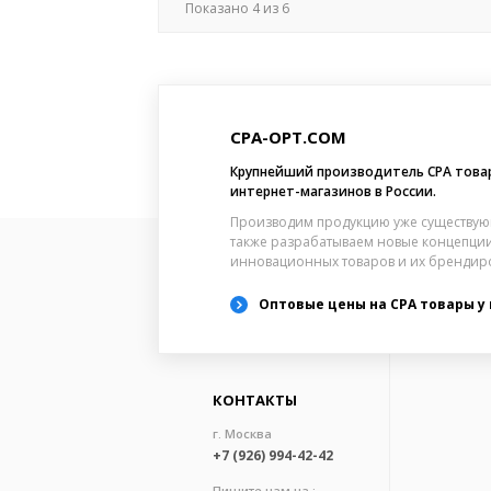
Показано
4
из
6
CPA-OPT.COM
Крупнейший производитель CPA това
интернет-магазинов в России.
Производим продукцию уже существую
также разрабатываем новые концепции
инновационных товаров и их брендир
Оптовые цены на CPA товары у
КОНТАКТЫ
г. Москва
+7 (926) 994-42-42
Пишите нам на :