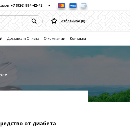
казов:
+7 (926) 994-42-42
Избранное (
0
)
ей
Доставка и Оплата
О компании
Контакты
оле
средство от диабета