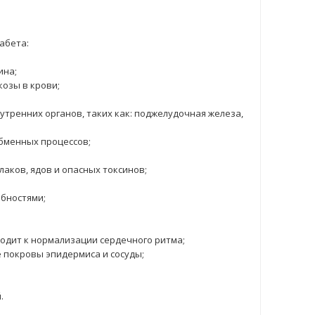
абета:
ина;
озы в крови;
тренних органов, таких как: поджелудочная железа,
бменных процессов;
аков, ядов и опасных токсинов;
бностями;
водит к нормализации сердечного ритма;
 покровы эпидермиса и сосуды;
.