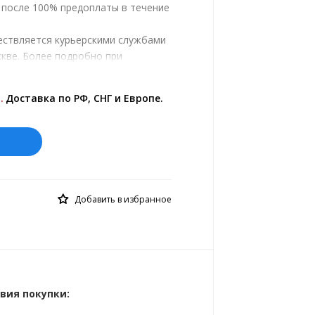
, после 100% предоплаты в течение
ествляется курьерскими службами
кве. Более подробно при
.
ены на сайте представлены по
.
Доставка по РФ, СНГ и Европе.
й курс 10 руб.= 0.137508 €
Добавить в избранное
вия покупки: