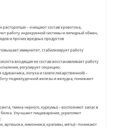
ян расторопши – очищают состав кровотока,
ют работу эндокринной системы и липидный обмен,
ядов и прочих вредных продуктов
, повышает иммунитет, стабилизирует работу
кислота входящая ее состав восстанавливает работу
оспаления, регулирует секрецию;
 одуванчика, лопуха и галеги лекарственной) –
боту поджелудочной железы и желудка, понижают
анта, тмина черного, куркумы) – восполняют запас в
 белка. Улучшают пищеварение, укрепляют
;
и, артишока, лимонника, крапивы, мяты)– понижают