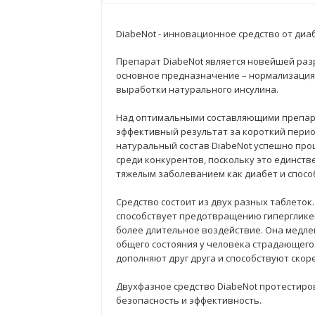
DiabeNot - инновационное средство от диа
Препарат DiabeNot является новейшей раз
основное предназначение – нормализация 
выработки натурального инсулина.
Над оптимальными составляющими препара
эффективный результат за короткий период
натуральный состав DiabeNot успешно прош
среди конкурентов, поскольку это единств
тяжелым заболеванием как диабет и спосо
Средство состоит из двух разных таблето
способствует предотвращению гипергликем
более длительное воздействие. Она медле
общего состояния у человека страдающего
дополняют друг друга и способствуют ско
Двухфазное средство DiabeNot протестиро
безопасность и эффективность.