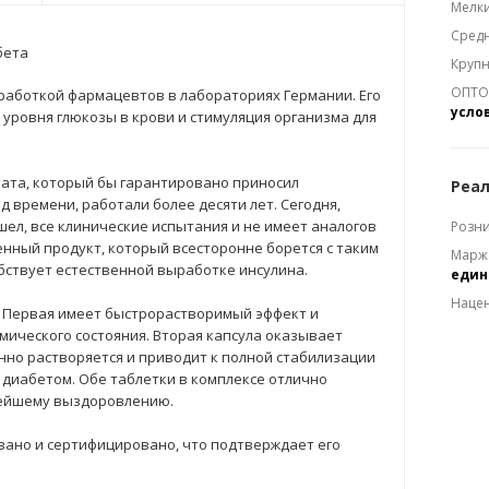
Мелки
Средн
бета
Крупн
ОПТОМ
работкой фармацевтов в лабораториях Германии. Его
усло
уровня глюкозы в крови и стимуляция организма для
та, который бы гарантировано приносил
Реал
 времени, работали более десяти лет. Сегодня,
ел, все клинические испытания и не имеет аналогов
Розни
енный продукт, который всесторонне борется с таким
Марж
бствует естественной выработке инсулина.
еди
Наце
к. Первая имеет быстрорастворимый эффект и
ического состояния. Вторая капсула оказывает
нно растворяется и приводит к полной стабилизации
 диабетом. Обе таблетки в комплексе отлично
рейшему выздоровлению.
вано и сертифицировано, что подтверждает его