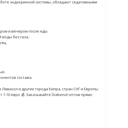
работе эндокринной системы, обладают седативными
тром и вечером после еды.
 воды без газа.
сяц.
ью.
онентов состава.
 Лимасол и другие города Кипра, стран СНГ и Европы.
 1.10 евро 💰. Заказывайте Diabenot оптом прямо