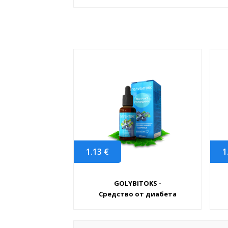
1.13
€
1
GOLYBITOKS -
Средство от диабета