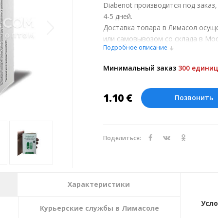
Diabenot производится под заказ
4-5 дней.
Доставка товара в Лимасол осущ
или самовывозом со склада в Мос
Подробное описание
обсуждении заказа с менеджером
Оплата производится в рублях. Ц
Минимальный заказ
300 единиц
курсу ЦБ РФ на 08.08.2026. Текущи
1.10
€
Позвонить
Поделиться:
Характеристики
Усло
Курьерские службы в Лимасоле