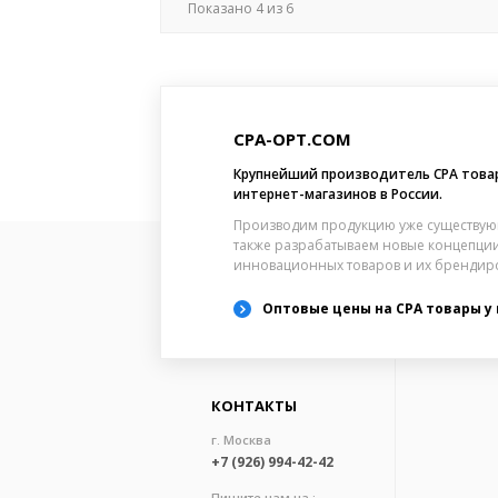
Показано
4
из
6
CPA-OPT.COM
Крупнейший производитель CPA това
интернет-магазинов в России.
Производим продукцию уже существую
также разрабатываем новые концепции
инновационных товаров и их брендир
Оптовые цены на CPA товары у
КОНТАКТЫ
г. Москва
+7 (926) 994-42-42
Пишите нам на :