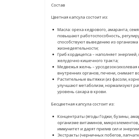
Состав
Цветная капсула состоит из:
Масла: ореха кедрового, амаранта, сем
повышают работоспособность, регулиру
способствуют выведению из организма 
жизнедеятельности;
Гриб кордицепса – наполняет энергией
желудочно-кишечного тракта;
Медвежья желчь – урсодезоксихолевая 
внутренних органов, печени, снимает в
Растительные вытяжки (из фасоли, корня
улучшают метаболизм, нормализуют ра
уровень сахара в крови.
Бесцветная капсула состоит из:
Концентраты (ягоды Годжи, бузины, амар
организме витаминов, микроэлементов,
иммунитет и дарят прилив сил и энергии
Экстракты (черничных побегов, лапчатк