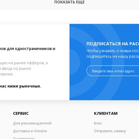
ПОКАЗАТЬ ЕЩЕ
ПОДПИСАТЬСЯ НА РА
ров для одностраничников и
Чтобы узнавать о новых пос
подпишитесь на нашу расс
щих на рынке офферов, а
 ввода на рынок
ование.
 нас ниже рыночных.
СЕРВИС
КЛИЕНТАМ
Для рекламодателей
Блог
Доставка и Оплата
Отправить заявку
О компании