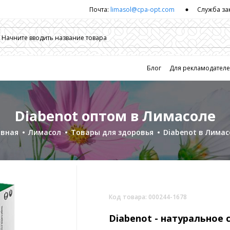
Почта:
limasol@cpa-opt.com
Служба за
Блог
Для рекламодател
Diabenot оптом в Лимасоле
авная
Лимасол
Товары для здоровья
Diabenot в Лимас
Код товара: 000244-1678
Diabenot -
натуральное 