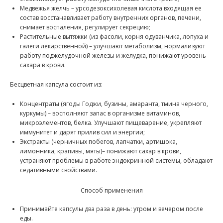
Медвежья желчь – урсодезоксихолевая кислота входящая ее
состав восстанавливает работу внутренних органов, печени,
снимает воспаления, регулирует секрецию;
Растительные вытяжки (из фасоли, корня одуванчика, лопуха и
галеги лекарственной) – улучшают метаболизм, нормализуют
работу поджелудочной железы и желудка, понижают уровень
сахара в крови.
Бесцветная капсула состоит из:
Концентраты (ягоды Годжи, бузины, амаранта, тмина черного,
куркумы) – восполняют запас в организме витаминов,
микроэлементов, белка. Улучшают пищеварение, укрепляют
иммунитет и дарят прилив сил и энергии;
Экстракты (черничных побегов, лапчатки, артишока,
лимонника, крапивы, мяты)– понижают сахар в крови,
устраняют проблемы в работе эндокринной системы, обладают
седативными свойствами.
Способ применения
Принимайте капсулы два раза в день: утром и вечером после
еды.