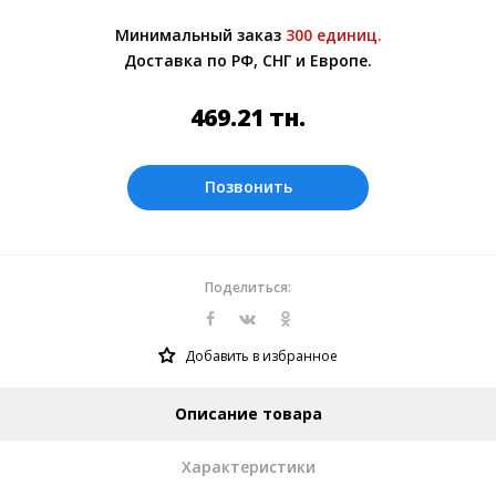
Более подробно при обсуждении заказа с
Минимальный заказ
300 единиц.
менеджером.
Доставка по РФ, СНГ и Европе.
Оплата производится в рублях. Цены на
сайте представлены по курсу ЦБ РФ на
469.21
тн.
06.08.2026. Текущий курс 10 руб.= 58.6517
тн.
Позвонить
Поделиться:
Добавить в избранное
Описание товара
Характеристики