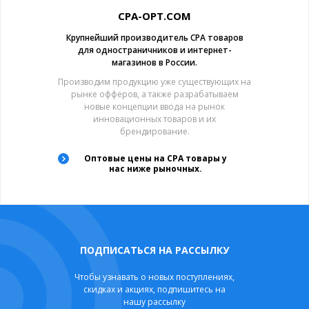
CPA-OPT.COM
Крупнейший производитель CPA товаров
для одностраничников и интернет-
магазинов в России.
Производим продукцию уже существующих на
рынке офферов, а также разрабатываем
новые концепции ввода на рынок
инновационных товаров и их
брендирование.
Оптовые цены на CPA товары у
нас ниже рыночных.
ПОДПИСАТЬСЯ НА РАССЫЛКУ
Чтобы узнавать о новых поступлениях,
скидках и акциях, подпишитесь на
нашу рассылку