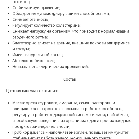
токсинов;
Стабилизирует давление;
Обладает иммуномодулирующими способностями;
Снимает отечность;
Регулирует количество холестерина;
Снижает нагрузку на организм, что приводит к нормализации
сердечного ритма;
Благотворно влияет на зрение, внешние покровы эпидермиса
и сосуды;
Имеет натуральный состав;
Абсолютно безопасен;
Не вызывает аллергических проявлений.
Состав
Цветная капсула состоит из:
Масла: ореха кедрового, амаранта, семян расторопши –
очищают состав кровотока, повышают работоспособность,
регулируют работу эндокринной системы и липидный обмен,
способствуют выведению из организма ядов и прочих вредных
продуктов жизнедеятельности;
Гриб кордицепса – наполняет энергией, повышает иммунитет,
стабилизирует работу желудочно-кишечного тракта;