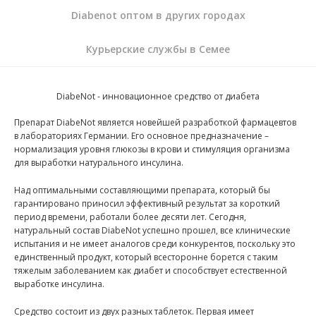
Diabenot оптом в других городах
Курьерские службы в Семее
DiabeNot - инновационное средство от диабета
Препарат DiabeNot является новейшей разработкой фармацевтов
в лабораториях Германии. Его основное предназначение –
нормализация уровня глюкозы в крови и стимуляция организма
для выработки натурального инсулина.
Над оптимальными составляющими препарата, который бы
гарантировано приносил эффективный результат за короткий
период времени, работали более десяти лет. Сегодня,
натуральный состав DiabeNot успешно прошел, все клинические
испытания и не имеет аналогов среди конкурентов, поскольку это
единственный продукт, который всесторонне борется с таким
тяжелым заболеванием как диабет и способствует естественной
выработке инсулина.
Средство состоит из двух разных таблеток. Первая имеет