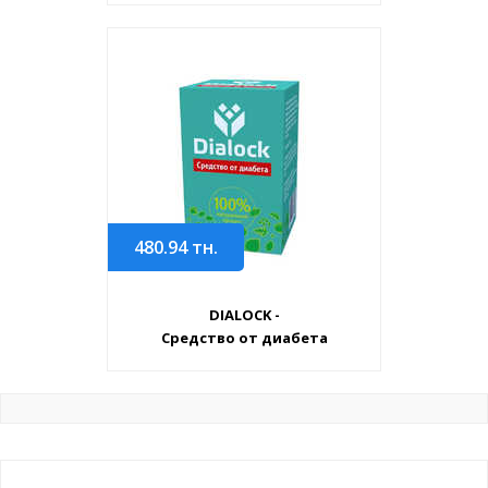
480.94
тн.
DIALOCK -
Средство от диабета