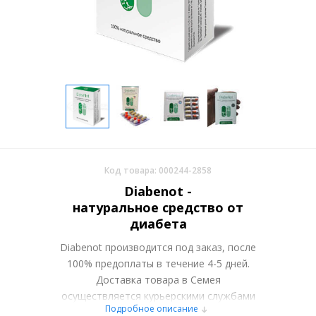
Код товара: 000244-2858
Diabenot -
натуральное средство от
диабета
Diabenot производится под заказ, после
100% предоплаты в течение 4-5 дней.
Доставка товара в Семея
осуществляется курьерскими службами
Подробное описание
или самовывозом со склада в Москве.