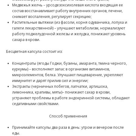
Медвежья желчь – урсодезоксихолевая кислота входящая ее
состав восстанавливает работу внутренних органов, печени,
снимает воспаления, регулирует секрецию;
Растительные вытяжки (из фасоли, корня одуванчика, лопуха и
галеги лекарственной) – улучшают метаболизм, нормализуют
работу поджелудочной железы и желудка, понижают уровень
сахара в крови.
Бесцветная капсула состоит из:
Концентраты (ягоды Годжи, бузины, амаранта, тмина черного,
куркумы) – восполняют запас в организме витаминов,
микроэлементов, белка. Улучшают пищеварение, укрепляют
иммунитет и дарят прилив сил и энергии;
Экстракты (черничных побегов, лапчатки, артишока,
лимонника, крапивы, мяты)– понижают сахар в крови,
устраняют проблемы в работе эндокринной системы, обладают
седативными свойствами.
Способ применения
Принимайте капсулы два раза в день: утром и вечером после
еды.