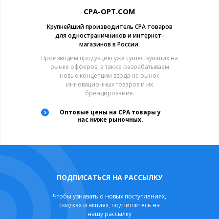
CPA-OPT.COM
Крупнейший производитель CPA товаров
для одностраничников и интернет-
магазинов в России.
Производим продукцию уже существующих на
рынке офферов, а также разрабатываем
новые концепции ввода на рынок
инновационных товаров и их
брендирование.
Оптовые цены на CPA товары у
нас ниже рыночных.
ПОДПИСАТЬСЯ НА РАССЫЛКУ
Чтобы узнавать о новых поступлениях,
скидках и акциях, подпишитесь на
нашу рассылку