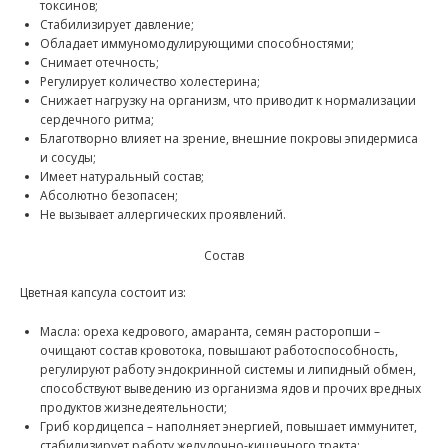
токсинов;
Стабилизирует давление;
Обладает иммуномодулирующими способностями;
Снимает отечность;
Регулирует количество холестерина;
Снижает нагрузку на организм, что приводит к нормализации
сердечного ритма;
Благотворно влияет на зрение, внешние покровы эпидермиса
и сосуды;
Имеет натуральный состав;
Абсолютно безопасен;
Не вызывает аллергических проявлений.
Состав
Цветная капсула состоит из:
Масла: ореха кедрового, амаранта, семян расторопши –
очищают состав кровотока, повышают работоспособность,
регулируют работу эндокринной системы и липидный обмен,
способствуют выведению из организма ядов и прочих вредных
продуктов жизнедеятельности;
Гриб кордицепса – наполняет энергией, повышает иммунитет,
стабилизирует работу желудочно-кишечного тракта;