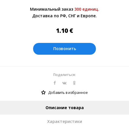
Более подробно при обсуждении заказа с
Минимальный заказ
300 единиц.
менеджером.
Доставка по РФ, СНГ и Европе.
Оплата производится в рублях. Цены на
сайте представлены по курсу ЦБ РФ на
1.10
€
08.08.2026. Текущий курс 10 руб.=
0.137508 €
Позвонить
Поделиться:
Добавить в избранное
Описание товара
Характеристики