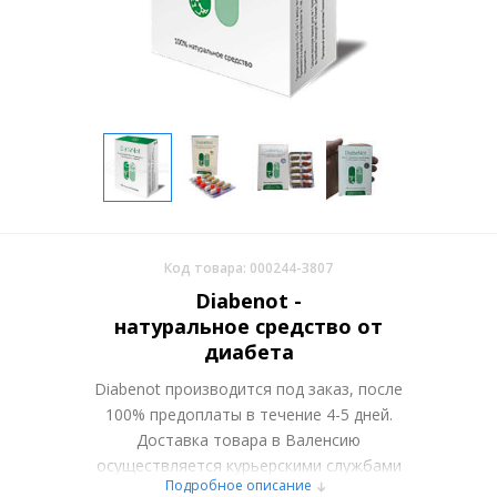
Код товара: 000244-3807
Diabenot -
натуральное средство от
диабета
Diabenot производится под заказ, после
100% предоплаты в течение 4-5 дней.
Доставка товара в Валенсию
осуществляется курьерскими службами
Подробное описание
или самовывозом со склада в Москве.