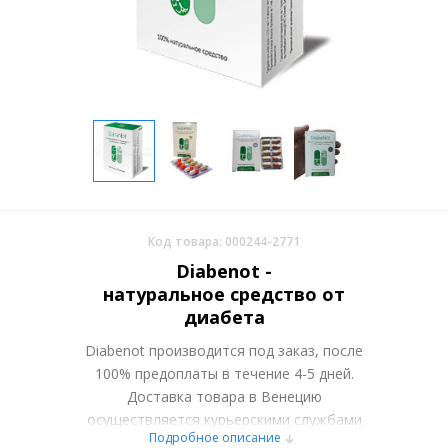
Код товара: 000244-2771
Diabenot -
натуральное средство от
диабета
Diabenot производится под заказ, после
100% предоплаты в течение 4-5 дней.
Доставка товара в Венецию
осуществляется курьерскими службами
Подробное описание
или самовывозом со склада в Москве.