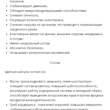
токсинов;
Стабилизирует давление;
Обладает иммуномодулирующими способностями;
Снимает отечность;
Регулирует количество холестерина;
Снижает нагрузку на организм, что приводит к нормализации
сердечного ритма;
Благотворно влияет на зрение, внешние покровы эпидермиса
и сосуды;
Имеет натуральный состав;
Абсолютно безопасен;
Не вызывает аллергических проявлений.
Состав
Цветная капсула состоит из:
Масла: ореха кедрового, амаранта, семян расторопши –
очищают состав кровотока, повышают работоспособность,
регулируют работу эндокринной системы и липидный обмен,
способствуют выведению из организма ядов и прочих вредных
продуктов жизнедеятельности;
Гриб кордицепса – наполняет энергией, повышает иммунитет,
стабилизирует работу желудочно-кишечного тракта;