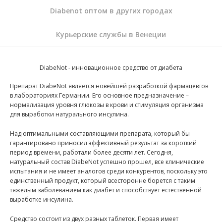
Diabenot оптом в других городах
Курьерские службы в Венеции
DiabeNot - инновационное средство от диабета
Препарат DiabeNot является новейшей разработкой фармацевтов
в лабораториях Германии. Его основное предназначение –
нормализация уровня глюкозы в крови и стимуляция организма
для выработки натурального инсулина.
Над оптимальными составляющими препарата, который бы
гарантировано приносил эффективный результат за короткий
период времени, работали более десяти лет. Сегодня,
натуральный состав DiabeNot успешно прошел, все клинические
испытания и не имеет аналогов среди конкурентов, поскольку это
единственный продукт, который всесторонне борется с таким
тяжелым заболеванием как диабет и способствует естественной
выработке инсулина.
Средство состоит из двух разных таблеток. Первая имеет