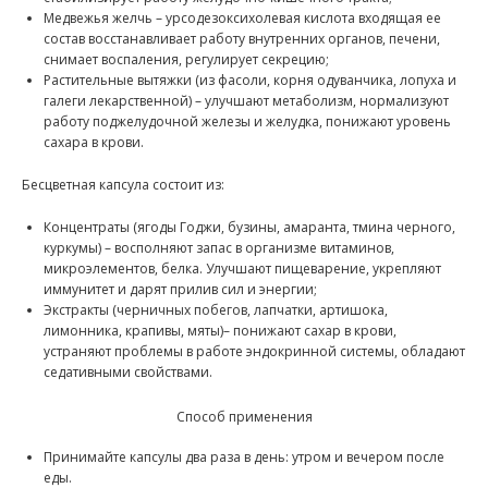
Медвежья желчь – урсодезоксихолевая кислота входящая ее
состав восстанавливает работу внутренних органов, печени,
снимает воспаления, регулирует секрецию;
Растительные вытяжки (из фасоли, корня одуванчика, лопуха и
галеги лекарственной) – улучшают метаболизм, нормализуют
работу поджелудочной железы и желудка, понижают уровень
сахара в крови.
Бесцветная капсула состоит из:
Концентраты (ягоды Годжи, бузины, амаранта, тмина черного,
куркумы) – восполняют запас в организме витаминов,
микроэлементов, белка. Улучшают пищеварение, укрепляют
иммунитет и дарят прилив сил и энергии;
Экстракты (черничных побегов, лапчатки, артишока,
лимонника, крапивы, мяты)– понижают сахар в крови,
устраняют проблемы в работе эндокринной системы, обладают
седативными свойствами.
Способ применения
Принимайте капсулы два раза в день: утром и вечером после
еды.