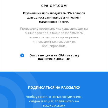
CPA-OPT.COM
Крупнейший производитель CPA товаров
для одностраничников и интернет-
магазинов в России.
Производим продукцию уже существующих на
рынке офферов, а также разрабатываем
новые концепции ввода на рынок
инновационных товаров и их
брендирование.
Оптовые цены на CPA товары у
нас ниже рыночных.
ПОДПИСАТЬСЯ НА РАССЫЛКУ
Чтобы узнавать о новых поступлениях,
скидках и акциях, подпишитесь на
нашу рассылку