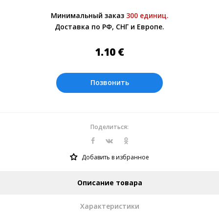
Более подробно при обсуждении заказа с
Минимальный заказ
300 единиц.
менеджером.
Доставка по РФ, СНГ и Европе.
Оплата производится в рублях. Цены на
сайте представлены по курсу ЦБ РФ на
1.10
€
06.08.2026. Текущий курс 10 руб.=
0.137508 €
Позвонить
Поделиться:
Добавить в избранное
Описание товара
Характеристики