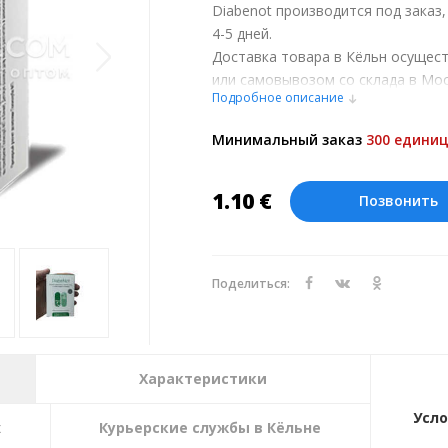
Diabenot производится под заказ
4-5 дней.
Доставка товара в Кёльн осущес
или самовывозом со склада в Мос
Подробное описание
обсуждении заказа с менеджером
Оплата производится в рублях. Ц
Минимальный заказ
300 единиц
курсу ЦБ РФ на 07.08.2026. Текущи
1.10
€
Позвонить
Поделиться:
Характеристики
Усло
х
Курьерские службы в Кёльне