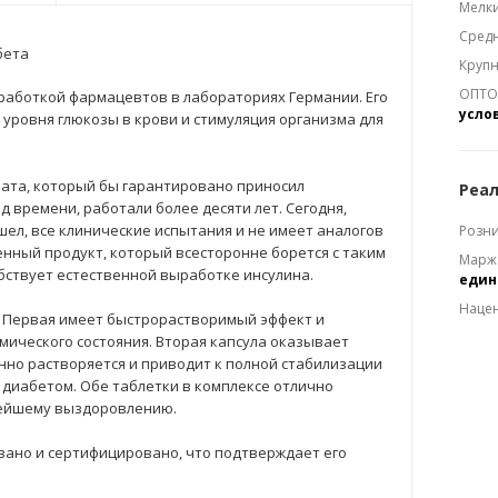
Мелки
Средн
бета
Крупн
ОПТОМ
работкой фармацевтов в лабораториях Германии. Его
усло
уровня глюкозы в крови и стимуляция организма для
та, который бы гарантировано приносил
Реал
 времени, работали более десяти лет. Сегодня,
ел, все клинические испытания и не имеет аналогов
Розни
енный продукт, который всесторонне борется с таким
Марж
бствует естественной выработке инсулина.
еди
Наце
к. Первая имеет быстрорастворимый эффект и
ического состояния. Вторая капсула оказывает
нно растворяется и приводит к полной стабилизации
 диабетом. Обе таблетки в комплексе отлично
рейшему выздоровлению.
вано и сертифицировано, что подтверждает его