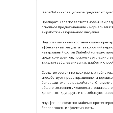
DiabeNot - инновационное средство от диа
Препарат DiabeNot является новейшей раз
основное предназначение – нормализация 
выработки натурального инсулина.
Над оптимальными составляющими препара
эффективный результат за короткий период
натуральный состав DiabeNot успешно прош
среди конкурентов, поскольку это единств
тяжелым заболеванием как диабет и спосо
Средство состоит из двух разных таблето
способствует предотвращению гипергликем
более длительное воздействие. Она медле
общего состояния у человека страдающего
дополняют друг друга и способствуют ско
Двухфазное средство DiabeNot протестиро
безопасность и эффективность.