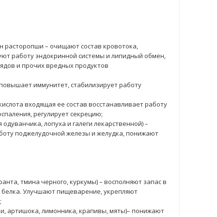
ян расторопши – очищают состав кровотока,
ют работу эндокринной системы и липидный обмен,
ядов и прочих вредных продуктов
, повышает иммунитет, стабилизирует работу
кислота входящая ее состав восстанавливает работу
оспаления, регулирует секрецию;
 одуванчика, лопуха и галеги лекарственной) –
боту поджелудочной железы и желудка, понижают
анта, тмина черного, куркумы) – восполняют запас в
 белка. Улучшают пищеварение, укрепляют
;
и, артишока, лимонника, крапивы, мяты)– понижают