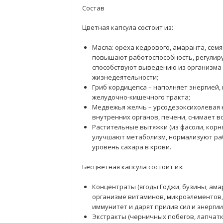
Состав
Цветная капсула состоит из:
Масла: ореха кедрового, амаранта, сем
повышают работоспособность, регулиру
способствуют выведению из организма 
жизнедеятельности;
Гриб кордицепса – наполняет энергией
желудочно-кишечного тракта;
Медвежья желчь – урсодезоксихолевая 
внутренних органов, печени, снимает в
Растительные вытяжки (из фасоли, корня
улучшают метаболизм, нормализуют ра
уровень сахара в крови.
Бесцветная капсула состоит из:
Концентраты (ягоды Годжи, бузины, амар
организме витаминов, микроэлементов,
иммунитет и дарят прилив сил и энергии
Экстракты (черничных побегов, лапчатк