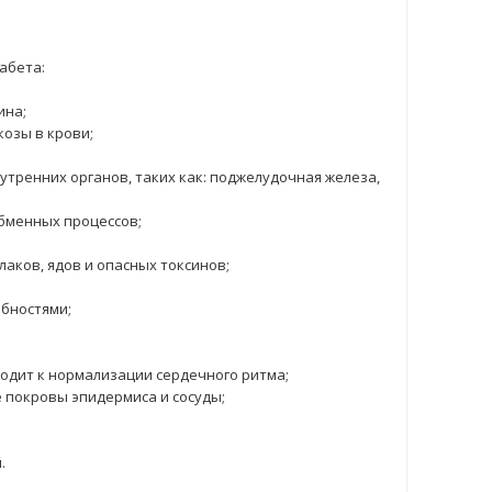
абета:
ина;
озы в крови;
тренних органов, таких как: поджелудочная железа,
бменных процессов;
аков, ядов и опасных токсинов;
бностями;
водит к нормализации сердечного ритма;
 покровы эпидермиса и сосуды;
.