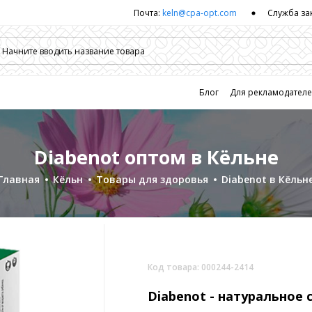
Почта:
keln@cpa-opt.com
Служба за
Блог
Для рекламодател
Diabenot оптом в Кёльне
Главная
Кёльн
Товары для здоровья
Diabenot в Кёльн
Код товара: 000244-2414
Diabenot -
натуральное 