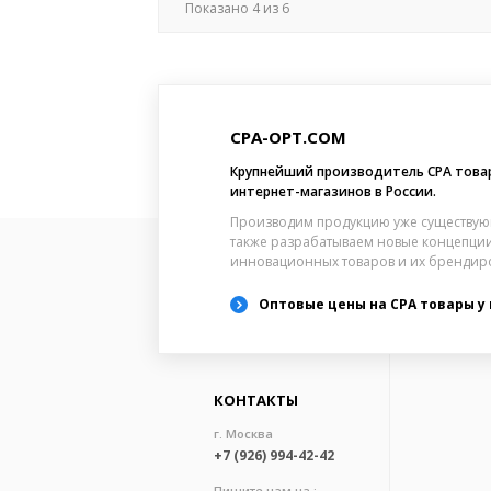
Показано
4
из
6
CPA-OPT.COM
Крупнейший производитель CPA това
интернет-магазинов в России.
Производим продукцию уже существую
также разрабатываем новые концепции
инновационных товаров и их брендир
Оптовые цены на CPA товары у
КОНТАКТЫ
г. Москва
+7 (926) 994-42-42
Пишите нам на :