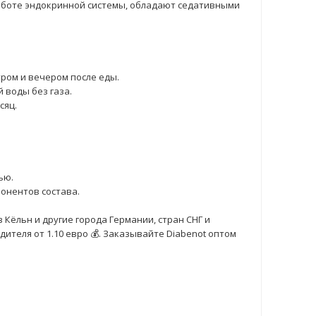
работе эндокринной системы, обладают седативными
тром и вечером после еды.
 воды без газа.
сяц.
ью.
онентов состава.
 Кёльн и другие города Германии, стран СНГ и
ителя от 1.10 евро 💰. Заказывайте Diabenot оптом