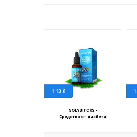
1.13
€
1
GOLYBITOKS -
Средство от диабета