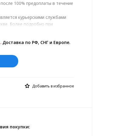
, после 100% предоплаты в течение
твляется курьерскими службами
кве. Более подробно при
.
ены на сайте представлены по
.
Доставка по РФ, СНГ и Европе.
й курс 10 руб.= 0.137508 €
Добавить в избранное
вия покупки: