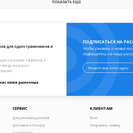
ПОКАЗАТЬ ЕЩЕ
ПОДПИСАТЬСЯ НА РА
ров для одностраничников и
Чтобы узнавать о новых пос
подпишитесь на нашу расс
щих на рынке офферов, а
 ввода на рынок
ование.
 нас ниже рыночных.
СЕРВИС
КЛИЕНТАМ
Для рекламодателей
Блог
Доставка и Оплата
Отправить заявку
О компании