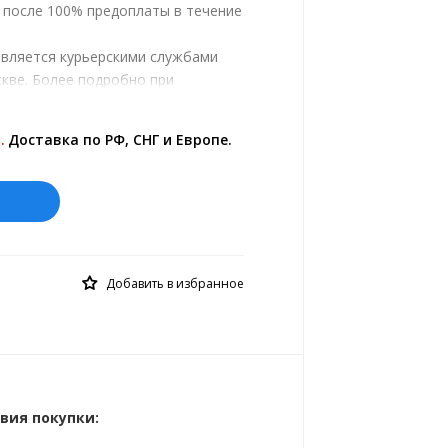
, после 100% предоплаты в течение
твляется курьерскими службами
кве. Более подробно при
.
ены на сайте представлены по
.
Доставка по РФ, СНГ и Европе.
й курс 10 руб.= 0.137508 €
Добавить в избранное
вия покупки: