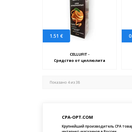
1.51
€
0
CELLUFIT -
Средство от целлюлита
Показано
4
из
38
CPA-OPT.COM
Крупнейший производитель CPA това
интернет-магазинов в России.