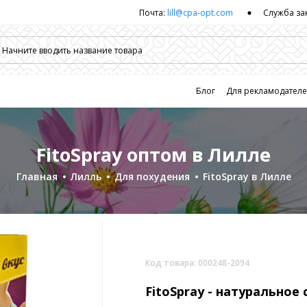
Почта:
lill@cpa-opt.com
Служба за
Блог
Для рекламодател
FitoSpray оптом в Лилле
Главная
Лилль
Для похудения
FitoSpray в Лилле
Код товара: 000248-2094
FitoSpray -
натуральное 