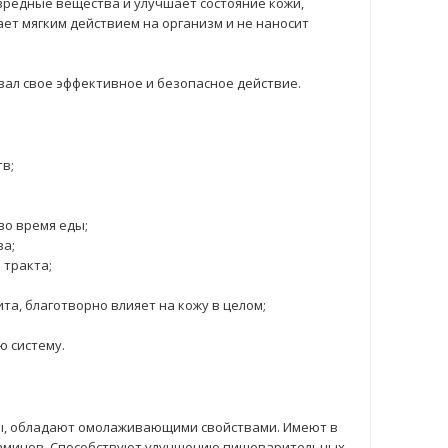
вредные вещества и улучшает состояние кожи,
ет мягким действием на организм и не наносит
азал свое эффективное и безопасное действие.
в;
во время еды;
ва;
 тракта;
та, благотворно влияет на кожу в целом;
 систему.
ры, обладают омолаживающими свойствами. Имеют в
таминов. Способствуют улучшению пищеварительных