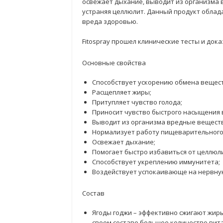
освежает дыхание, выводит из организма 
устраняя целлюлит. Данный продукт облада
вреда здоровью.
Fitospray прошел клинические тесты и док
Основные свойства
Способствует ускорению обмена вещест
Расщепляет жиры;
Притупляет чувство голода;
Приносит чувство быстрого насыщения 
Выводит из организма вредные вещест
Нормализует работу пищеварительного
Освежает дыхание;
Помогает быстро избавиться от целлюли
Способствует укреплению иммунитета;
Воздействует успокаивающе на нервную
Состав
Ягоды годжи – эффективно сжигают жи
своем составе большое количество ви