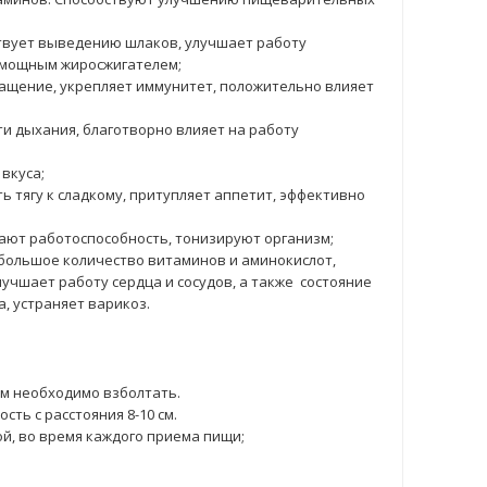
ствует выведению шлаков, улучшает работу
я мощным жиросжигателем;
ащение, укрепляет иммунитет, положительно влияет
ти дыхания, благотворно влияет на работу
вкуса;
ь тягу к сладкому, притупляет аппетит, эффективно
ают работоспособность, тонизируют организм;
 большое количество витаминов и аминокислот,
лучшает работу сердца и сосудов, а также состояние
, устраняет варикоз.
м необходимо взболтать.
сть с расстояния 8-10 см.
й, во время каждого приема пищи;