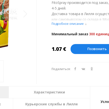
FitoSpray производится под заказ
4-5 дней.
Доставка товара в Лилля осущес
или самовывозом со склада в Мос
Подробное описание
обсуждении заказа с менеджером
Оплата производится в рублях. Ц
Минимальный заказ
300 единиц
курсу ЦБ РФ на 09.08.2026. Текущи
1.07
€
Позвонить
Поделиться:
Характеристики
Усло
х
Курьерские службы в Лилле