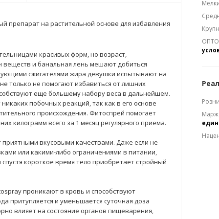
Мелки
Средн
ный препарат на растительной основе для избавления
Крупн
ОПТОМ
усло
ельницами красивых форм, но возраст,
 веществ и банальная лень мешают добиться
твующими сжигателями жира девушки испытывают на
Реал
не только не помогают избавиться от лишних
особствуют еще большему набору веса в дальнейшем.
Розни
 никаких побочных реакций, так как в его основе
тительного происхождения. Фитоспрей помогает
Марж
шних килограмм всего за 1 месяц регулярного приема.
еди
Наце
т приятными вкусовыми качествами. Даже если не
зками или какими-либо ограничениями в питании,
и спустя короткое время тело приобретает стройный
tospray проникают в кровь и способствуют
ода притупляется и уменьшается суточная доза
ворно влияет на состояние органов пищеварения,