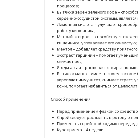
процессов;
Вытяжка зерен зеленого кофе – способ
сердечно-сосудистой системы, являетс
Лимонная кислота – улучшает кровообр
работу кишечника;
Мятный экстракт – способствует свежес
кишечника, успокаивает его слизистую;
Ментол – добавляет средству приятного 
Экстракт гарцинии – помогает уменьшит
снижает вес;
Ягоды ассаи – расщепляют жиры, повыш
Вытяжка манго – имеет в своем составе
укрепляет иммунитет, снимает стресс, у
кожи, помогает избавиться от целлюлита
Способ применения
Перед применением флакон со средство
Спрей следует распылять в ротовую поло
Применять спрей необходимо перед едо
Курс приема – 4 недели.