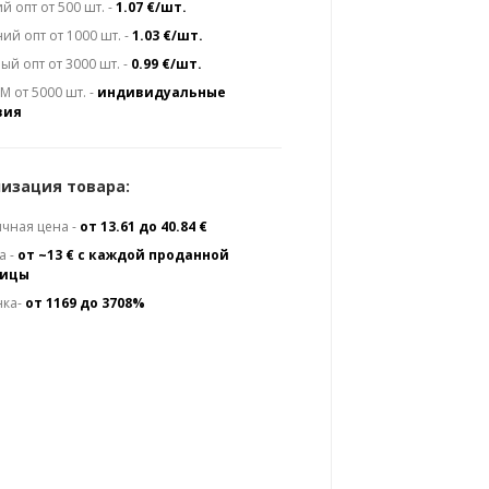
й опт от 500 шт. -
1.07 €/шт.
ий опт от 1000 шт. -
1.03 €/шт.
ый опт от 3000 шт. -
0.99 €/шт.
 от 5000 шт. -
индивидуальные
вия
изация товара:
чная цена -
от 13.61 до 40.84 €
а -
от ~13 € с каждой проданной
ницы
нка-
от 1169 до 3708%