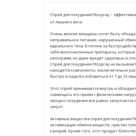
Спрей для похудения Fitospray – эффектив
от лишнего веса
Очень многие женщины хотят быть обладат
неправильное питание, нарушенный обмен
идеального тела. В погоне за быстродейс
себе многочисленные препараты, которые 
килограмм, но даже вредят здоровью и сп
Спрей для похудения Fitospray не вызывает
находятся компоненты исключительно рас
быстро и надолго избавиться от 7 до 23 ли
Этот спрей принимается внутрь и обладае
совмещать его прием с физическими нагру
процесс похудения все равно запускается 
силуэт.
Активные вещества спрея для похудения Fi
активизации обмена веществ, чувство гол
калорий. Кроме того, этот продукт благот