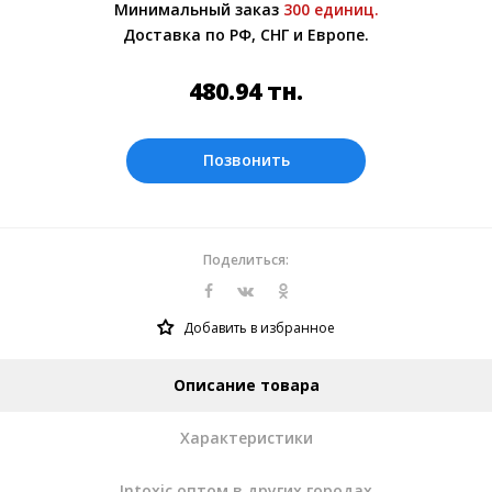
Минимальный заказ
300 единиц.
менеджером.
Доставка по РФ, СНГ и Европе.
Оплата производится в рублях. Цены на
сайте представлены по курсу ЦБ РФ на
480.94
тн.
06.08.2026. Текущий курс 10 руб.= 58.6517
тн.
Позвонить
Поделиться:
Добавить в избранное
Описание товара
Характеристики
Intoxic оптом в других городах