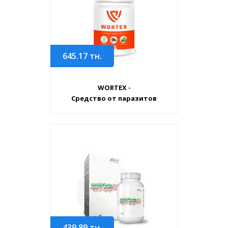
645.17
тн.
WORTEX -
Средство от паразитов
439.89
тн.