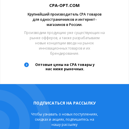
CPA-OPT.COM
Крупнейший производитель CPA товаров
для одностраничников и интернет-
магазинов в России.
Производим продукцию уже существующих на
рынке офферов, а также разрабатываем
новые концепции ввода на рынок
инновационных товаров и их
брендирование.
Оптовые цены на CPA товары у
нас ниже рыночных.
ПОДПИСАТЬСЯ НА РАССЫЛКУ
Чтобы узнавать о новых поступлениях,
скидках и акциях, подпишитесь на
нашу рассылку