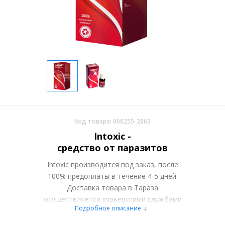
Код товара: 000255-2865
Intoxic -
средство от паразитов
Intoxic производится под заказ, после
100% предоплаты в течение 4-5 дней.
Доставка товара в Тараза
осуществляется курьерскими службами
Подробное описание
или самовывозом со склада в Москве.
Более подробно при обсуждении заказа с