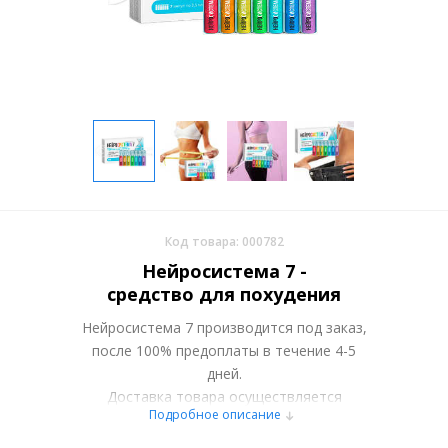
Код товара: 000782
Нейросистема 7 -
средство для похудения
Нейросистема 7 производится под заказ,
после 100% предоплаты в течение 4-5
дней.
Доставка товара осуществляется
Подробное описание
курьерскими службами работающими в
Вашем городе или самовывозом со