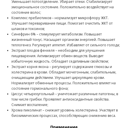
Уменьшает потоотделение. Убирает отеки. Стабилизирует
эмоциональное состояние. Положительно воздействует на
состояние волос;
Комплекс пребиотиков – нормализует микрофлору ЖКТ.
Улучшает переваривание пищи. Помогает очистить ЖКТ от
шлаков и токсинов;
Синефрин 6% – стимулирует метаболизм. Повышает
жизненный тонус. Насыщает организм энергией. Повышает
теплогенез. Регулирует аппетит. Избавляет от сильного голода;
Экстракт плодов фенхеля – необходим для улучшения
пищеварения. Активизирует обмен веществ. Выводит
избыточную жидкость. Обладает седативным свойством;
Экстракт корня якона – регулирует содержание глюкозы и
холестерина в крови. Обладает мочегонным, слабительным,
очищающим действием. Улучшает циркуляцию крови.
Нормализует обменные процессы. Положительно влияет на
состояние гормонального фона;
Циссус четырехугольный – уничтожает различные патогены, в
том числе грибки. Проявляет антиоксидантные свойства.
Снимает воспаление;
Хрома пиколинат – снижает уровень холестерина. Участвует в
биохимических процессах, способствующих снижению веса.
Применение