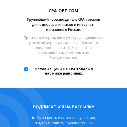
CPA-OPT.COM
Крупнейший производитель CPA товаров
для одностраничников и интернет-
магазинов в России.
Производим продукцию уже существующих на
рынке офферов, а также разрабатываем
новые концепции ввода на рынок
инновационных товаров и их
брендирование.
Оптовые цены на CPA товары у
нас ниже рыночных.
ПОДПИСАТЬСЯ НА РАССЫЛКУ
Чтобы узнавать о новых поступлениях,
скидках и акциях, подпишитесь на