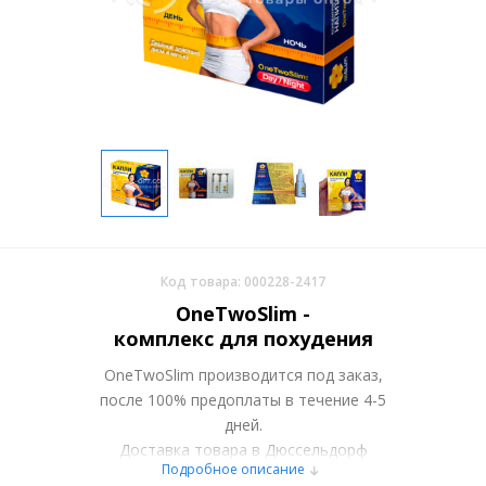
Код товара: 000228-2417
OneTwoSlim -
комплекс для похудения
OneTwoSlim производится под заказ,
после 100% предоплаты в течение 4-5
дней.
Доставка товара в Дюссельдорф
Подробное описание
осуществляется курьерскими службами