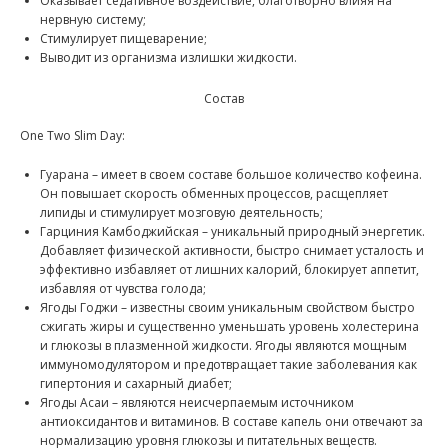
Оказывает седативное воздействие, благотворно влияя на
нервную систему;
Стимулирует пищеварение;
Выводит из организма излишки жидкости.
Состав
One Two Slim Day:
Гуарана – имеет в своем составе большое количество кофеина.
Он повышает скорость обменных процессов, расщепляет
липиды и стимулирует мозговую деятельность;
Гарциния Камбоджийская – уникальный природный энергетик.
Добавляет физической активности, быстро снимает усталость и
эффективно избавляет от лишних калорий, блокирует аппетит,
избавляя от чувства голода;
Ягоды Годжи – известны своим уникальным свойством быстро
сжигать жиры и существенно уменьшать уровень холестерина
и глюкозы в плазменной жидкости. Ягоды являются мощным
иммуномодулятором и предотвращает такие заболевания как
гипертония и сахарный диабет;
Ягоды Асаи – являются неисчерпаемым источником
антиоксидантов и витаминов. В составе капель они отвечают за
нормализацию уровня глюкозы и питательных веществ.