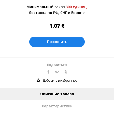
или самовывозом со склада в Москве.
Минимальный заказ
300 единиц.
Более подробно при обсуждении заказа с
Доставка по РФ, СНГ и Европе.
менеджером.
Оплата производится в рублях. Цены на
1.07
€
сайте представлены по курсу ЦБ РФ на
09.08.2026. Текущий курс 10 руб.=
0.137508 €
Позвонить
Поделиться:
Добавить в избранное
Описание товара
Характеристики