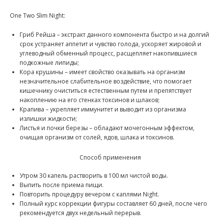
One Two Slim Night:
Гриб Рейша – экстракт данного компонента быстро и на долгий
срок устраняет аппетит и чувство голода, ускоряет жировой и
углеводный обменный процесс, расщепляет накопившиеся
подкожные липиды;
Кора крушины – имеет свойство оказывать на организм
незначительное слабительное воздействие, что помогает
кишечнику очиститься естественным путем и препятствует
накоплению на его стенках токсинов и шлаков;
Крапива – укрепляет иммунитет и выводит из организма
излишки жидкости;
Листья и почки березы – обладают мочегонным эффектом,
очищая организм от солей, ядов, шлака и токсинов.
Способ применения
Утром 30 капель растворить в 100 мл чистой воды.
Выпить после приема пищи.
Повторить процедуру вечером с каплями Night.
Полный курс коррекции фигуры составляет 60 дней, после чего
рекомендуется двух недельный перерыв.