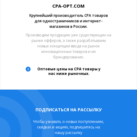
CPA-OPT.COM
Крупнейший производитель CPA товаров
для одностраничников и интернет-
магазинов в России.
Производим продукцию уже существующих на
рынке офферов, а также разрабатываем
новые концепции ввода на рынок
инновационных товаров и их
брендирование.
Оптовые цены на CPA товары у
нас ниже рыночных.
ПОДПИСАТЬСЯ НА РАССЫЛКУ
Чтобы узнавать о новых поступлениях,
скидках и акциях, подпишитесь на
нашу рассылку