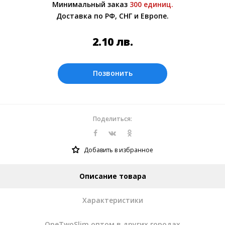
Минимальный заказ
300 единиц.
Более подробно при обсуждении заказа с
Доставка по РФ, СНГ и Европе.
менеджером.
Оплата производится в рублях. Цены на
2.10
лв.
сайте представлены по курсу ЦБ РФ на
06.08.2026. Текущий курс 10 руб.=
0.269175 лв.
Позвонить
Поделиться:
Добавить в избранное
Описание товара
Характеристики
OneTwoSlim оптом в других городах