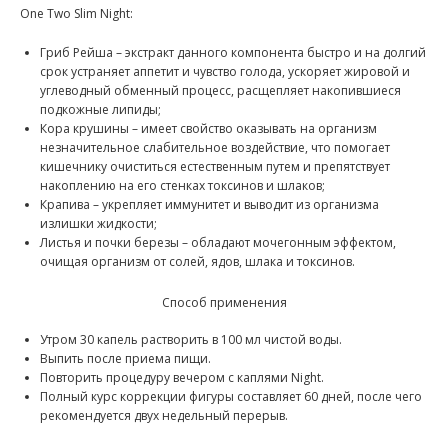
One Two Slim Night:
Гриб Рейша – экстракт данного компонента быстро и на долгий
срок устраняет аппетит и чувство голода, ускоряет жировой и
углеводный обменный процесс, расщепляет накопившиеся
подкожные липиды;
Кора крушины – имеет свойство оказывать на организм
незначительное слабительное воздействие, что помогает
кишечнику очиститься естественным путем и препятствует
накоплению на его стенках токсинов и шлаков;
Крапива – укрепляет иммунитет и выводит из организма
излишки жидкости;
Листья и почки березы – обладают мочегонным эффектом,
очищая организм от солей, ядов, шлака и токсинов.
Способ применения
Утром 30 капель растворить в 100 мл чистой воды.
Выпить после приема пищи.
Повторить процедуру вечером с каплями Night.
Полный курс коррекции фигуры составляет 60 дней, после чего
рекомендуется двух недельный перерыв.