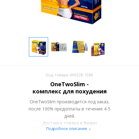
Код товара: 000228-1588
OneTwoSlim -
комплекс для похудения
OneTwoSlim производится под заказ,
после 100% предоплаты в течение 4-5
дней.
Доставка товара в Видин
Подробное описание
осуществляется курьерскими службами
или самовывозом со склада в Москве.