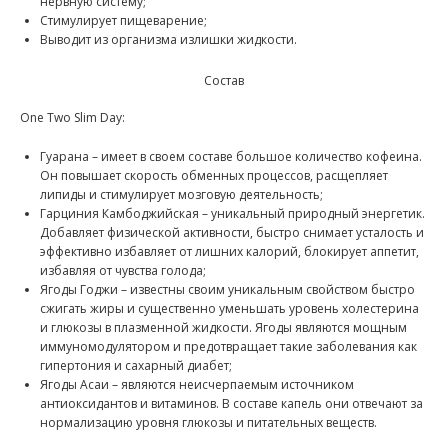
нервную систему;
Стимулирует пищеварение;
Выводит из организма излишки жидкости.
Состав
One Two Slim Day:
Гуарана – имеет в своем составе большое количество кофеина.
Он повышает скорость обменных процессов, расщепляет
липиды и стимулирует мозговую деятельность;
Гарциния Камбоджийская – уникальный природный энергетик.
Добавляет физической активности, быстро снимает усталость и
эффективно избавляет от лишних калорий, блокирует аппетит,
избавляя от чувства голода;
Ягоды Годжи – известны своим уникальным свойством быстро
сжигать жиры и существенно уменьшать уровень холестерина
и глюкозы в плазменной жидкости. Ягоды являются мощным
иммуномодулятором и предотвращает такие заболевания как
гипертония и сахарный диабет;
Ягоды Асаи – являются неисчерпаемым источником
антиоксидантов и витаминов. В составе капель они отвечают за
нормализацию уровня глюкозы и питательных веществ.