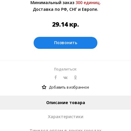
Минимальный заказ
300 единиц.
менеджером.
Доставка по РФ, СНГ и Европе.
Оплата производится в рублях. Цены на
сайте представлены по курсу ЦБ РФ на
29.14
кр.
09.08.2026. Текущий курс 10 руб.= 3.55358
кр.
Позвонить
Поделиться:
Добавить в избранное
Описание товара
Характеристики
Тинедол оптом в других городах