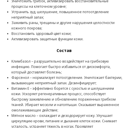
Уничтожить грибок, активизировать восстановительные
процессы на клеточном уровне;
Устранить зуд, шелушение, повышенное потоотделение
неприятный запах;
Заживить раны, трещины и другие нарушения целостности
кожного покрова;
Восстановить здоровый цвет кожи;
Активизировать защитные функции кожи.
Состав
Климбазол – разрушительно воздействует на грибковую
инфекцию. Помогает быстро избавиться от дискомфорта,
который доставляет болезнь;
Фарсенол – нормализует потоотделение. Уничтожает бактерии,
вызывающие неприятный запах. Дезинфицирует;
Витамин E – эффективно борется с сухостью и шелушением
кожи. Ускоряет регенеративные процесс, способствует
быстрому заживлению и обновлению пораженных грибком
тканей. Убирает мозоли и натоптыши. Оказывает выраженное
омолаживающее действие;
Мятное масло – охлаждает и дезодорирует кожу. Улучшает
циркуляцию крови, питание и дыхание клеток кожи. Снимает
усталость, устраняет тяжесть в ногах. Проявляет