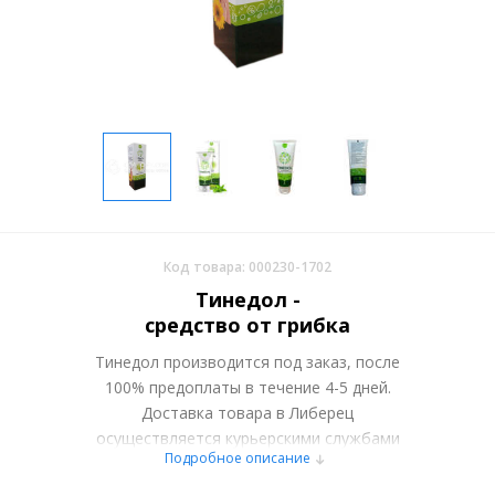
Код товара: 000230-1702
Тинедол -
средство от грибка
Тинедол производится под заказ, после
100% предоплаты в течение 4-5 дней.
Доставка товара в Либерец
осуществляется курьерскими службами
Подробное описание
или самовывозом со склада в Москве.
Более подробно при обсуждении заказа с