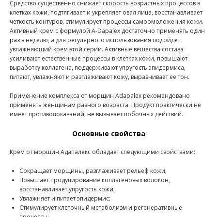
Средство существенно снижает скорость возрастных процессов в
клетках кожи, подтягивает и укрепляет овал лица, восстанавливает
четкость контуров, стимулирует процессы самоомоложения кожи.
Активный крем с формулой A-Dapalex достаточно применять один
раз в неделю, а для регулярного использования подойдет
увлажняющий крем этой серии. Активные вещества состава
усиливают естественные процессы в клетках кожи, повышают
выработку коллагена, поддерживают упругость эпидермиса,
питают, увлажняют и разглаживают кожу, выравнивает ее тон.
Применение комплекса от морщин Adapalex рекомендовано
применять женщинам разного возраста. Продукт практически не
имеет противопоказаний, не вызывает побочных действий.
Основные свойства
Крем от морщин Адапалекс обладает следующими свойствами:
Сокращает морщины, разглаживает рельеф кожи;
Повышает продуцирование коллагеновых волокон,
восстанавливает упругость кожи;
Увлажняет и питает эпидермис;
Стимулирует клеточный метаболизм и регенеративные
процессы;