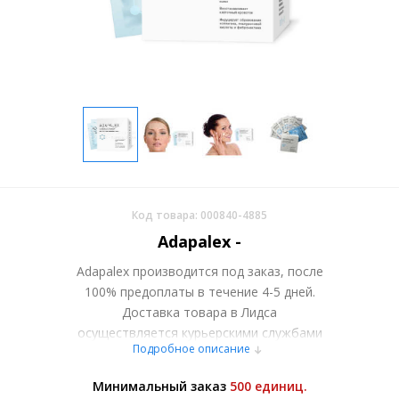
Код товара: 000840-4885
Adapalex -
Adapalex производится под заказ, после
100% предоплаты в течение 4-5 дней.
Доставка товара в Лидса
осуществляется курьерскими службами
Подробное описание
или самовывозом со склада в Москве.
Более подробно при обсуждении заказа с
Минимальный заказ
500 единиц.
менеджером.