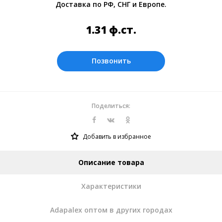
Доставка по РФ, СНГ и Европе.
Оплата производится в рублях. Цены на
сайте представлены по курсу ЦБ РФ на
1.31
ф.ст.
06.08.2026. Текущий курс 10 руб.=
0.118691 ф.ст.
Позвонить
Поделиться:
Добавить в избранное
Описание товара
Характеристики
Adapalex оптом в других городах