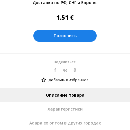
Доставка по РФ, СНГ и Европе.
Оплата производится в рублях. Цены на
сайте представлены по курсу ЦБ РФ на
1.51
€
07.08.2026. Текущий курс 10 руб.=
0.137508 €
Позвонить
Поделиться:
Добавить в избранное
Описание товара
Характеристики
Adapalex оптом в других городах