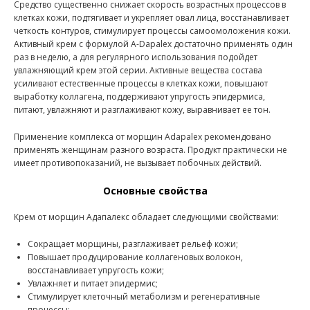
Средство существенно снижает скорость возрастных процессов в
клетках кожи, подтягивает и укрепляет овал лица, восстанавливает
четкость контуров, стимулирует процессы самоомоложения кожи.
Активный крем с формулой A-Dapalex достаточно применять один
раз в неделю, а для регулярного использования подойдет
увлажняющий крем этой серии. Активные вещества состава
усиливают естественные процессы в клетках кожи, повышают
выработку коллагена, поддерживают упругость эпидермиса,
питают, увлажняют и разглаживают кожу, выравнивает ее тон.
Применение комплекса от морщин Adapalex рекомендовано
применять женщинам разного возраста. Продукт практически не
имеет противопоказаний, не вызывает побочных действий.
Основные свойства
Крем от морщин Адапалекс обладает следующими свойствами:
Сокращает морщины, разглаживает рельеф кожи;
Повышает продуцирование коллагеновых волокон,
восстанавливает упругость кожи;
Увлажняет и питает эпидермис;
Стимулирует клеточный метаболизм и регенеративные
процессы;