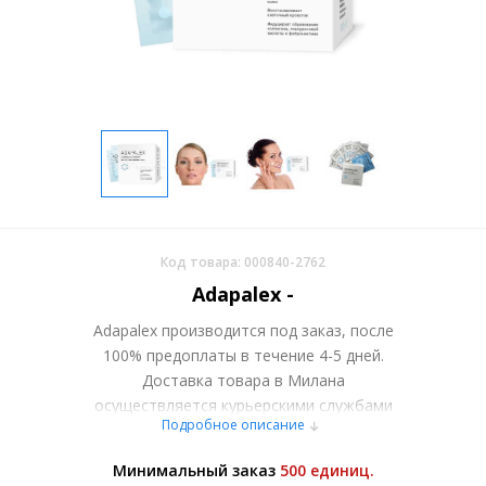
Код товара: 000840-2762
Adapalex -
Adapalex производится под заказ, после
100% предоплаты в течение 4-5 дней.
Доставка товара в Милана
осуществляется курьерскими службами
Подробное описание
или самовывозом со склада в Москве.
Более подробно при обсуждении заказа с
Минимальный заказ
500 единиц.
менеджером.