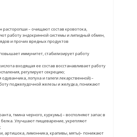
ян расторопши – очищают состав кровотока,
ют работу эндокринной системы и липидный обмен,
ядов и прочих вредных продуктов
, повышает иммунитет, стабилизирует работу
кислота входящая ее состав восстанавливает работу
оспаления, регулирует секрецию;
 одуванчика, лопуха и галеги лекарственной) –
боту поджелудочной железы и желудка, понижают
анта, тмина черного, куркумы) – восполняют запас в
 белка. Улучшают пищеварение, укрепляют
;
и, артишока, лимонника, крапивы, мяты)– понижают