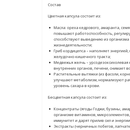
Состав
Цветная капсула состоит из:
Масла: ореха кедрового, амаранта, сем
повышают работоспособность, регулиру
способствуют выведению из организма 
жизнедеятельности;
Гриб кордицепса – наполняет энергией
желудочно-кишечного тракта;
Медвежья желчь – урсодезоксихолевая 
внутренних органов, печени, снимает в
Растительные вытяжки (из фасоли, корня
улучшают метаболизм, нормализуют ра
уровень сахара в крови.
Бесцветная капсула состоит из:
Концентраты (ягоды Годжи, бузины, амар
организме витаминов, микроэлементов,
иммунитет и дарят прилив сил и энергии
Экстракты (черничных побегов, лапчатк