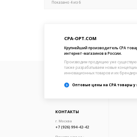
Показано
4
из
6
CPA-OPT.COM
Крупнейший производитель CPA това
интернет-магазинов в России.
Производим продукцию уже существую
также разрабатываем новые концепции
инновационных товаров и их брендир
Оптовые цены на CPA товары у
КОНТАКТЫ
г. Москва
+7 (926) 994-42-42
Пишите нам на :