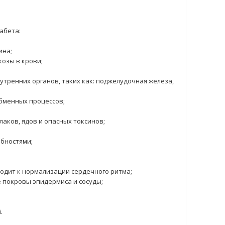
абета:
ина;
озы в крови;
тренних органов, таких как: поджелудочная железа,
бменных процессов;
аков, ядов и опасных токсинов;
бностями;
водит к нормализации сердечного ритма;
 покровы эпидермиса и сосуды;
.