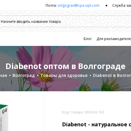
Почта:
volgograd@cpa-opt.com
Служба за
Блог
Для рекламодател
Diabenot оптом в Волгограде
ная
Волгоград
Товары для здоровья
Diabenot в Волго
Код товара: 000244-163
Diabenot -
натуральное 