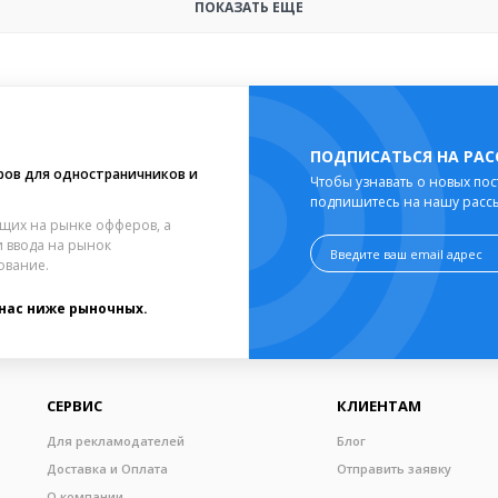
ПОКАЗАТЬ ЕЩЕ
ПОДПИСАТЬСЯ НА РА
ров для одностраничников и
Чтобы узнавать о новых пос
подпишитесь на нашу расс
щих на рынке офферов, а
 ввода на рынок
ование.
 нас ниже рыночных.
СЕРВИС
КЛИЕНТАМ
Для рекламодателей
Блог
Доставка и Оплата
Отправить заявку
О компании