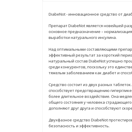
DiabeNot - инновационное средство от диа
Препарат DiabeNot является новейшей раз
основное предназначение – нормализация 
выработки натурального инсулина.
Над оптимальными составляющими препара
эффективный результат за короткий период
натуральный состав DiabeNot успешно прош
среди конкурентов, поскольку это единств
тяжелым заболеванием как диабет и спосо
Средство состоит из двух разных таблето
способствует предотвращению гипергликем
более длительное воздействие. Она медле
общего состояния у человека страдающего
дополняют друг друга и способствуют ско
Двухфазное средство DiabeNot протестиро
безопасность и эффективность.