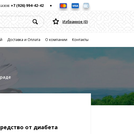
казов:
+7 (926) 994-42-42
Избранное (
0
)
ей
Доставка и Оплата
О компании
Контакты
граде
средство от диабета