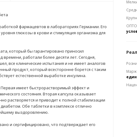
Мелки
Средн
бета
Крупн
ОПТОМ
работкой фармацевтов в лабораториях Германии. Его
усло
уровня глюкозы в крови и стимуляция организма для
та, который бы гарантировано приносил
Реал
 времени, работали более десяти лет. Сегодня,
ел, все клинические испытания и не имеет аналогов
Розни
енный продукт, который всесторонне борется с таким
Марж
бствует естественной выработке инсулина.
еди
Наце
к. Первая имеет быстрорастворимый эффект и
ического состояния. Вторая капсула оказывает
нно растворяется и приводит к полной стабилизации
 диабетом. Обе таблетки в комплексе отлично
рейшему выздоровлению.
вано и сертифицировано, что подтверждает его