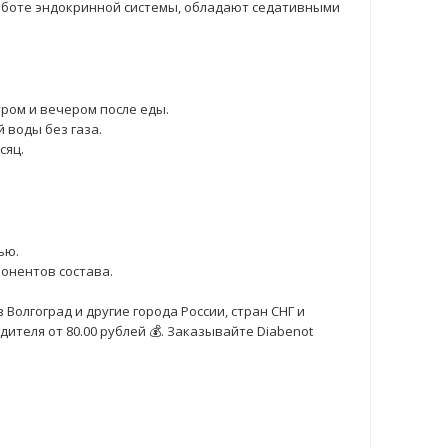
работе эндокринной системы, обладают седативными
тром и вечером после еды.
 воды без газа.
сяц.
ью.
онентов состава.
 Волгоград и другие города России, стран СНГ и
ителя от 80.00 рублей 💰. Заказывайте Diabenot