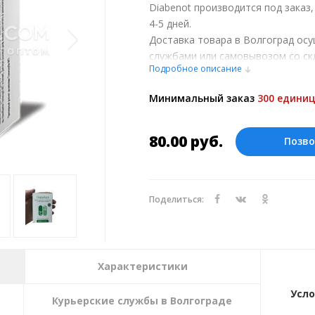
Diabenot производится под заказ
4-5 дней.
Доставка товара в Волгоград ос
службами или самовывозом со ск
Подробное описание
при обсуждении заказа с менедже
Оплата производится в рублях.
Минимальный заказ
300 единиц
80.00
руб.
Позво
Поделиться:
Характеристики
Усло
Курьерские службы в Волгограде