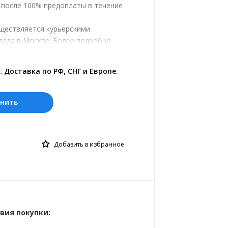
, после 100% предоплаты в течение
уществляется курьерскими
лада в Москве. Более подробно
ром.
.
Доставка по РФ, СНГ и Европе.
нить
Добавить в избранное
вия покупки: